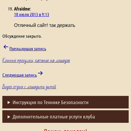
Afraidme
:
18 июля 2013 в 9:13
Отличный сайт! так держать
Обсуждение закрыто.
Навигация
Предыдущая запись
Конные прогулки, катание на лошадях
по
записям
Следующая запись
Видео отдых с лошадьми зимой
Инструкция по Технике Безопасности
Дополнительные платные услуги клуба