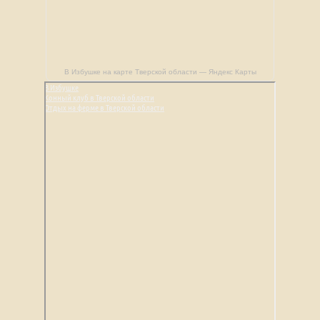
В Избушке на карте Тверской области — Яндекс Карты
В Избушке
Конный клуб в Тверской области
Отдых на ферме в Тверской области