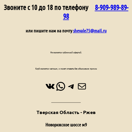
Звоните с 10 до 18 по телефону
8-909-989-89-
98
или пишите нам на почту
shevale75@mail.ru
Не является публичной офертой.
Клуб является частным, и может отказать без объяснения причин
ВКонтакте
WhatsApp
Telegram
Почта
Тверская Область - Ржев
Новорижское шоссе м9