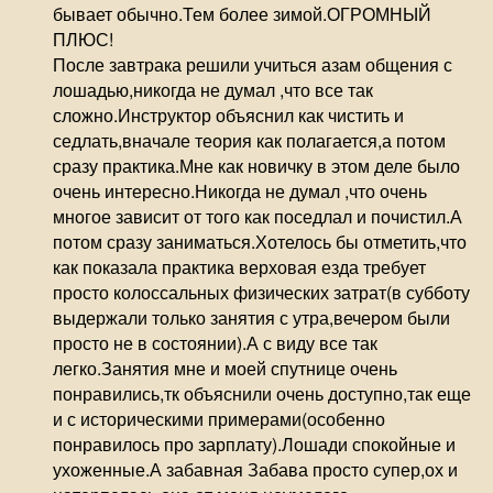
бывает обычно.Тем более зимой.ОГРОМНЫЙ
ПЛЮС!
После завтрака решили учиться азам общения с
лошадью,никогда не думал ,что все так
сложно.Инструктор объяснил как чистить и
седлать,вначале теория как полагается,а потом
сразу практика.Мне как новичку в этом деле было
очень интересно.Никогда не думал ,что очень
многое зависит от того как поседлал и почистил.А
потом сразу заниматься.Хотелось бы отметить,что
как показала практика верховая езда требует
просто колоссальных физических затрат(в субботу
выдержали только занятия с утра,вечером были
просто не в состоянии).А с виду все так
легко.Занятия мне и моей спутнице очень
понравились,тк объяснили очень доступно,так еще
и с историческими примерами(особенно
понравилось про зарплату).Лошади спокойные и
ухоженные.А забавная Забава просто супер,ох и