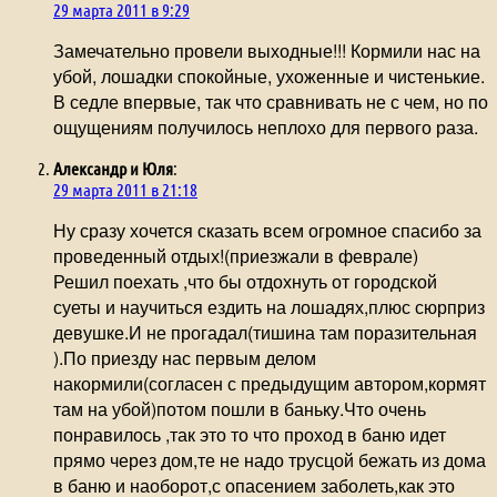
29 марта 2011 в 9:29
Замечательно провели выходные!!! Кормили нас на
убой, лошадки спокойные, ухоженные и чистенькие.
В седле впервые, так что сравнивать не с чем, но по
ощущениям получилось неплохо для первого раза.
Александр и Юля
:
29 марта 2011 в 21:18
Ну сразу хочется сказать всем огромное спасибо за
проведенный отдых!(приезжали в феврале)
Решил поехать ,что бы отдохнуть от городской
суеты и научиться ездить на лошадях,плюс сюрприз
девушке.И не прогадал(тишина там поразительная
).По приезду нас первым делом
накормили(согласен с предыдущим автором,кормят
там на убой)потом пошли в баньку.Что очень
понравилось ,так это то что проход в баню идет
прямо через дом,те не надо трусцой бежать из дома
в баню и наоборот,с опасением заболеть,как это