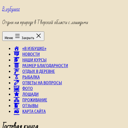
Перейти
В избушке
к
содержимому
Отдых на природе в Тверской области с лошадьми
Меню
Закрыть
«В ИЗБУШКЕ»
НОВОСТИ
НАШИ КУРСЫ
РАЗМЕР БЛАГОДАРНОСТИ
ОТДЫХ В ДЕРЕВНЕ
РЫБАЛКА
ОТВЕТЫ НА ВОПРОСЫ
ФОТО
ЛОШАДИ
ПРОЖИВАНИЕ
ОТЗЫВЫ
КАРТА САЙТА
Гостевая книга