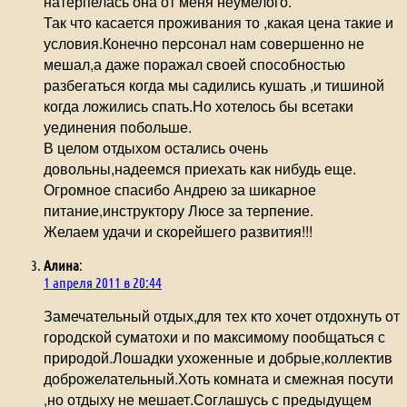
натерпелась она от меня неумелого.
Так что касается проживания то ,какая цена такие и
условия.Конечно персонал нам совершенно не
мешал,а даже поражал своей способностью
разбегаться когда мы садились кушать ,и тишиной
когда ложились спать.Но хотелось бы всетаки
уединения побольше.
В целом отдыхом остались очень
довольны,надеемся приехать как нибудь еще.
Огромное спасибо Андрею за шикарное
питание,инструктору Люсе за терпение.
Желаем удачи и скорейшего развития!!!
Алина
:
1 апреля 2011 в 20:44
Замечательный отдых,для тех кто хочет отдохнуть от
городской суматохи и по максимому пообщаться с
природой.Лошадки ухоженные и добрые,коллектив
доброжелательный.Хоть комната и смежная посути
,но отдыху не мешает.Соглашусь с предыдущем