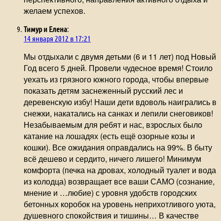
желаем успехов.
Тимур и Елена
:
14 января 2012 в 17:21
Мы отдыхали с двумя детьми (6 и 11 лет) под Новый
Год всего 5 дней. Провели чудесное время! Стоило
уехать из грязного южного города, чтобы впервые
показать детям заснеженный русский лес и
деревенскую избу! Наши дети вдоволь наигрались в
снежки, накатались на санках и лепили снеговиков!
Незабываемым для ребят и нас, взрослых было
катание на лошадях (есть ещё озорные козы и
кошки). Все ожидания оправдались на 99%. В быту
всё дешево и сердито, ничего лишего! Минимум
комфорта (печка на дровах, холодный туалет и вода
из колодца) возвращает все ваши САМО (сознание,
мнение и …любие) с уровня удобств городских
бетонных коробок на уровень неприхотливого уюта,
душевного спокойствия и тишины… В качестве