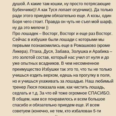
душой. А какие там кошки, ну просто потрясающие
Бубенчики))! А как Туся лопает огурчики)). Да только
ради этого приедем обязательно еще. А козы, один
Боря чего стоит. Правда он чуть не съел мой шарф,
ну да это мелочи ))
Про лошадек – Восторг, Восторг и еще раз Восторг.
Сейчас в избушке были лошади с которыми мы
первыми познакомились еще в Ромашково (кроме
Ликера). Птаха, Дуся, Забава, Золушка и Арабика –
это золотой состав, который нас учил от нуля и до
уже опытных всадников. В чем несомненное
преимущество Избушки так это то, что ты не только
учишься ездить верхом, едешь на прогулку в поля,
но и учишься ухаживать за лошадью. Наш любимый
тренер Люся показала нам, как чистить лошадь,
седлать и т.д. За что ей тоже огромное СПАСИБО.
В общем, нам все понравилось и всем большое
спасибо и обязательно приедем еще. И всем
советуем (конечно, не тем, кто избалован 5-ти