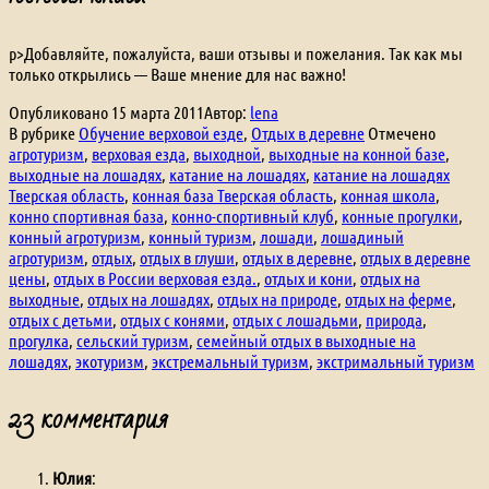
p>Добавляйте, пожалуйста, ваши отзывы и пожелания. Так как мы
только открылись — Ваше мнение для нас важно!
Опубликовано
15 марта 2011
Автор:
lena
В рубрике
Обучение верховой езде
,
Отдых в деревне
Отмечено
агротуризм
,
верховая езда
,
выходной
,
выходные на конной базе
,
выходные на лошадях
,
катание на лошадях
,
катание на лошадях
Тверская область
,
конная база Тверская область
,
конная школа
,
конно спортивная база
,
конно-спортивный клуб
,
конные прогулки
,
конный агротуризм
,
конный туризм
,
лошади
,
лошадиный
агротуризм
,
отдых
,
отдых в глуши
,
отдых в деревне
,
отдых в деревне
цены
,
отдых в России верховая езда.
,
отдых и кони
,
отдых на
выходные
,
отдых на лошадях
,
отдых на природе
,
отдых на ферме
,
отдых с детьми
,
отдых с конями
,
отдых с лошадьми
,
природа
,
прогулка
,
сельский туризм
,
семейный отдых в выходные на
лошадях
,
экотуризм
,
экстремальный туризм
,
экстримальный туризм
23 комментария
Юлия
: