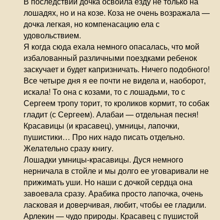
В последствии дочка освоила езду не только на
лошадях, но и на козе. Коза не очень возражала —
дочка легкая, но компенасацию ела с
удовольствием.
Я когда сюда ехала немного опасалась, что мой
избалованный различными поездками ребенок
заскучает и будет капризничать. Ничего подобного!
Все четыре дня я ее почти не видела и, наоборот,
искала! То она с козами, то с лошадьми, то с
Сергеем тропу торит, то кроликов кормит, то собак
гладит (с Сергеем). Алабаи — отдельная песня!
Красавицы (и красавец), умницы, лапочки,
пушистики… Про них надо писать отдельно.
Желательно сразу книгу.
Лошадки умницы-красавицы. Дуся немного
нерничала в стойле и мы долго ее уговаривали не
прижимать уши. Но наши с дочкой сердца она
завоевала сразу. Арабика просто лапочка, очень
ласковая и доверчивая, любит, чтобы ее гладили.
Арлекин — чудо природы. Красавец с пушистой