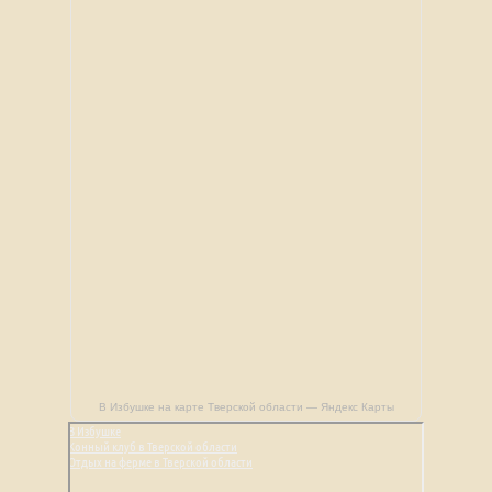
В Избушке на карте Тверской области — Яндекс Карты
В Избушке
Конный клуб в Тверской области
Отдых на ферме в Тверской области