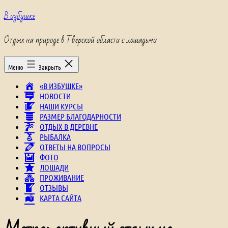
Перейти
В избушке
к
содержимому
Отдых на природе в Тверской области с лошадьми
Меню
Закрыть
«В ИЗБУШКЕ»
НОВОСТИ
НАШИ КУРСЫ
РАЗМЕР БЛАГОДАРНОСТИ
ОТДЫХ В ДЕРЕВНЕ
РЫБАЛКА
ОТВЕТЫ НА ВОПРОСЫ
ФОТО
ЛОШАДИ
ПРОЖИВАНИЕ
ОТЗЫВЫ
КАРТА САЙТА