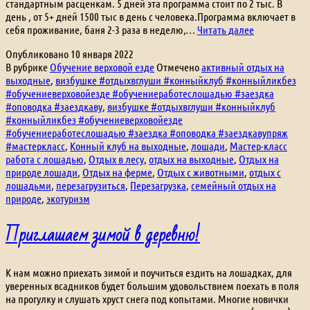
стандартным расценкам. 5 дней эта программа стоит по 2 тыс. В
день , от 5+ дней 1500 тыс в день с человека.Программа включает в
Мастер-
себя проживание, баня 2-3 раза в неделю,…
Читать далее
класс
Опубликовано
10 января 2022
научись
В рубрике
Обучение верховой езде
Отмечено
активный отдых на
работать
выходные
,
визбушке #отдыхвглуши #конныйклуб #конныйликбез
с
#обучениеверховойезде #обучениеработеслошадью #заездка
лошадью
#оповодка #заездкаву
,
визбушке #отдыхвглуши #конныйклуб
#конныйликбез #обучениеверховойезде
#обучениеработеслошадью #заездка #оповодка #заездкавупряж
#мастеркласс
,
Конный клуб на выходные
,
лошади
,
Мастер-класс
работа с лошадью
,
Отдых в лесу
,
отдых на выходные
,
Отдых на
природе лошади
,
Отдых на ферме
,
Отдых с животными
,
отдых с
лошадьми
,
перезагрузиться
,
Перезагрузка
,
семейный отдых на
природе
,
экотуризм
Приглашаем зимой в деревню!
К нам можно приехать зимой и поучиться ездить на лошадках, для
уверенных всадников будет большим удовольствием поехать в поля
на прогулку и слушать хруст снега под копытами. Многие новички