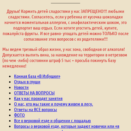
Друзья! Кормить детей сладостями у нас ЗАПРЕЩЕНО!!! любыми
сладостями. Согласитесь, если у ребенка от кусочка шоколадки
начнется моментальная аллергия, с анафилактическим шоком, это
подпортит ваш отдых. Если хотите угостить детей, купите,
пожалуйста фрукты. И все равно- угощать детей можно ТОЛЬКО после
согласование этих вопросов с их родителями!!!
Мы ведем трезвый образ жизни, у нас зона, свободная от алкоголя!
Допускается выпить вина, за нахождение на территории в нетрезвом
(по чем -либо) состоянии штраф 5 тыс + просьба покинуть базу
немедленно!
Конная база «В Избушке»
Отдых в глуши
Новости
ОТВЕТЫ НА ВОПРОСЫ
Как у нас проходят занятия
О нас, кто мы такие и почему живем в лесу.
Ответы на ВСЕ вопросы
ФОТО
Все о верховой езде и общении с лошадью
Вопросы о верховой езде, которые задают новички или «я