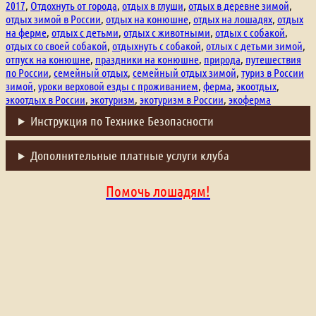
2017
,
Отдохнуть от города
,
отдых в глуши
,
отдых в деревне зимой
,
отдых зимой в России
,
отдых на конюшне
,
отдых на лошадях
,
отдых
на ферме
,
отдых с детьми
,
отдых с животными
,
отдых с собакой
,
отдых со своей собакой
,
отдыхнуть с собакой
,
отлых с детьми зимой
,
отпуск на конюшне
,
праздники на конюшне
,
природа
,
путешествия
по России
,
семейный отдых
,
семейный отдых зимой
,
туриз в России
зимой
,
уроки верховой езды с проживанием
,
ферма
,
экоотдых
,
экоотдых в России
,
экотуризм
,
экотуризм в России
,
экоферма
Инструкция по Технике Безопасности
Дополнительные платные услуги клуба
Помочь лошадям!