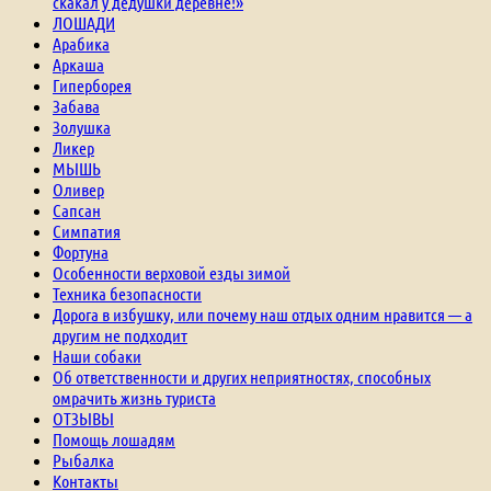
скакал у дедушки деревне!»
ЛОШАДИ
Арабика
Аркаша
Гиперборея
Забава
Золушка
Ликер
МЫШЬ
Оливер
Сапсан
Симпатия
Фортуна
Особенности верховой езды зимой
Техника безопасности
Дорога в избушку, или почему наш отдых одним нравится — а
другим не подходит
Наши собаки
Об ответственности и других неприятностях, способных
омрачить жизнь туриста
ОТЗЫВЫ
Помощь лошадям
Рыбалка
Контакты