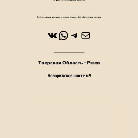
Клуб является частным, и может отказать без объяснения причин
ВКонтакте
WhatsApp
Telegram
Почта
Тверская Область - Ржев
Новорижское шоссе м9