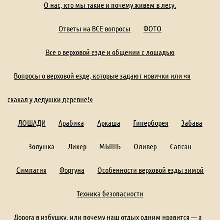
О нас, кто мы такие и почему живем в лесу.
Ответы на ВСЕ вопросы
ФОТО
Все о верховой езде и общении с лошадью
Вопросы о верховой езде, которые задают новички или «я
скакал у дедушки деревне!»
ЛОШАДИ
Арабика
Аркаша
Гиперборея
Забава
Золушка
Ликер
МЫШЬ
Оливер
Сапсан
Симпатия
Фортуна
Особенности верховой езды зимой
Техника безопасности
Дорога в избушку, или почему наш отдых одним нравится — а