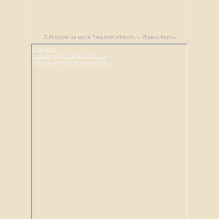
В Избушке на карте Тверской области — Яндекс Карты
В Избушке
Конный клуб в Тверской области
Отдых на ферме в Тверской области