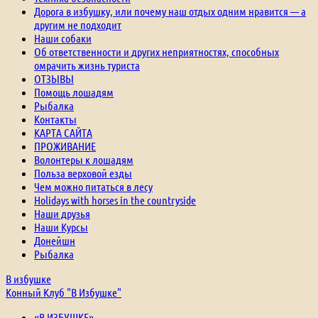
Дорога в избушку, или почему наш отдых одним нравится — а
другим не подходит
Наши собаки
Об ответственности и других неприятностях, способных
омрачить жизнь туриста
ОТЗЫВЫ
Помощь лошадям
Рыбалка
Контакты
КАРТА САЙТА
ПРОЖИВАНИЕ
Волонтеры к лошадям
Польза верховой езды
Чем можно питаться в лесу
Holidays with horses in the countryside
Наши друзья
Наши Курсы
Донейшн
Рыбалка
В избушке
Конный Клуб "В Избушке"
«В ИЗБУШКЕ»