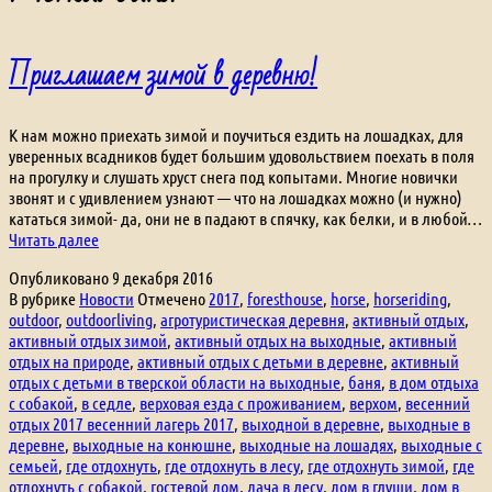
Приглашаем зимой в деревню!
К нам можно приехать зимой и поучиться ездить на лошадках, для
уверенных всадников будет большим удовольствием поехать в поля
на прогулку и слушать хруст снега под копытами. Многие новички
звонят и с удивлением узнают — что на лошадках можно (и нужно)
кататься зимой- да, они не в падают в спячку, как белки, и в любой…
Приглашаем
Читать далее
зимой
Опубликовано
9 декабря 2016
в
В рубрике
Новости
Отмечено
2017
,
foresthouse
,
horse
,
horseriding
,
деревню!
outdoor
,
outdoorliving
,
агротуристическая деревня
,
активный отдых
,
активный отдых зимой
,
активный отдых на выходные
,
активный
отдых на природе
,
активный отдых с детьми в деревне
,
активный
отдых с детьми в тверской области на выходные
,
баня
,
в дом отдыха
с собакой
,
в седле
,
верховая езда с проживанием
,
верхом
,
весенний
отдых 2017 весенний лагерь 2017
,
выходной в деревне
,
выходные в
деревне
,
выходные на конюшне
,
выходные на лошадях
,
выходные с
семьей
,
где отдохнуть
,
где отдохнуть в лесу
,
где отдохнуть зимой
,
где
отдохнуть с собакой
,
гостевой дом
,
дача в лесу
,
дом в глуши
,
дом в