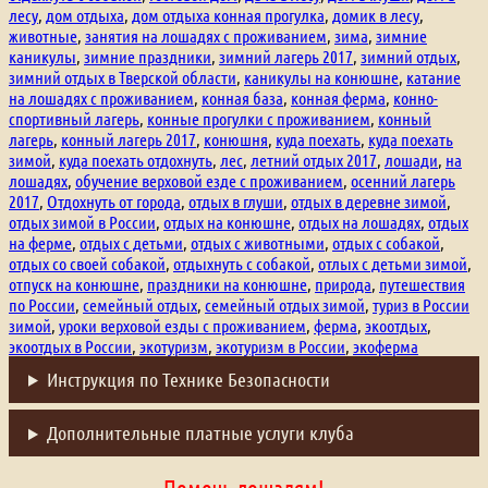
лесу
,
дом отдыха
,
дом отдыха конная прогулка
,
домик в лесу
,
животные
,
занятия на лошадях с проживанием
,
зима
,
зимние
каникулы
,
зимние праздники
,
зимний лагерь 2017
,
зимний отдых
,
зимний отдых в Тверской области
,
каникулы на конюшне
,
катание
на лошадях с проживанием
,
конная база
,
конная ферма
,
конно-
спортивный лагерь
,
конные прогулки с проживанием
,
конный
лагерь
,
конный лагерь 2017
,
конюшня
,
куда поехать
,
куда поехать
зимой
,
куда поехать отдохнуть
,
лес
,
летний отдых 2017
,
лошади
,
на
лошадях
,
обучение верховой езде с проживанием
,
осенний лагерь
2017
,
Отдохнуть от города
,
отдых в глуши
,
отдых в деревне зимой
,
отдых зимой в России
,
отдых на конюшне
,
отдых на лошадях
,
отдых
на ферме
,
отдых с детьми
,
отдых с животными
,
отдых с собакой
,
отдых со своей собакой
,
отдыхнуть с собакой
,
отлых с детьми зимой
,
отпуск на конюшне
,
праздники на конюшне
,
природа
,
путешествия
по России
,
семейный отдых
,
семейный отдых зимой
,
туриз в России
зимой
,
уроки верховой езды с проживанием
,
ферма
,
экоотдых
,
экоотдых в России
,
экотуризм
,
экотуризм в России
,
экоферма
Инструкция по Технике Безопасности
Дополнительные платные услуги клуба
Помочь лошадям!