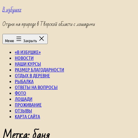
Перейти
В избушке
к
содержимому
Отдых на природе в Тверской области с лошадьми
Меню
Закрыть
«В ИЗБУШКЕ»
НОВОСТИ
НАШИ КУРСЫ
РАЗМЕР БЛАГОДАРНОСТИ
ОТДЫХ В ДЕРЕВНЕ
РЫБАЛКА
ОТВЕТЫ НА ВОПРОСЫ
ФОТО
ЛОШАДИ
ПРОЖИВАНИЕ
ОТЗЫВЫ
КАРТА САЙТА
Метка:
баня