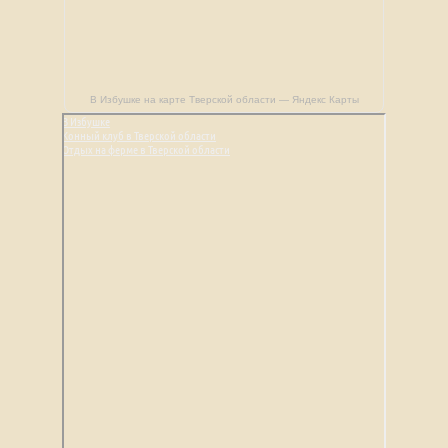
В Избушке на карте Тверской области — Яндекс Карты
В Избушке
Конный клуб в Тверской области
Отдых на ферме в Тверской области