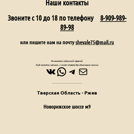
Наши контакты
Звоните с 10 до 18 по телефону
8-909-989-
89-98
или пишите нам на почту
shevale75@mail.ru
Не является публичной офертой.
Клуб является частным, и может отказать без объяснения причин
ВКонтакте
WhatsApp
Telegram
Почта
Тверская Область - Ржев
Новорижское шоссе м9