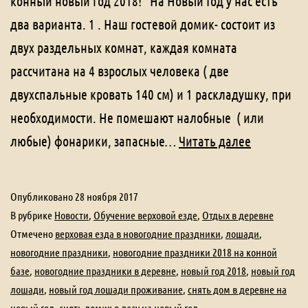
конный новый год 2018! На Новый Год у нас есть
два варианта. 1 . Наш гостевой домик- состоит из
двух раздельных комнат, каждая комната
рассчитана на 4 взрослых человека ( две
двухспальные кровать 140 см) и 1 раскладушку, при
необходимости. Не помешают налобные ( или
Новогодн
любые) фонарики, запасные…
Читать далее
праздники
новый
Опубликовано
28 ноября 2017
год
В рубрике
Новости
,
Обучение верховой езде
,
Отдых в деревне
2018
Отмечено
верховая езда в новогодние праздники
,
лошади
,
новогодние праздники
,
новогодние праздники 2018 на конной
на
базе
,
новогодние праздники в деревне
,
новый год 2018
,
новый год
конной
лошади
,
новый год лошади проживание
,
снять дом в деревне на
базе,
новый год
,
снять домик в лесу на новый год