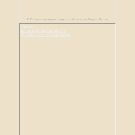
В Избушке на карте Тверской области — Яндекс Карты
В Избушке
Конный клуб в Тверской области
Отдых на ферме в Тверской области