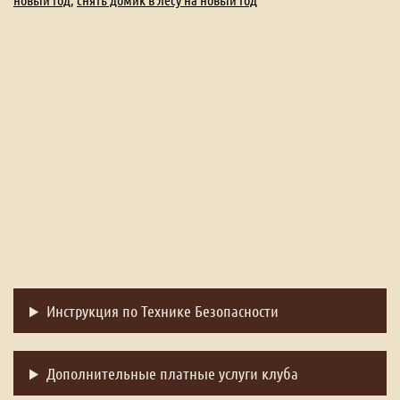
конный
новый
год,
новый
год
в
деревне
Инструкция по Технике Безопасности
Дополнительные платные услуги клуба