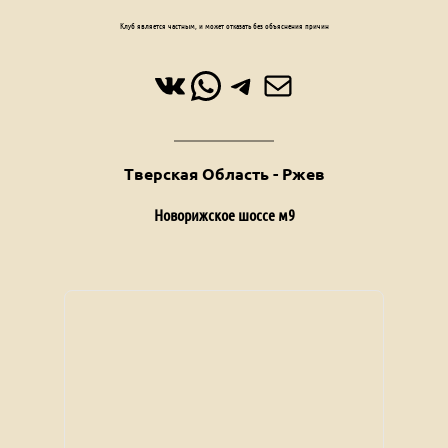
Клуб является частным, и может отказать без объяснения причин
ВКонтакте
WhatsApp
Telegram
Почта
Тверская Область - Ржев
Новорижское шоссе м9