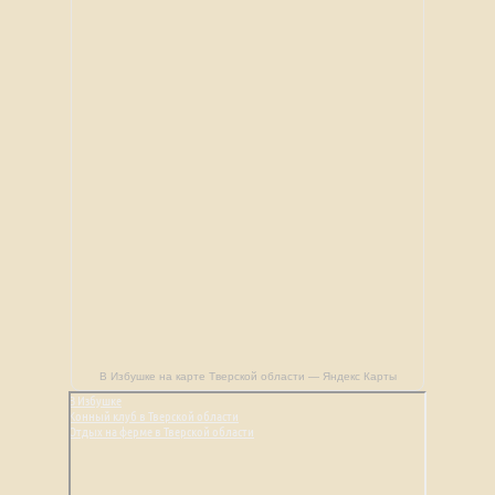
В Избушке на карте Тверской области — Яндекс Карты
В Избушке
Конный клуб в Тверской области
Отдых на ферме в Тверской области