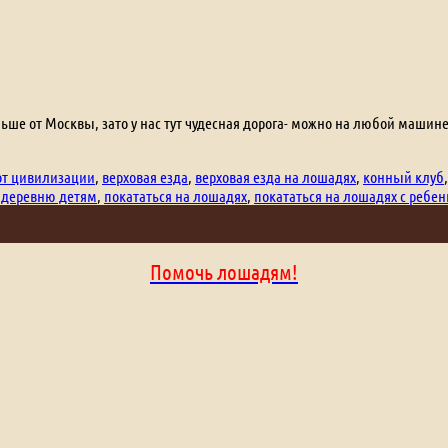
льше от Москвы, зато у нас тут чудесная дорога- можно на любой машине
от цивилизации
,
верховая езда
,
верховая езда на лошадях
,
конный клуб
 деревню детям
,
покататься на лошадях
,
покататься на лошадях с ребе
Помочь лошадям!