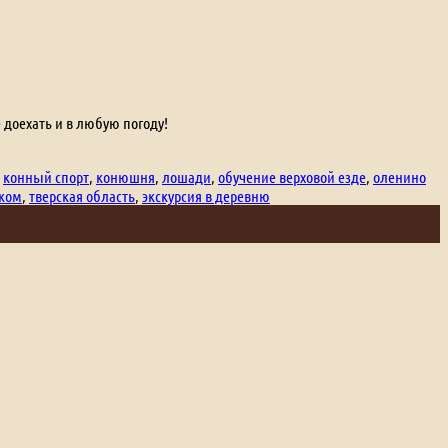
 доехать и в любую погоду!
,
конный спорт
,
конюшня
,
лошади
,
обучение верховой езде
,
оленино
нком
,
тверская область
,
экскурсия в деревню