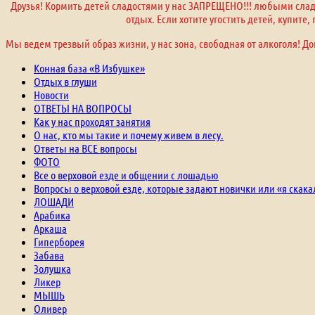
Друзья! Кормить детей сладостями у нас ЗАПРЕЩЕНО!!! любыми сладо
отдых. Если хотите угостить детей, купите
Мы ведем трезвый образ жизни, у нас зона, свободная от алкоголя! До
Конная база «В Избушке»
Отдых в глуши
Новости
ОТВЕТЫ НА ВОПРОСЫ
Как у нас проходят занятия
О нас, кто мы такие и почему живем в лесу.
Ответы на ВСЕ вопросы
ФОТО
Все о верховой езде и общении с лошадью
Вопросы о верховой езде, которые задают новички или «я скака
ЛОШАДИ
Арабика
Аркаша
Гиперборея
Забава
Золушка
Ликер
МЫШЬ
Оливер