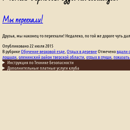
Мы переехали!
Друзья, мы наконец-то переехали! Недалеко, по той же дороге чуть да
Опубликовано
22 июля 2015
В рубрике
Обучение верховой езде
,
Отдых в деревне
Отмечено
вдали 
лошади
,
оленинский район тверской области
,
отдых в глуши
,
показать
Инструкция по Технике Безопасности
Дополнительные платные услуги клуба