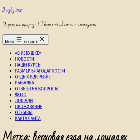
Перейти
В избушке
к
содержимому
Отдых на природе в Тверской области с лошадьми
Меню
Закрыть
«В ИЗБУШКЕ»
НОВОСТИ
НАШИ КУРСЫ
РАЗМЕР БЛАГОДАРНОСТИ
ОТДЫХ В ДЕРЕВНЕ
РЫБАЛКА
ОТВЕТЫ НА ВОПРОСЫ
ФОТО
ЛОШАДИ
ПРОЖИВАНИЕ
ОТЗЫВЫ
КАРТА САЙТА
Метка:
верховая езда на лошадях