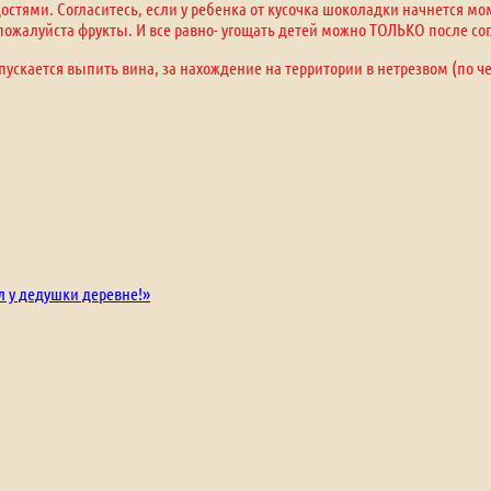
стями. Согласитесь, если у ребенка от кусочка шоколадки начнется м
, пожалуйста фрукты. И все равно- угощать детей можно ТОЛЬКО после сог
пускается выпить вина, за нахождение на территории в нетрезвом (по ч
л у дедушки деревне!»