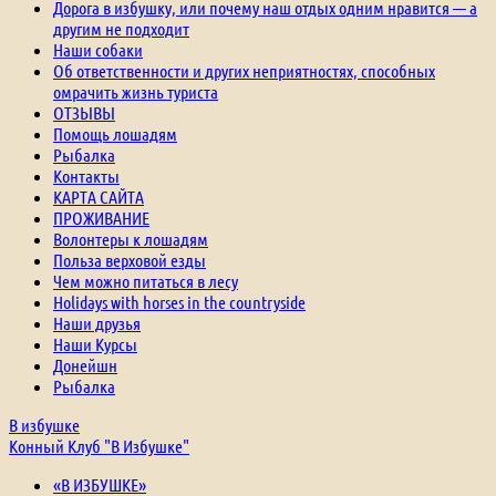
Дорога в избушку, или почему наш отдых одним нравится — а
другим не подходит
Наши собаки
Об ответственности и других неприятностях, способных
омрачить жизнь туриста
ОТЗЫВЫ
Помощь лошадям
Рыбалка
Контакты
КАРТА САЙТА
ПРОЖИВАНИЕ
Волонтеры к лошадям
Польза верховой езды
Чем можно питаться в лесу
Holidays with horses in the countryside
Наши друзья
Наши Курсы
Донейшн
Рыбалка
В избушке
Конный Клуб "В Избушке"
«В ИЗБУШКЕ»