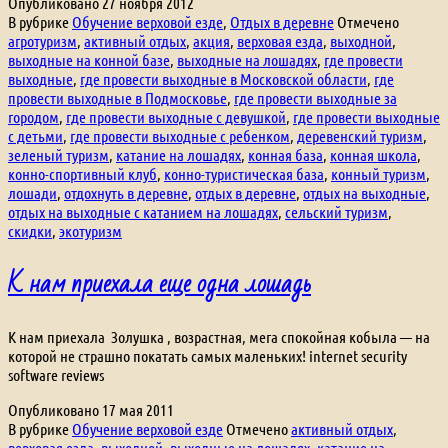
Опубликовано
27 ноября 2012
В рубрике
Обучение верховой езде
,
Отдых в деревне
Отмечено
агротуризм
,
активный отдых
,
акция
,
верховая езда
,
выходной
,
выходные на конной базе
,
выходные на лошадях
,
где провести
выходные
,
где провести выходные в Московской области
,
где
провести выходные в Подмосковье
,
где провести выходные за
городом
,
где провести выходные с девушкой
,
где провести выходные
с детьми
,
где провести выходные с ребенком
,
деревенский туризм
,
зеленый туризм
,
катание на лошадях
,
конная база
,
конная школа
,
конно-спортивный клуб
,
конно-туристическая база
,
конный туризм
,
лошади
,
отдохнуть в деревне
,
отдых в деревне
,
отдых на выходные
,
отдых на выходные с катанием на лошадях
,
сельский туризм
,
скидки
,
экотуризм
К нам приехала еще одна лошадь
К нам приехала Золушка , возрастная, мега спокойная кобыла — на
которой не страшно покатать самых маленьких! internet security
software reviews
Опубликовано
17 мая 2011
В рубрике
Обучение верховой езде
Отмечено
активный отдых
,
верховая езда
,
выходной
,
выходные на лошадях
,
катание на