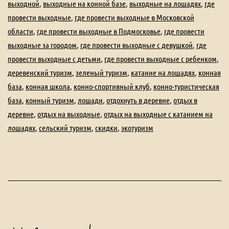
выходной
,
выходные на конной базе
,
выходные на лошадях
,
где
провести выходные
,
где провести выходные в Московской
области
,
где провести выходные в Подмосковье
,
где провести
выходные за городом
,
где провести выходные с девушкой
,
где
провести выходные с детьми
,
где провести выходные с ребенком
,
деревенский туризм
,
зеленый туризм
,
катание на лошадях
,
конная
база
,
конная школа
,
конно-спортивный клуб
,
конно-туристическая
база
,
конный туризм
,
лошади
,
отдохнуть в деревне
,
отдых в
деревне
,
отдых на выходные
,
отдых на выходные с катанием на
лошадях
,
сельский туризм
,
скидки
,
экотуризм