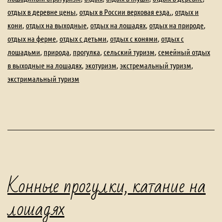
отдых в деревне цены
,
отдых в России верховая езда.
,
отдых и
кони
,
отдых на выходные
,
отдых на лошадях
,
отдых на природе
,
отдых на ферме
,
отдых с детьми
,
отдых с конями
,
отдых с
лошадьми
,
природа
,
прогулка
,
сельский туризм
,
семейный отдых
в выходные на лошадях
,
экотуризм
,
экстремальный туризм
,
экстримальный туризм
Конные прогулки, катание на
лошадях