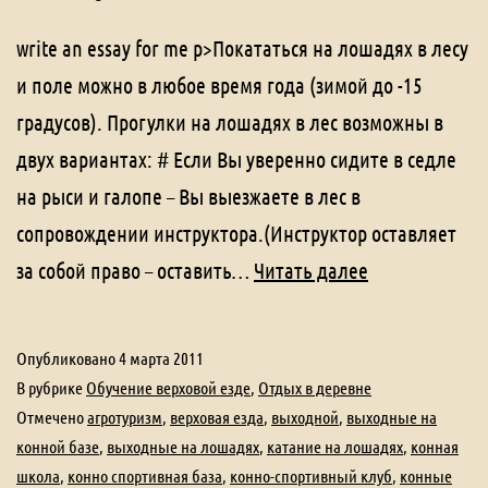
write an essay for me p>Покататься на лошадях в лесу
и поле можно в любое время года (зимой до -15
градусов). Прогулки на лошадях в лес возможны в
двух вариантах: # Если Вы уверенно сидите в седле
на рыси и галопе – Вы выезжаете в лес в
сопровождении инструктора.(Инструктор оставляет
Конные
за собой право – оставить…
Читать далее
прогулки,
катание
Опубликовано
4 марта 2011
на
В рубрике
Обучение верховой езде
,
Отдых в деревне
лошадях
Отмечено
агротуризм
,
верховая езда
,
выходной
,
выходные на
конной базе
,
выходные на лошадях
,
катание на лошадях
,
конная
школа
,
конно спортивная база
,
конно-спортивный клуб
,
конные