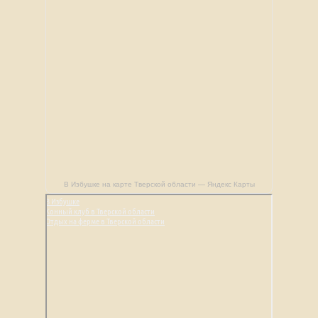
В Избушке на карте Тверской области — Яндекс Карты
В Избушке
Конный клуб в Тверской области
Отдых на ферме в Тверской области