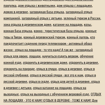
прогулка
,
дом отдыха с животными
,
дом отдыха с лошадьми
,
домик в деревне
,
загородная база отдыха
,
загородный отдых
компанией
,
загородный отдых с детьми
,
зеленый туризм в России
,
зона отдыха в деревенском доме
,
катание на лошадях
,
козы
,
конная база отдыха
,
конно - туристическая база отдыха
,
конные
туры в Твери
,
конный деревенский туризм
,
конный лагерь
,
кто
предпочитает сидению перед телевизором - активный образ
жизни - отдых на лошадях - то что надо! А так же - загородный
отдых для двоих
,
лошади
,
научиться ездить верхом
,
обучение
конной езде
,
отдохнуть в деревенском доме
,
отдохнуть в деревне
,
отдохнуть на природе
,
отдых в глуши
,
отдых в деревне
,
отдых в
русской глубинке
,
отдых в русской глуши - все это к нам
,
отдых в
русской деревне
,
отдых в седле
,
отдых для детей в деревне. отдых
в деревне с детьми
,
отдых катание на лошадях
,
отдых на
выходные
,
отдых на выходные с обучением верховой езде
,
ОТДЫХ
НА ЛОШАДЯХ - ЭТО К НАМ! ОТДЫХ В ДЕРЕВНЕ - ТОЖЕ К НАМ! Для