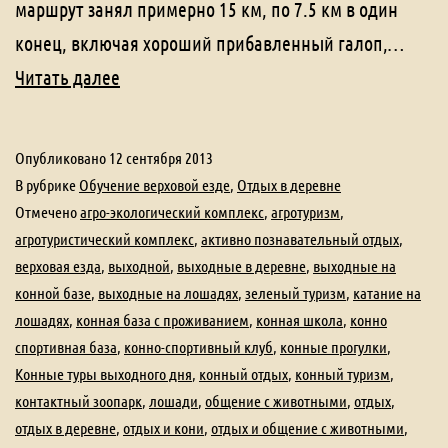
маршрут занял примерно 15 км, по 7.5 км в один
конец, включая хороший прибавленный галоп,…
Краткий
Читать далее
отчет
о
Опубликовано
12 сентября 2013
прокладке
В рубрике
Обучение верховой езде
,
Отдых в деревне
маршрутов
Отмечено
агро-экологический комплекс
,
агротуризм
,
агротуристический комплекс
,
активно познавательный отдых
,
вокруг
верховая езда
,
выходной
,
выходные в деревне
,
выходные на
Избушки
конной базе
,
выходные на лошадях
,
зеленый туризм
,
катание на
лошадях
,
конная база с проживанием
,
конная школа
,
конно
спортивная база
,
конно-спортивный клуб
,
конные прогулки
,
Конные туры выходного дня
,
конный отдых
,
конный туризм
,
контактный зоопарк
,
лошади
,
общение с животными
,
отдых
,
отдых в деревне
,
отдых и кони
,
отдых и общение с животными
,