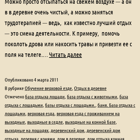
Можно просто отсыпаться на свежем воздухе — а он
в в деревне очень чистый, а можно заняться
трудотерапией — ведь, как известно лучший отдых
— это смена деятельности. К примеру, помочь
поколоть дрова или накосить травы и привезти ее с
Обучение
поля на телеге.…
Читать далее
верховой
езде
Опубликовано
4 марта 2011
В рубрике
Обучение верховой езде
,
Отдых в деревне
Отмечено
база отдыха лошади
,
база отдыха с животными
,
база
отдыха с лошадьми
,
базы отдыха с лошадьми.
,
баня. База отдыха с
лошадьми
,
верховая езда
,
верховая езда с проживанием на
выходные
,
выходные в седле
,
выходные на конной базе
,
выходные на лошадях
,
деревенский дом
,
деревенский дом
отдыха
,
деревня с конями
,
дом в деревне
,
дом отдыха конная