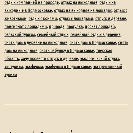
отдых компанией на природе
,
отдых на выходные
,
отдых на
выходные в Подмосковье
,
отдых на выходняе на лошадях
,
отдых с
животными
,
отдых с конями
,
отдых с лошадьми
,
отпуск в деревне
,
пансионат с лошадьми
,
природа
,
прогулка
,
прокат лошадей
,
сельский туризм
,
семейный отдых
,
семейный отдых в деревне
,
снять дом в деревне на выходные
,
снять дом в Подмосковье
,
снять
дом на выходные
,
снять избушку в Подмосковье
,
тверская
область
,
хочу провести отпуск в деревне
,
экологический отдых
,
экотуризм
,
экоферма
,
экоферма в Подмосковье
,
экстремальный
туризм