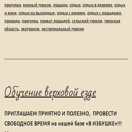
прогулки
,
конный туризм
,
лошади
,
отдых
,
отдых в деревне
,
отдых
и кони
,
отдых на выходные
,
отдых с конями
,
отдых с лошадьми
,
природа
,
прогулка
,
прокат лошадей
,
сельский туризм
,
тверская
область
,
экотуризм
,
экстремальный туризм
Обучение верховой езде
ПРИГЛАШАЕМ ПРИЯТНО И ПОЛЕЗНО, ПРОВЕСТИ
СВОБОДНОЕ ВРЕМЯ на нашей базе «В ИЗБУШКЕ»!!!