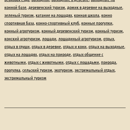
конной базе
,
деревенский туризм
,
домик в деревне на выходные
,
зеленый туризм
,
катание на лошадях
,
конная школа
,
конно
спортивная база
,
конно-спортивный клуб
,
конные прогулки
,
конный агротуризм
,
конный деревенский туризм
,
конный туризм
,
конский агротуризм
,
лошади
,
лошадиный агротуризм
,
отдых
,
отдых в глуши
,
отдых в деревне
,
отдых и кони
,
отдых на выходные
,
отдых на лошадях
,
отдых на природе
,
отдых общение с
животными
,
отдых с животными
,
отдых с лошадьми
,
природа
,
прогулка
,
сельский туризм
,
экотуризм
,
экстремальный отдых
,
экстримальный туризм