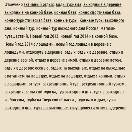
Отмечено
активный отдых
,
виды туризма
,
выходные в деревне
,
выходные на конной базе
,
конная база
,
конно спортивная база
,
конно-туристическая база
,
конные туры
,
Конные туры выходного
дня
,
конный тур
,
конный тур выходного дня Россия
,
магазин
путешествий
,
Новый год 2012
,
новый год 2014 на конной базе
,
Новый год 2014 с лошадми
,
новый год лошади в деревне с
лошадьми
,
отдохнуть в деревне
,
отдых
,
отдых в деревне
,
отдых в
деревне весной
,
отдых в деревне зимой
,
отдых в деревне летом
,
отдых в деревне осенью
,
отдых на выходные
,
отдых на выходные
с катанием на лошадях
,
отдых на лошадях
,
отдых с конями
,
отдых
с лошадьми
,
отпуск
,
рекреационный тур.
,
рекреационный туризм
,
рекреация
,
сельский туризм
,
тур выходного дня
,
тур на выходные
из Москвы
,
турбазы Тверской области.
,
туризм и отдых
,
туры
выходного дня
,
туры на выходные
,
хочу провести отпуск в деревне