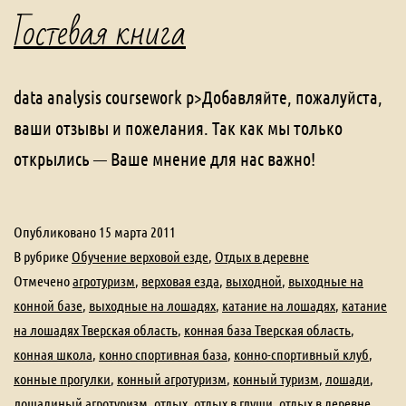
Гостевая книга
data analysis coursework p>Добавляйте, пожалуйста,
ваши отзывы и пожелания. Так как мы только
открылись — Ваше мнение для нас важно!
Опубликовано
15 марта 2011
В рубрике
Обучение верховой езде
,
Отдых в деревне
Отмечено
агротуризм
,
верховая езда
,
выходной
,
выходные на
конной базе
,
выходные на лошадях
,
катание на лошадях
,
катание
на лошадях Тверская область
,
конная база Тверская область
,
конная школа
,
конно спортивная база
,
конно-спортивный клуб
,
конные прогулки
,
конный агротуризм
,
конный туризм
,
лошади
,
лошадиный агротуризм
,
отдых
,
отдых в глуши
,
отдых в деревне
,