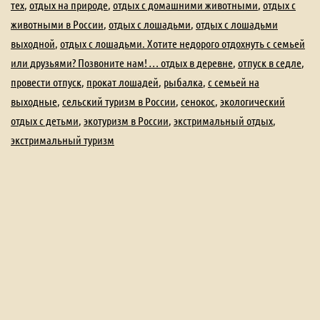
тех
,
отдых на природе
,
отдых с домашними животными
,
отдых с
животными в России
,
отдых с лошадьми
,
отдых с лошадьми
выходной
,
отдых с лошадьми. Хотите недорого отдохнуть с семьей
или друзьями? Позвоните нам! … отдых в деревне
,
отпуск в седле
,
провести отпуск
,
прокат лошадей
,
рыбалка
,
с семьей на
выходные
,
сельский туризм в России
,
сенокос
,
экологический
отдых с детьми
,
экотуризм в России
,
экстримальный отдых
,
экстримальный туризм