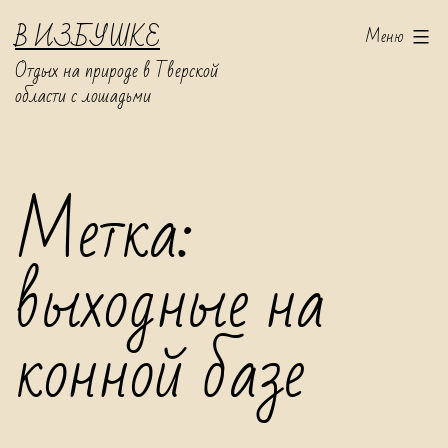
Перейти
В ИЗБУШКЕ
Меню
к
Отдых на природе в Тверской
содержимому
области с лошадьми
Метка:
выходные на
конной базе