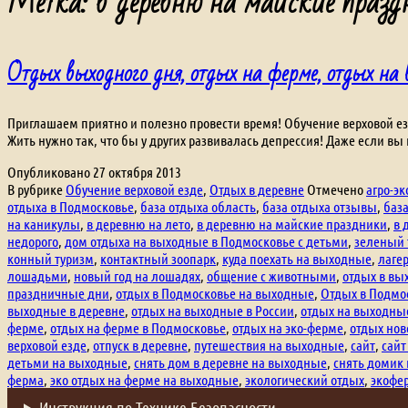
Метка:
в деревню на майские праз
Отдых выходного дня, отдых на ферме, отдых на 
Приглашаем приятно и полезно провести время! Обучение верховой езде
Жить нужно так, что бы у других развивалась депрессия! Даже если вы
Опубликовано
27 октября 2013
В рубрике
Обучение верховой езде
,
Отдых в деревне
Отмечено
агро-э
отдыха в Подмосковье
,
база отдыха область
,
база отдыха отзывы
,
баз
на каникулы
,
в деревню на лето
,
в деревню на майские праздники
,
в 
недорого
,
дом отдыха на выходные в Подмосковье с детьми
,
зеленый 
конный туризм
,
контактный зоопарк
,
куда поехать на выходные
,
лаге
лошадьми
,
новый год на лошадях
,
общение с животными
,
отдых в вы
праздничные дни
,
отдых в Подмосковье на выходные
,
Отдых в Подмо
выходные в деревне
,
отдых на выходные в России
,
отдых на выходные
ферме
,
отдых на ферме в Подмосковье
,
отдых на эко-ферме
,
отдых нов
верховой езде
,
отпуск в деревне
,
путешествия на выходные
,
сайт
,
сайт
детьми на выходные
,
снять дом в деревне на выходные
,
снять домик
ферма
,
эко отдых на ферме на выходные
,
экологический отдых
,
экофе
Инструкция по Технике Безопасности