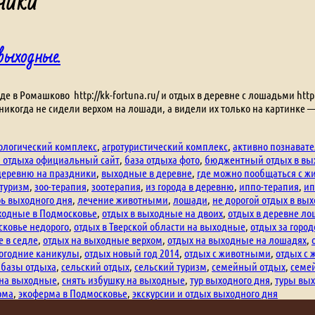
дники
выходные.
 в Ромашково http://kk-fortuna.ru/ и отдых в деревне с лошадьми http:/
 никогда не сидели верхом на лошади, а видели их только на картинке 
кологический комплекс
,
агротуристический комплекс
,
активно познават
а отдыха официальный сайт
,
база отдыха фото
,
бюджентный отдых в в
деревню на праздники
,
выходные в деревне
,
где можно пообщаться с 
туризм
,
зоо-терапия
,
зоотерапия
,
из города в деревню
,
иппо-терапия
,
ип
рь выходного дня
,
лечение животными
,
лошади
,
не дорогой отдых в вы
ходные в Подмосковье
,
отдых в выходные на двоих
,
отдых в деревне л
сковье недорого
,
отдых в Тверской области на выходные
,
отдых за горо
 в седле
,
отдых на выходные верхом
,
отдых на выходные на лошадях
,
огодние каникулы
,
отдых новый год 2014
,
отдых с животными
,
отдых с 
 базы отдыха
,
сельский отдых
,
сельский туризм
,
семейный отдых
,
семе
 на выходные
,
снять избушку на выходные
,
тур выходного дня
,
туры вых
рма
,
экоферма в Подмосковье
,
экскурсии и отдых выходного дня