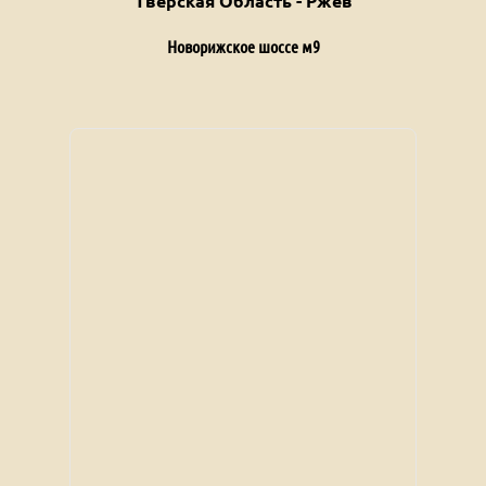
Тверская Область - Ржев
Новорижское шоссе м9