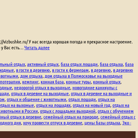
/vizbushke.ru/ У нас всегда хорошая погода и прекрасное настроение.
Отдых
— у Вас есть…
Читать далее
выходного
дня,
ельный отдых
,
активный отдых
,
база отдых лошади
,
база отдыха
,
база
отдых
ыходные
,
в гости в деревню
,
в гости к фермерам
,
в деревню
,
в деревню
на
животными
,
дом отдыха
,
дом отдыха в Полмосковье на выходные
ферме,
потерапия
,
кемпинг
,
конная база
,
конные туры
,
конный отдых
,
отдых
ходные
,
недорогой отдых в выходные
,
новогодние каникулы с
на
ошади
,
отдых в деревне на выходные
,
отдых в деревне на выходные и
выходные.
дом
,
отдых и общение с животными
,
отдых лошади
,
отдых на
отдых на выхоные
,
отдых на лошадях
,
отдых на новый год
,
отдых на
животными в России
,
отдых с лошадьми выходной
,
отдых с обучением
йный отдых в деревне
,
семейный отдых на природе
,
семейный отдых с
одного дня
,
хочу провести отпуск в деревне
,
цены базы отдыха
,
Эко -