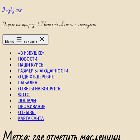
Перейти
В избушке
к
содержимому
Отдых на природе в Тверской области с лошадьми
Меню
Закрыть
«В ИЗБУШКЕ»
НОВОСТИ
НАШИ КУРСЫ
РАЗМЕР БЛАГОДАРНОСТИ
ОТДЫХ В ДЕРЕВНЕ
РЫБАЛКА
ОТВЕТЫ НА ВОПРОСЫ
ФОТО
ЛОШАДИ
ПРОЖИВАНИЕ
ОТЗЫВЫ
КАРТА САЙТА
Метка:
где отметить масленицу