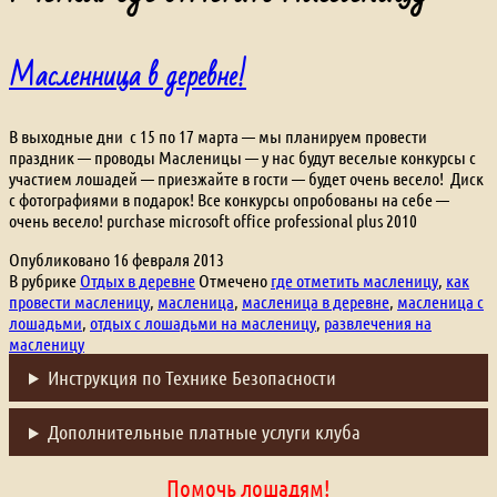
Масленница в деревне!
В выходные дни с 15 по 17 марта — мы планируем провести
праздник — проводы Масленицы — у нас будут веселые конкурсы с
участием лошадей — приезжайте в гости — будет очень весело! Диск
с фотографиями в подарок! Все конкурсы опробованы на себе —
очень весело! purchase microsoft office professional plus 2010
Опубликовано
16 февраля 2013
В рубрике
Отдых в деревне
Отмечено
где отметить масленицу
,
как
провести масленицу
,
масленица
,
масленица в деревне
,
масленица с
лошадьми
,
отдых с лошадьми на масленицу
,
развлечения на
масленицу
Инструкция по Технике Безопасности
Дополнительные платные услуги клуба
Помочь лошадям!