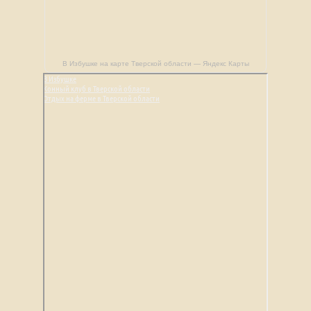
В Избушке на карте Тверской области — Яндекс Карты
В Избушке
Конный клуб в Тверской области
Отдых на ферме в Тверской области