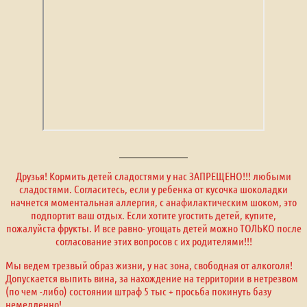
Друзья! Кормить детей сладостями у нас ЗАПРЕЩЕНО!!! любыми
сладостями. Согласитесь, если у ребенка от кусочка шоколадки
начнется моментальная аллергия, с анафилактическим шоком, это
подпортит ваш отдых. Если хотите угостить детей, купите,
пожалуйста фрукты. И все равно- угощать детей можно ТОЛЬКО после
согласование этих вопросов с их родителями!!!
Мы ведем трезвый образ жизни, у нас зона, свободная от алкоголя!
Допускается выпить вина, за нахождение на территории в нетрезвом
(по чем -либо) состоянии штраф 5 тыс + просьба покинуть базу
немедленно!