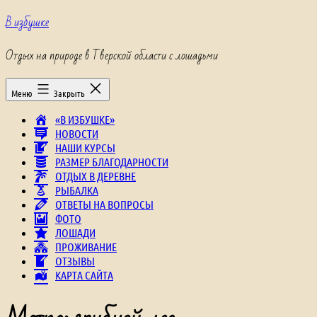
Перейти
В избушке
к
содержимому
Отдых на природе в Тверской области с лошадьми
Меню
Закрыть
«В ИЗБУШКЕ»
НОВОСТИ
НАШИ КУРСЫ
РАЗМЕР БЛАГОДАРНОСТИ
ОТДЫХ В ДЕРЕВНЕ
РЫБАЛКА
ОТВЕТЫ НА ВОПРОСЫ
ФОТО
ЛОШАДИ
ПРОЖИВАНИЕ
ОТЗЫВЫ
КАРТА САЙТА