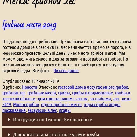
Метка:
грибной лес
Грибные места 2019
Предложение для грибников. Приглашаем вас остановится в нашем
гостевом домике в сезон 2019. Лес начинаеттся прямо за порого, и в
нем можно провести целый день, у нас много грибов и ягод. Мы
можем одолжить емкости для заготовки и переработки грибов. По
желанию можно попарится в баньке , и приобщится к исскуству
Грибные
верховой езды. Все фото…
Читать далее
места
Опубликовано
15 января 2019
2019
В рубрике
Новости
Отмечено
гостевой дом в лесу где много грибов
,
грибной лес
,
грибные места
,
грибы
,
грибы в подмосковье
,
грибы в
тверской области
,
дом отдыха рядом с лесом
,
за грибами
,
лес
,
лето
2019
,
Много грибов
,
отдых грибные места
,
отдых грибы ягоды
,
проживание
,
экскурсии в лес
,
ягоды
Инструкция по Технике Безопасности
Дополнительные платные услуги клуба