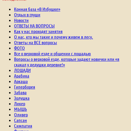
Конная база «В Избушке»
Отдых в глуши
Новости
ОТВЕТЫ НА ВОПРОСЫ
Как у нас проходят занятия
О нас, кто мы такие и почему живем в лесу.
Ответы на ВСЕ вопросы
ФОТО
Все о верховой езде и общении с лошадью
Вопросы о верховой езде, которые задают новички или «я
скакал у дедушки деревне!»
ЛОШАДИ
Арабика
Аркаша
Гиперборея
Забава
Золушка
Ликер
МЫШЬ
Оливер
Сапсан
Симпатия