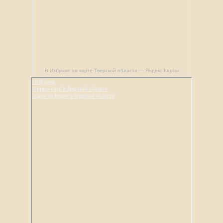
В Избушке на карте Тверской области — Яндекс Карты
В Избушке
Конный клуб в Тверской области
Отдых на ферме в Тверской области