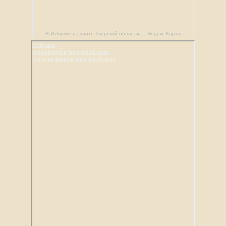
В Избушке на карте Тверской области — Яндекс Карты
В Избушке
Конный клуб в Тверской области
Отдых на ферме в Тверской области