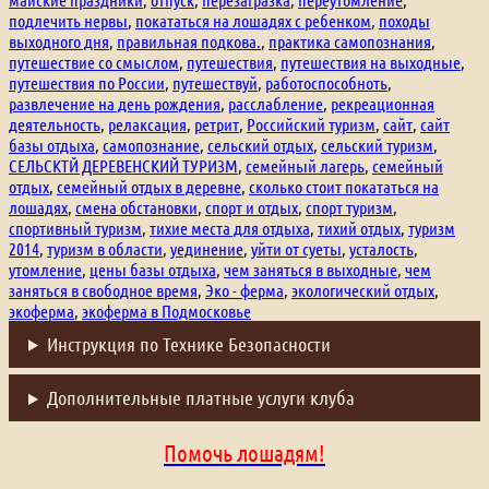
подлечить нервы
,
покататься на лошадях с ребенком
,
походы
выходного дня
,
правильная подкова.
,
практика самопознания
,
путешествие со смыслом
,
путешествия
,
путешествия на выходные
,
путешествия по России
,
путешествуй
,
работоспособноть
,
развлечение на день рождения
,
расслабление
,
рекреационная
деятельность
,
релаксация
,
ретрит
,
Российский туризм
,
сайт
,
сайт
базы отдыха
,
самопознание
,
сельский отдых
,
сельский туризм
,
СЕЛЬСКТЙ ДЕРЕВЕНСКИЙ ТУРИЗМ
,
семейный лагерь
,
семейный
отдых
,
семейный отдых в деревне
,
сколько стоит покататься на
лошадях
,
смена обстановки
,
спорт и отдых
,
спорт туризм
,
спортивный туризм
,
тихие места для отдыха
,
тихий отдых
,
туризм
2014
,
туризм в области
,
уединение
,
уйти от суеты
,
усталость
,
утомление
,
цены базы отдыха
,
чем заняться в выходные
,
чем
заняться в свободное время
,
Эко - ферма
,
экологический отдых
,
экоферма
,
экоферма в Подмосковье
Инструкция по Технике Безопасности
Дополнительные платные услуги клуба
Помочь лошадям!