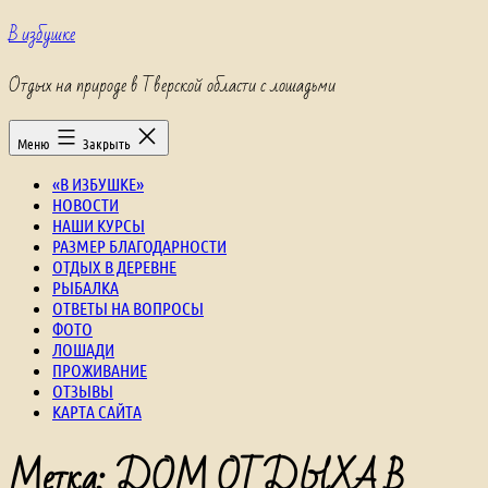
Перейти
В избушке
к
содержимому
Отдых на природе в Тверской области с лошадьми
Меню
Закрыть
«В ИЗБУШКЕ»
НОВОСТИ
НАШИ КУРСЫ
РАЗМЕР БЛАГОДАРНОСТИ
ОТДЫХ В ДЕРЕВНЕ
РЫБАЛКА
ОТВЕТЫ НА ВОПРОСЫ
ФОТО
ЛОШАДИ
ПРОЖИВАНИЕ
ОТЗЫВЫ
КАРТА САЙТА
Метка:
ДОМ ОТДЫХА В