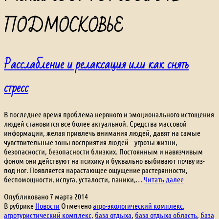
ПОДМОСКОВЬЕ
Расслабление и релаксация или как снять
стресс
В последнее время проблема нервного и эмоционального истощения
людей становится все более актуальной. Средства массовой
информации, желая привлечь внимания людей, давят на самые
чувствительные зоны восприятия людей – угрозы жизни,
безопасности, безопасности близких. Постоянным и навязчивым
фоном они действуют на психику и буквально выбивают почву из-
под ног. Появляется нарастающее ощущение растерянности,
Расслабле
беспомощности, испуга, усталости, паники,…
Читать далее
и
Опубликовано
7 марта 2014
релаксация
В рубрике
Новости
Отмечено
агро-экологический комплекс
,
или
агротуристический комплекс
,
база отдыха
,
база отдыха область
,
база
как