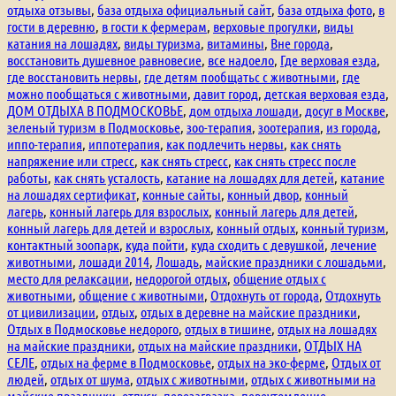
отдыха отзывы
,
база отдыха официальный сайт
,
база отдыха фото
,
в
снять
гости в деревню
,
в гости к фермерам
,
верховые прогулки
,
виды
стресс
катания на лошадях
,
виды туризма
,
витамины
,
Вне города
,
восстановить душевное равновесие
,
все надоело
,
Где верховая езда
,
где восстановить нервы
,
где детям пообщатьс с животными
,
где
можно пообщаться с животными
,
давит город
,
детская верховая езда
,
ДОМ ОТДЫХА В ПОДМОСКОВЬЕ
,
дом отдыха лошади
,
досуг в Москве
,
зеленый туризм в Подмосковье
,
зоо-терапия
,
зоотерапия
,
из города
,
иппо-терапия
,
иппотерапия
,
как подлечить нервы
,
как снять
напряжение или стресс
,
как снять стресс
,
как снять стресс после
работы
,
как снять усталость
,
катание на лошадях для детей
,
катание
на лошадях сертификат
,
конные сайты
,
конный двор
,
конный
лагерь
,
конный лагерь для взрослых
,
конный лагерь для детей
,
конный лагерь для детей и взрослых
,
конный отдых
,
конный туризм
,
контактный зоопарк
,
куда пойти
,
куда сходить с девушкой
,
лечение
животными
,
лошади 2014
,
Лошадь
,
майские праздники с лошадьми
,
место для релаксации
,
недорогой отдых
,
общение отдых с
животными
,
общение с животными
,
Отдохнуть от города
,
Отдохнуть
от цивилизации
,
отдых
,
отдых в деревне на майские праздники
,
Отдых в Подмосковье недорого
,
отдых в тишине
,
отдых на лошадях
на майские праздники
,
отдых на майские праздники
,
ОТДЫХ НА
СЕЛЕ
,
отдых на ферме в Подмосковье
,
отдых на эко-ферме
,
Отдых от
людей
,
отдых от шума
,
отдых с животными
,
отдых с животными на
майские праздники
,
отпуск
,
перезагразка
,
переутомление
,