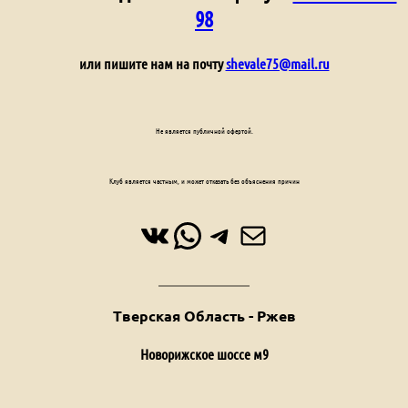
98
или пишите нам на почту
shevale75@mail.ru
Не является публичной офертой.
Клуб является частным, и может отказать без объяснения причин
ВКонтакте
WhatsApp
Telegram
Почта
Тверская Область - Ржев
Новорижское шоссе м9