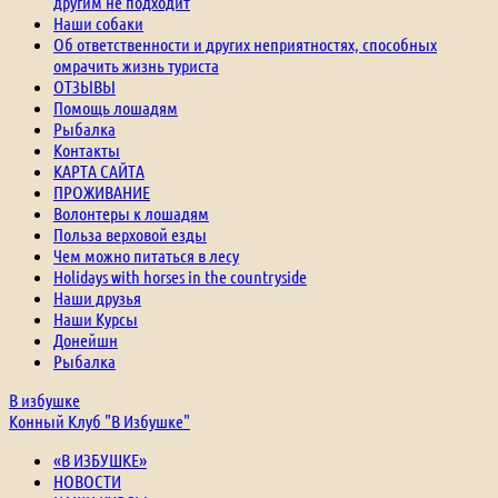
другим не подходит
Наши собаки
Об ответственности и других неприятностях, способных
омрачить жизнь туриста
ОТЗЫВЫ
Помощь лошадям
Рыбалка
Контакты
КАРТА САЙТА
ПРОЖИВАНИЕ
Волонтеры к лошадям
Польза верховой езды
Чем можно питаться в лесу
Holidays with horses in the countryside
Наши друзья
Наши Курсы
Донейшн
Рыбалка
В избушке
Конный Клуб "В Избушке"
«В ИЗБУШКЕ»
НОВОСТИ