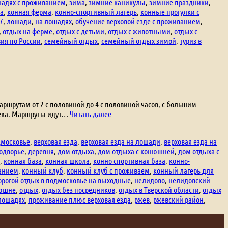
шадях с проживанием
,
зима
,
зимние каникулы
,
зимние праздники
,
за
,
конная ферма
,
конно-спортивный лагерь
,
конные прогулки с
7
,
лошади
,
на лошадях
,
обучение верховой езде с проживанием
,
,
отдых на ферме
,
отдых с детьми
,
отдых с животными
,
отдых с
ия по России
,
семейный отдых
,
семейный отдых зимой
,
туриз в
шрутам от 2 с половиной до 4 с половиной часов, с большим
Конные
овека. Маршруты идут…
Читать далее
прогулки
дмосковье
,
верховая езда
,
верховая езда на лошади
,
верховая езда на
одворье
,
деревня
,
дом отдыха
,
дом отдыха с конюшней
,
дом отдыха с
,
конная база
,
конная школа
,
конно спортивная база
,
конно-
ванием
,
конный клуб
,
конный клуб с проживаем
,
конный лагерь для
орогой отдых в подмосковье на выходные
,
нелидово
,
нелидовский
нюшне
,
отдых
,
отдых без посредников
,
отдых в Тверской области
,
отдых
 лошадях
,
проживание плюс верховая езда
,
ржев
,
ржевский район
,