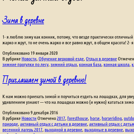
Зима в деревне
1- я люблю зиму как конник, потому, что везде практически отличный 
жарко и жрут, то не очень жарко и все равно жрут, в общем красота! 2
Опубликовано
19 января 2020
В рубрике
Новости
,
Обучение верховой езде
,
Отдых в деревне
Отмече
зимние прогулки по лесу
,
зимний отдых
,
конная база
,
конная школа
,
к
Приглашаем зимой в деревню!
К нам можно приехать зимой и поучиться ездить на лошадках, для уве
удивлением узнают — что на лошадках можно (и нужно) кататься зимой
Опубликовано
9 декабря 2016
В рубрике
Новости
Отмечено
2017
,
foresthouse
,
horse
,
horseriding
,
outdo
природе
,
активный отдых с детьми в деревне
,
активный отдых с детьм
весенний лагерь 2017
,
выходной в деревне
,
выходные в деревне
,
вых