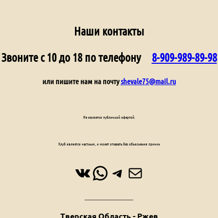
Наши контакты
Звоните с 10 до 18 по телефону
8-909-989-89-98
или пишите нам на почту
shevale75@mail.ru
Не является публичной офертой.
Клуб является частным, и может отказать без объяснения причин
ВКонтакте
WhatsApp
Telegram
Почта
Тверская Область - Ржев