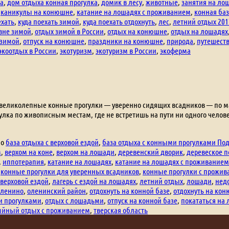
а
,
дом отдыха конная прогулка
,
домик в лесу
,
животные
,
занятия на ло
,
каникулы на конюшне
,
катание на лошадях с проживанием
,
конная ба
ехать
,
куда поехать зимой
,
куда поехать отдохнуть
,
лес
,
летний отдых 201
вне зимой
,
отдых зимой в России
,
отдых на конюшне
,
отдых на лошадях
 зимой
,
отпуск на конюшне
,
праздники на конюшне
,
природа
,
путешеств
экоотдых в России
,
экотуризм
,
экотуризм в России
,
экоферма
 великолепные конные прогулки — уверенно сидящих всадников — по мар
улка по живописным местам, где не встретишь на пути ни одного чел
но
база отдыха с верховой ездой
,
база отдыха с конными прогулками По
м
,
верхом на коне
,
верхом на лошади
,
деревенский дворик
,
деревеское п
,
иппотерапия
,
катание на лошадях
,
катание на лошадях с проживанием
,
конные прогулки для уверенных всадников
,
конные прогулки с прожи
 верховой ездой
,
лагерь с ездой на лошадях
,
летний отдых
,
лошади
,
нед
оленино
,
оленинский район
,
отдохнуть на конной базе
,
отдохнуть на ко
и прогулками
,
отдых с лошадьми
,
отпуск на конной базе
,
покататься на
мйный отдых с проживанием
,
тверская область