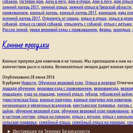
собакой
,
гостевой дом
,
дача в лесу
,
дом в глуши
,
дом в лесу
,
дом отдых
зимний лагерь 2017
,
зимний отдых
,
зимний отдых в Тверской области
проживанием
,
конный лагерь
,
конный лагерь 2017
,
конюшня
,
куда по
осенний лагерь 2017
,
Отдохнуть от города
,
отдых в глуши
,
отдых в дере
собакой
,
отдых со своей собакой
,
отдыхнуть с собакой
,
отлых с детьми
России зимой
,
уроки верховой езды с проживанием
,
ферма
,
экоотдых
,
Конные прогулки
Конные прогулки для новичков и не только. Мы приглашаем к нам на
количеством рыси и галопа. Великолепные эмоции дарит конная прог
Опубликовано
28 июня 2016
В рубрике
Новости
,
Обучение верховой езде
,
Отдых в деревне
Отмече
лошади обучение
,
верховая езда с проживанием
,
верховаяезда
,
верхо
лошадьми
,
езда на лошадях
,
зимний отдых
,
зубцов
,
зубцовский район
туристическая база
,
конные прогулки
,
конные прогулки для новичков
начинающих и уверенных всадников
,
крестьянское подворье
,
лагерь с
район
,
обучение верховой езде
,
обучение верховой езде проживание
,
в частном секторе
,
отдых на природе
,
отдых с детьми
,
отдых с конным
сельское подворье
,
семейный отдых
,
семейный отдых на природе
,
се
Инструкция по Технике Безопасности