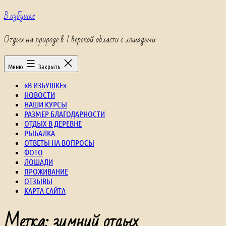
Перейти
В избушке
к
содержимому
Отдых на природе в Тверской области с лошадьми
Меню
Закрыть
«В ИЗБУШКЕ»
НОВОСТИ
НАШИ КУРСЫ
РАЗМЕР БЛАГОДАРНОСТИ
ОТДЫХ В ДЕРЕВНЕ
РЫБАЛКА
ОТВЕТЫ НА ВОПРОСЫ
ФОТО
ЛОШАДИ
ПРОЖИВАНИЕ
ОТЗЫВЫ
КАРТА САЙТА
Метка:
зимний отдых