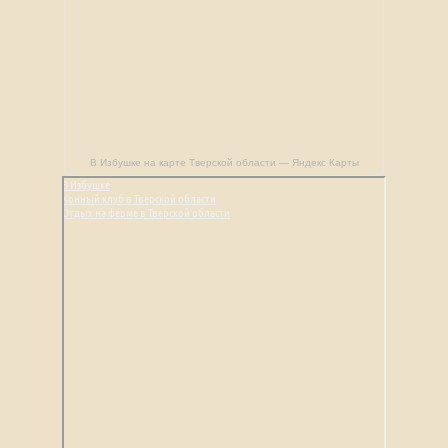
В Избушке на карте Тверской области — Яндекс Карты
В Избушке
Конный клуб в Тверской области
Отдых на ферме в Тверской области