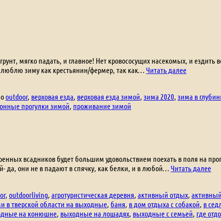
грунт, мягко падать, и главное! Нет кровососущих насекомых, и ездить 
Зима
- я люблю зиму как крестьянин/фермер, так как…
Читать далее
в
деревне
но
outdoor
,
верховая езда
,
верховая езда зимой
,
зима 2020
,
зима в глубин
онные прогулки зимой
,
проживание зимой
ренных всадников будет большим удовольствием поехать в поля на прогу
Пр
- да, они не в падают в спячку, как белки, и в любой…
Читать далее
зи
в
or
,
outdoorliving
,
агротуристическая деревня
,
активный отдых
,
активный
де
и в тверской области на выходные
,
баня
,
в дом отдыха с собакой
,
в сед
одные на конюшне
,
выходные на лошадях
,
выходные с семьей
,
где отд