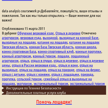
data analysis coursework p>Добавляйте, пожалуйста, ваши отзывы и
пожелания. Так как мы только открылись — Ваше мнение для нас
важно!
Опубликовано
15 марта 2011
В рубрике
Обучение верховой езде
,
Отдых в деревне
Отмечено
агротуризм
,
верховая езда
,
выходной
,
выходные на конной базе
,
выходные на лошадях
,
катание на лошадях
,
катание на лошадях
Тверская область
,
конная база Тверская область
,
конная школа
,
конно спортивная база
,
конно-спортивный клуб
,
конные прогулки
,
конный агротуризм
,
конный туризм
,
лошади
,
лошадиный
агротуризм
,
отдых
,
отдых в глуши
,
отдых в деревне
,
отдых в деревне
цены
,
отдых в России верховая езда.
,
отдых и кони
,
отдых на
выходные
,
отдых на лошадях
,
отдых на природе
,
отдых на ферме
,
отдых с детьми
,
отдых с конями
,
отдых с лошадьми
,
природа
,
прогулка
,
сельский туризм
,
семейный отдых в выходные на
лошадях
,
экотуризм
,
экстремальный туризм
,
экстримальный туризм
Инструкция по Технике Безопасности
Дополнительные платные услуги клуба
Помочь лошадям!