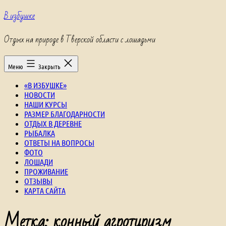
Перейти
В избушке
к
содержимому
Отдых на природе в Тверской области с лошадьми
Меню
Закрыть
«В ИЗБУШКЕ»
НОВОСТИ
НАШИ КУРСЫ
РАЗМЕР БЛАГОДАРНОСТИ
ОТДЫХ В ДЕРЕВНЕ
РЫБАЛКА
ОТВЕТЫ НА ВОПРОСЫ
ФОТО
ЛОШАДИ
ПРОЖИВАНИЕ
ОТЗЫВЫ
КАРТА САЙТА
Метка:
конный агротуризм