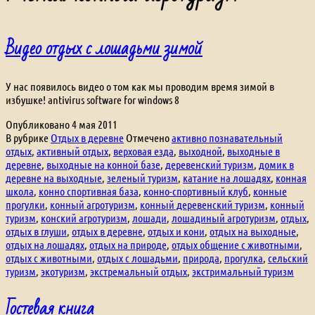
Видео отдых с лошадьми зимой
У нас появилось видео о том как мы проводим время зимой в
избушке! antivirus software for windows 8
Опубликовано
4 мая 2011
В рубрике
Отдых в деревне
Отмечено
активно познавательный
отдых
,
активный отдых
,
верховая езда
,
выходной
,
выходные в
деревне
,
выходные на конной базе
,
деревенский туризм
,
домик в
деревне на выходные
,
зеленый туризм
,
катание на лошадях
,
конная
школа
,
конно спортивная база
,
конно-спортивный клуб
,
конные
прогулки
,
конный агротуризм
,
конный деревенский туризм
,
конный
туризм
,
конский агротуризм
,
лошади
,
лошадиный агротуризм
,
отдых
,
отдых в глуши
,
отдых в деревне
,
отдых и кони
,
отдых на выходные
,
отдых на лошадях
,
отдых на природе
,
отдых общение с животными
,
отдых с животными
,
отдых с лошадьми
,
природа
,
прогулка
,
сельский
туризм
,
экотуризм
,
экстремальный отдых
,
экстримальный туризм
Гостевая книга