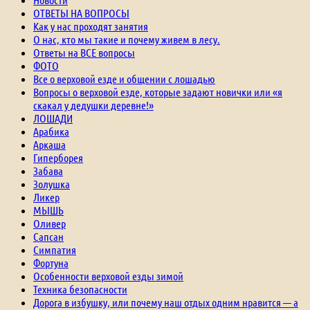
ОТВЕТЫ НА ВОПРОСЫ
Как у нас проходят занятия
О нас, кто мы такие и почему живем в лесу.
Ответы на ВСЕ вопросы
ФОТО
Все о верховой езде и общении с лошадью
Вопросы о верховой езде, которые задают новички или «я
скакал у дедушки деревне!»
ЛОШАДИ
Арабика
Аркаша
Гиперборея
Забава
Золушка
Ликер
МЫШЬ
Оливер
Сапсан
Симпатия
Фортуна
Особенности верховой езды зимой
Техника безопасности
Дорога в избушку, или почему наш отдых одним нравится — а