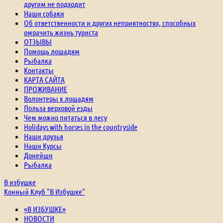
другим не подходит
Наши собаки
Об ответственности и других неприятностях, способных
омрачить жизнь туриста
ОТЗЫВЫ
Помощь лошадям
Рыбалка
Контакты
КАРТА САЙТА
ПРОЖИВАНИЕ
Волонтеры к лошадям
Польза верховой езды
Чем можно питаться в лесу
Holidays with horses in the countryside
Наши друзья
Наши Курсы
Донейшн
Рыбалка
В избушке
Конный Клуб "В Избушке"
«В ИЗБУШКЕ»
НОВОСТИ