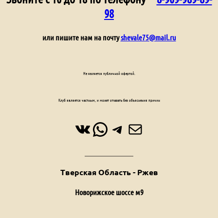
98
или пишите нам на почту
shevale75@mail.ru
Не является публичной офертой.
Клуб является частным, и может отказать без объяснения причин
ВКонтакте
WhatsApp
Telegram
Почта
Тверская Область - Ржев
Новорижское шоссе м9