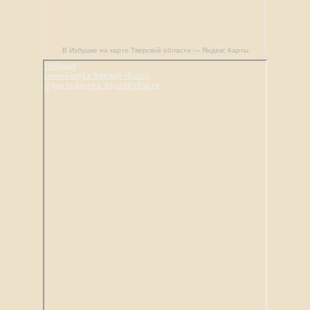
В Избушке на карте Тверской области — Яндекс Карты
В Избушке
Конный клуб в Тверской области
Отдых на ферме в Тверской области