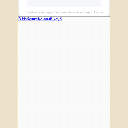
В Избушке на карте Тверской области — Яндекс Карты
В Избушке
Конный клуб в Тверской области
Отдых на ферме в Тверской области