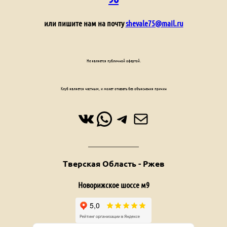
или пишите нам на почту
shevale75@mail.ru
Не является публичной офертой.
Клуб является частным, и может отказать без объяснения причин
ВКонтакте
WhatsApp
Telegram
Почта
Тверская Область - Ржев
Новорижское шоссе м9