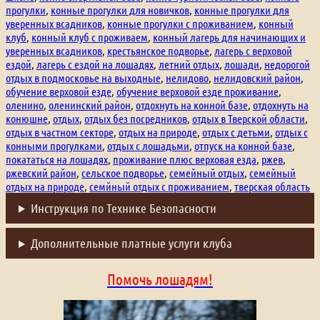
прогулки
,
конные прогулки для новичков
,
конные прогулки для
уверенных всадников
,
конные прогулки с проживанием
,
конный
клуб
,
конный клуб с проживаем
,
конный лагерь для начинающих и
уверенных всадников
,
крестьянское подворье
,
лагерь с верховой
ездой
,
лагерь с ездой на лошадях
,
летний отдых
,
лошади
,
недорогой
отдых в подмосковье на выходные
,
нелидово
,
нелидовский район
,
обучение верховой езде
,
обучение верховой езде проживание
,
оленино
,
оленинский район
,
отдохнуть на конной базе
,
отдохнуть на
конюшне
,
отдых
,
отдых без посредников
,
отдых в Тверской области
,
отдых в частном секторе
,
отдых на природе
,
отдых с детьми
,
отдых с
конными прогулками
,
отдых с лошадьми
,
отпуск на конной базе
,
покататься на лошадях
,
проживание плюс верховая езда
,
ржев
,
ржевский район
,
сельское подворье
,
семейный отдых
,
семейный
отдых на природе
,
семйный отдых с проживанием
,
тверская область
Инструкция по Технике Безопасности
Дополнительные платные услуги клуба
Помочь лошадям!