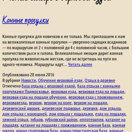
Конные прогулки
Конные прогулки для новичков и не только. Мы приглашаем к нам
на великолепные конные прогулки — уверенно сидящих всадников
— по маршрутам от 2 с половиной до 4 с половиной часов, с большим
количеством рыси и галопа. Великолепные эмоции дарит конная
прогулка по живописным местам, где не встретишь на пути ни
Конные
одного человека. Маршруты идут…
Читать далее
прогулки
Опубликовано
28 июня 2016
В рубрике
Новости
,
Обучение верховой езде
,
Отдых в деревне
Отмечено
база отдыха с верховой ездой
,
база отдыха с конными
прогулками Подмосковье
,
верховая езда
,
верховая езда на лошади
,
верховая езда на лошади обучение
,
верховая езда с проживанием
,
верховаяезда
,
верхом
,
верхом на коне
,
верхом на лошади
,
деревенский дворик
,
деревеское подворье
,
деревня
,
дом отдыха
,
дом отдыха с конюшней
,
дом отдыха с лошадьми
,
езда на лошадях
,
зимний отдых
,
зубцов
,
зубцовский район
,
иппотерапия
,
катание на
лошадях
,
катание на лошадях с проживанием
,
конная база
,
конная
школа
,
конно спортивная база
,
конно-туристическая база
,
конные