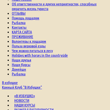
Об ответственности и других неприятностях, способных
омрачить жизнь туриста
ОТЗЫВЫ
Помощь лошадям
Рыбалка
Контакты
КАРТА САЙТА
ПРОЖИВАНИЕ
Волонтеры к лошадям
Польза верховой езды
Чем можно питаться в лесу
Holidays with horses in the countryside
Наши друзья
Наши Курсы
Донейшн
Рыбалка
В избушке
Конный Клуб "В Избушке"
«В ИЗБУШКЕ»
НОВОСТИ
НАШИ КУРСЫ
РАЗМЕР БЛАГОДАРНОСТИ