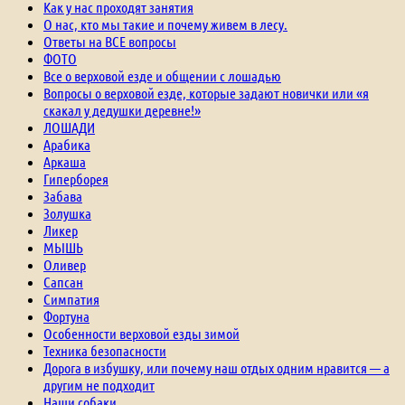
Как у нас проходят занятия
О нас, кто мы такие и почему живем в лесу.
Ответы на ВСЕ вопросы
ФОТО
Все о верховой езде и общении с лошадью
Вопросы о верховой езде, которые задают новички или «я
скакал у дедушки деревне!»
ЛОШАДИ
Арабика
Аркаша
Гиперборея
Забава
Золушка
Ликер
МЫШЬ
Оливер
Сапсан
Симпатия
Фортуна
Особенности верховой езды зимой
Техника безопасности
Дорога в избушку, или почему наш отдых одним нравится — а
другим не подходит
Наши собаки