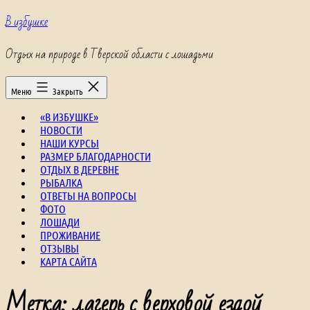
Перейти
В избушке
к
содержимому
Отдых на природе в Тверской области с лошадьми
Меню
Закрыть
«В ИЗБУШКЕ»
НОВОСТИ
НАШИ КУРСЫ
РАЗМЕР БЛАГОДАРНОСТИ
ОТДЫХ В ДЕРЕВНЕ
РЫБАЛКА
ОТВЕТЫ НА ВОПРОСЫ
ФОТО
ЛОШАДИ
ПРОЖИВАНИЕ
ОТЗЫВЫ
КАРТА САЙТА
Метка:
лагерь с верховой ездой