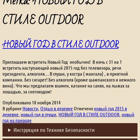
Метка:
НОВЫЙ ГОД В
СТИЛЕ OUTDOOR
НОВЫЙ ГОД В СТИЛЕ OUTDOOR
Приглашаем встретить Новый Год необычно! В ночь с 31 на 1
встретить наступающий новый 2015 год без телевизора, речи
президента, алкоголя… В глуши, у костра ( мангала) , в приятной
компании. Без сигарет! Без алкоголя (кроме шампанского и немного
вина). Что мы предлагаем взамен, катание на санях, на лыжах за
лошадью, за снегоходом!
Опубликовано
18 ноября 2014
В рубрике
Новости
,
Отдых в деревне
Отмечено
новый год 2015 в
деревне
,
новый год в глуши
,
НОВЫЙ ГОД В СТИЛЕ OUTDOOR
,
новый
год на природе
Инструкция по Технике Безопасности