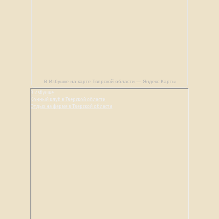
В Избушке на карте Тверской области — Яндекс Карты
В Избушке
Конный клуб в Тверской области
Отдых на ферме в Тверской области