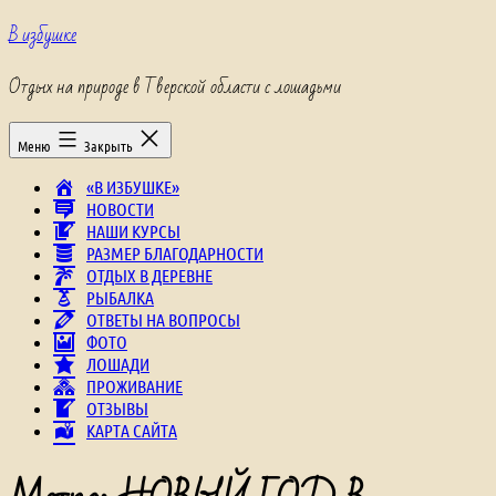
Перейти
В избушке
к
содержимому
Отдых на природе в Тверской области с лошадьми
Меню
Закрыть
«В ИЗБУШКЕ»
НОВОСТИ
НАШИ КУРСЫ
РАЗМЕР БЛАГОДАРНОСТИ
ОТДЫХ В ДЕРЕВНЕ
РЫБАЛКА
ОТВЕТЫ НА ВОПРОСЫ
ФОТО
ЛОШАДИ
ПРОЖИВАНИЕ
ОТЗЫВЫ
КАРТА САЙТА