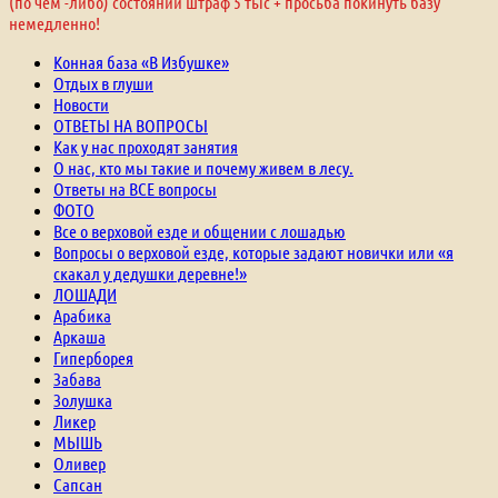
(по чем -либо) состоянии штраф 5 тыс + просьба покинуть базу
немедленно!
Конная база «В Избушке»
Отдых в глуши
Новости
ОТВЕТЫ НА ВОПРОСЫ
Как у нас проходят занятия
О нас, кто мы такие и почему живем в лесу.
Ответы на ВСЕ вопросы
ФОТО
Все о верховой езде и общении с лошадью
Вопросы о верховой езде, которые задают новички или «я
скакал у дедушки деревне!»
ЛОШАДИ
Арабика
Аркаша
Гиперборея
Забава
Золушка
Ликер
МЫШЬ
Оливер
Сапсан