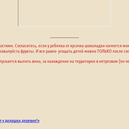
стями. Согласитесь, если у ребенка от кусочка шоколадки начнется м
, пожалуйста фрукты. И все равно- угощать детей можно ТОЛЬКО после сог
пускается выпить вина, за нахождение на территории в нетрезвом (по ч
л у дедушки деревне!»