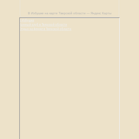
В Избушке на карте Тверской области — Яндекс Карты
В Избушке
Конный клуб в Тверской области
Отдых на ферме в Тверской области