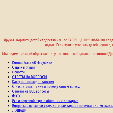
Друзья! Кормить детей сладостями у нас ЗАПРЕЩЕНО!!! любыми сладо
отдых. Если хотите угостить детей, купите
Мы ведем трезвый образ жизни, у нас зона, свободная от алкоголя! До
Конная база «В Избушке»
Отдых в глуши
Новости
ОТВЕТЫ НА ВОПРОСЫ
Как у нас проходят занятия
О нас, кто мы такие и почему живем в лесу.
Ответы на ВСЕ вопросы
ФОТО
Все о верховой езде и общении с лошадью
Вопросы о верховой езде, которые задают новички или «я скака
ЛОШАДИ