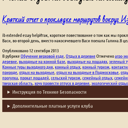
Краткий отчет о прокладке маршрутов вокруг 
ib extended essay helpИтак, короткое повествование о том как мы п
Васи, во-второй день, вместо накосячевшего Васи поехала Галина.В 
Опубликовано
12 сентября 2013
В рубрике
Обучение верховой езде
,
Отдых в деревне
Отмечено
агро-э
деревне
,
выходные на конной базе
,
выходные на лошадях
,
зеленый т
Конные туры выходного дня
,
конный отдых
,
конный туризм
,
контактн
природе
,
отдых на выходные
,
отдых на выходные в Подмосковье
,
отд
прогулка
,
прокат лошадей
,
сельский туризм
,
семейный отдых
,
семейн
тверская область
,
хочу провести отпуск в деревне
,
экологический отды
Инструкция по Технике Безопасности
Дополнительные платные услуги клуба