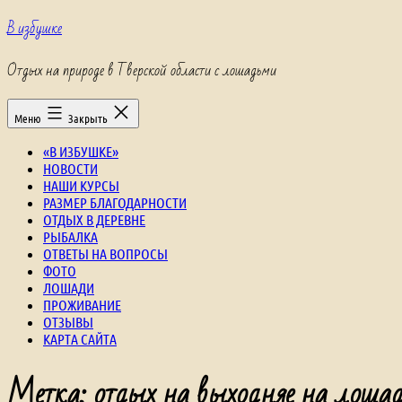
Перейти
В избушке
к
содержимому
Отдых на природе в Тверской области с лошадьми
Меню
Закрыть
«В ИЗБУШКЕ»
НОВОСТИ
НАШИ КУРСЫ
РАЗМЕР БЛАГОДАРНОСТИ
ОТДЫХ В ДЕРЕВНЕ
РЫБАЛКА
ОТВЕТЫ НА ВОПРОСЫ
ФОТО
ЛОШАДИ
ПРОЖИВАНИЕ
ОТЗЫВЫ
КАРТА САЙТА
Метка:
отдых на выходняе на лошад