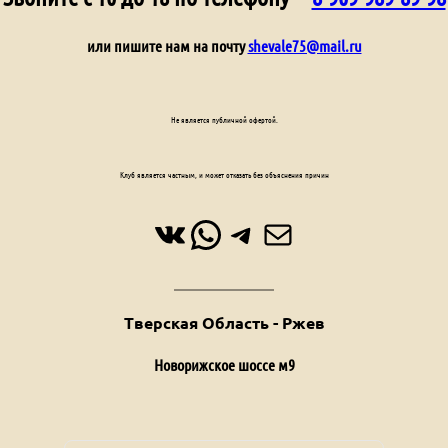
или пишите нам на почту
shevale75@mail.ru
Не является публичной офертой.
Клуб является частным, и может отказать без объяснения причин
ВКонтакте
WhatsApp
Telegram
Почта
Тверская Область - Ржев
Новорижское шоссе м9