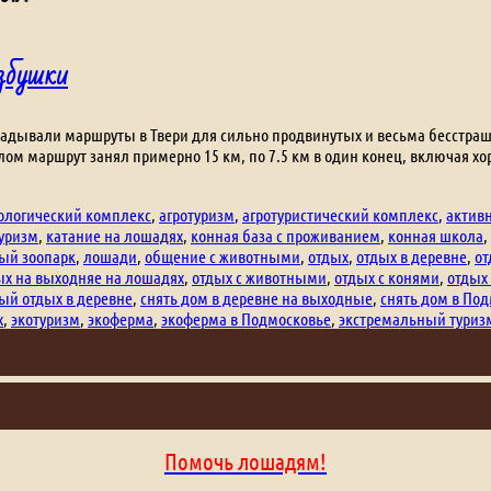
Избушки
рокладывали маршруты в Твери для сильно продвинутых и весьма бесстра
целом маршрут занял примерно 15 км, по 7.5 км в один конец, включая
кологический комплекс
,
агротуризм
,
агротуристический комплекс
,
актив
уризм
,
катание на лошадях
,
конная база с проживанием
,
конная школа
,
ый зоопарк
,
лошади
,
общение с животными
,
отдых
,
отдых в деревне
,
от
ых на выходняе на лошадях
,
отдых с животными
,
отдых с конями
,
отдых
ый отдых в деревне
,
снять дом в деревне на выходные
,
снять дом в По
х
,
экотуризм
,
экоферма
,
экоферма в Подмосковье
,
экстремальный туриз
Помочь лошадям!