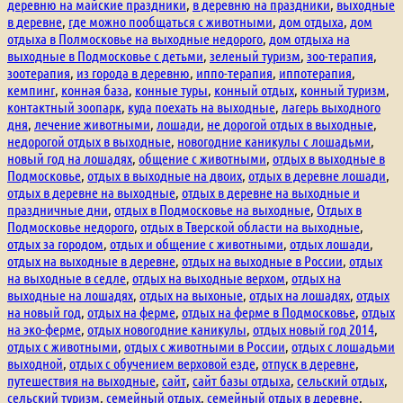
деревню на майские праздники
,
в деревню на праздники
,
выходные
в деревне
,
где можно пообщаться с животными
,
дом отдыха
,
дом
отдыха в Полмосковье на выходные недорого
,
дом отдыха на
выходные в Подмосковье с детьми
,
зеленый туризм
,
зоо-терапия
,
зоотерапия
,
из города в деревню
,
иппо-терапия
,
иппотерапия
,
кемпинг
,
конная база
,
конные туры
,
конный отдых
,
конный туризм
,
контактный зоопарк
,
куда поехать на выходные
,
лагерь выходного
дня
,
лечение животными
,
лошади
,
не дорогой отдых в выходные
,
недорогой отдых в выходные
,
новогодние каникулы с лошадьми
,
новый год на лошадях
,
общение с животными
,
отдых в выходные в
Подмосковье
,
отдых в выходные на двоих
,
отдых в деревне лошади
,
отдых в деревне на выходные
,
отдых в деревне на выходные и
праздничные дни
,
отдых в Подмосковье на выходные
,
Отдых в
Подмосковье недорого
,
отдых в Тверской области на выходные
,
отдых за городом
,
отдых и общение с животными
,
отдых лошади
,
отдых на выходные в деревне
,
отдых на выходные в России
,
отдых
на выходные в седле
,
отдых на выходные верхом
,
отдых на
выходные на лошадях
,
отдых на выхоные
,
отдых на лошадях
,
отдых
на новый год
,
отдых на ферме
,
отдых на ферме в Подмосковье
,
отдых
на эко-ферме
,
отдых новогодние каникулы
,
отдых новый год 2014
,
отдых с животными
,
отдых с животными в России
,
отдых с лошадьми
выходной
,
отдых с обучением верховой езде
,
отпуск в деревне
,
путешествия на выходные
,
сайт
,
сайт базы отдыха
,
сельский отдых
,
сельский туризм
,
семейный отдых
,
семейный отдых в деревне
,