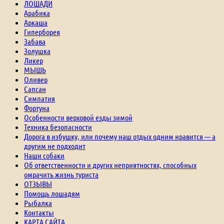
ЛОШАДИ
Арабика
Аркаша
Гиперборея
Забава
Золушка
Ликер
МЫШЬ
Оливер
Сапсан
Симпатия
Фортуна
Особенности верховой езды зимой
Техника безопасности
Дорога в избушку, или почему наш отдых одним нравится — а
другим не подходит
Наши собаки
Об ответственности и других неприятностях, способных
омрачить жизнь туриста
ОТЗЫВЫ
Помощь лошадям
Рыбалка
Контакты
КАРТА САЙТА