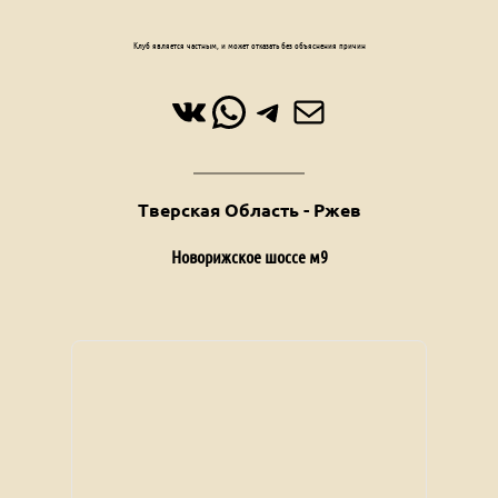
Клуб является частным, и может отказать без объяснения причин
ВКонтакте
WhatsApp
Telegram
Почта
Тверская Область - Ржев
Новорижское шоссе м9