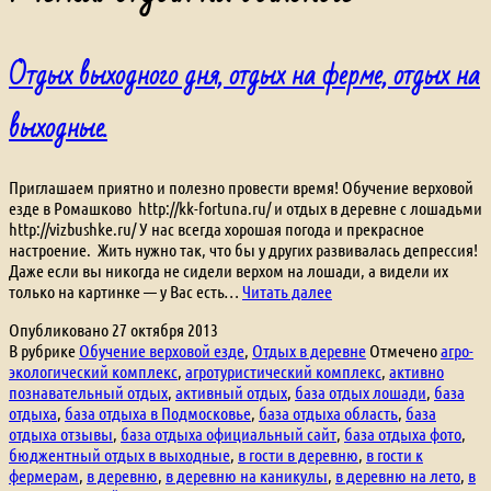
Отдых выходного дня, отдых на ферме, отдых на
выходные.
Приглашаем приятно и полезно провести время! Обучение верховой
езде в Ромашково http://kk-fortuna.ru/ и отдых в деревне с лошадьми
http://vizbushke.ru/ У нас всегда хорошая погода и прекрасное
настроение. Жить нужно так, что бы у других развивалась депрессия!
Даже если вы никогда не сидели верхом на лошади, а видели их
Отдых
только на картинке — у Вас есть…
Читать далее
выходного
Опубликовано
27 октября 2013
дня,
В рубрике
Обучение верховой езде
,
Отдых в деревне
Отмечено
агро-
отдых
экологический комплекс
,
агротуристический комплекс
,
активно
на
познавательный отдых
,
активный отдых
,
база отдых лошади
,
база
ферме,
отдыха
,
база отдыха в Подмосковье
,
база отдыха область
,
база
отдых
отдыха отзывы
,
база отдыха официальный сайт
,
база отдыха фото
,
на
бюджентный отдых в выходные
,
в гости в деревню
,
в гости к
выходные.
фермерам
,
в деревню
,
в деревню на каникулы
,
в деревню на лето
,
в