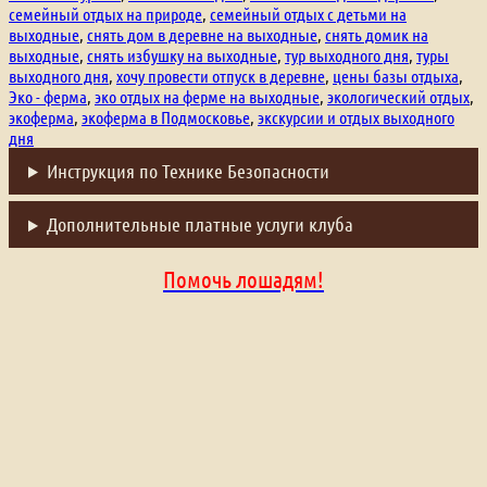
семейный отдых на природе
,
семейный отдых с детьми на
выходные
,
снять дом в деревне на выходные
,
снять домик на
выходные
,
снять избушку на выходные
,
тур выходного дня
,
туры
выходного дня
,
хочу провести отпуск в деревне
,
цены базы отдыха
,
Эко - ферма
,
эко отдых на ферме на выходные
,
экологический отдых
,
экоферма
,
экоферма в Подмосковье
,
экскурсии и отдых выходного
дня
Инструкция по Технике Безопасности
Дополнительные платные услуги клуба
Помочь лошадям!