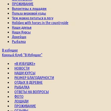
ПРОЖИВАНИЕ
Волонтеры к лошадям
Польза верховой езды
Чем можно питаться в лесу
Holidays with horses in the countryside
Наши друзья
Наши Курсы
Донейшн
Рыбалка
В избушке
Конный Клуб "В Избушке"
«В ИЗБУШКЕ»
НОВОСТИ
НАШИ КУРСЫ
РАЗМЕР БЛАГОДАРНОСТИ
ОТДЫХ В ДЕРЕВНЕ
РЫБАЛКА
ОТВЕТЫ НА ВОПРОСЫ
ФОТО
ЛОШАДИ
ПРОЖИВАНИЕ
ОТЗЫВЫ