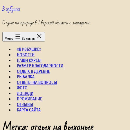
Перейти
В избушке
к
содержимому
Отдых на природе в Тверской области с лошадьми
Меню
Закрыть
«В ИЗБУШКЕ»
НОВОСТИ
НАШИ КУРСЫ
РАЗМЕР БЛАГОДАРНОСТИ
ОТДЫХ В ДЕРЕВНЕ
РЫБАЛКА
ОТВЕТЫ НА ВОПРОСЫ
ФОТО
ЛОШАДИ
ПРОЖИВАНИЕ
ОТЗЫВЫ
КАРТА САЙТА
Метка:
отдых на выхоные