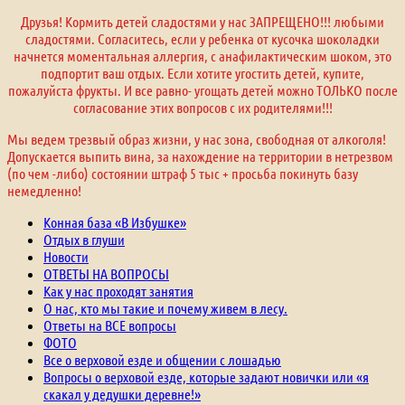
Друзья! Кормить детей сладостями у нас ЗАПРЕЩЕНО!!! любыми
сладостями. Согласитесь, если у ребенка от кусочка шоколадки
начнется моментальная аллергия, с анафилактическим шоком, это
подпортит ваш отдых. Если хотите угостить детей, купите,
пожалуйста фрукты. И все равно- угощать детей можно ТОЛЬКО после
согласование этих вопросов с их родителями!!!
Мы ведем трезвый образ жизни, у нас зона, свободная от алкоголя!
Допускается выпить вина, за нахождение на территории в нетрезвом
(по чем -либо) состоянии штраф 5 тыс + просьба покинуть базу
немедленно!
Конная база «В Избушке»
Отдых в глуши
Новости
ОТВЕТЫ НА ВОПРОСЫ
Как у нас проходят занятия
О нас, кто мы такие и почему живем в лесу.
Ответы на ВСЕ вопросы
ФОТО
Все о верховой езде и общении с лошадью
Вопросы о верховой езде, которые задают новички или «я
скакал у дедушки деревне!»