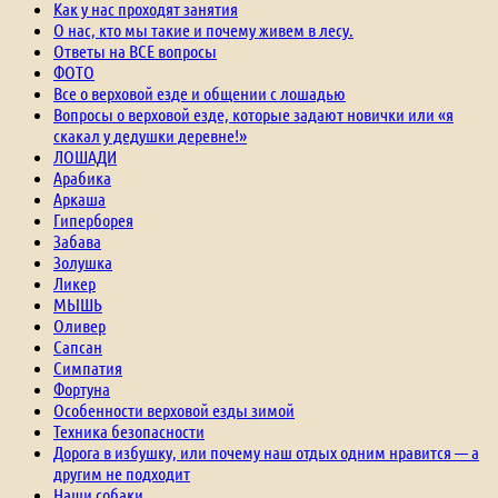
Как у нас проходят занятия
О нас, кто мы такие и почему живем в лесу.
Ответы на ВСЕ вопросы
ФОТО
Все о верховой езде и общении с лошадью
Вопросы о верховой езде, которые задают новички или «я
скакал у дедушки деревне!»
ЛОШАДИ
Арабика
Аркаша
Гиперборея
Забава
Золушка
Ликер
МЫШЬ
Оливер
Сапсан
Симпатия
Фортуна
Особенности верховой езды зимой
Техника безопасности
Дорога в избушку, или почему наш отдых одним нравится — а
другим не подходит
Наши собаки