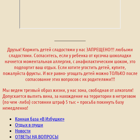
Друзья! Кормить детей сладостями у нас ЗАПРЕЩЕНО!!! любыми
сладостями. Согласитесь, если у ребенка от кусочка шоколадки
начнется моментальная аллергия, с анафилактическим шоком, это
подпортит ваш отдых. Если хотите угостить детей, купите,
пожалуйста фрукты. И все равно- угощать детей можно ТОЛЬКО после
согласование этих вопросов с их родителями!!!
Мы ведем трезвый образ жизни, у нас зона, свободная от алкоголя!
Допускается выпить вина, за нахождение на территории в нетрезвом
(по чем -либо) состоянии штраф 5 тыс + просьба покинуть базу
немедленно!
Конная база «В Избушке»
Отдых в глуши
Новости
ОТВЕТЫ НА ВОПРОСЫ