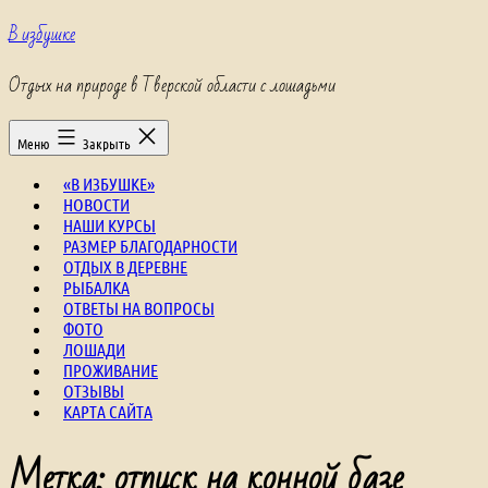
Перейти
В избушке
к
содержимому
Отдых на природе в Тверской области с лошадьми
Меню
Закрыть
«В ИЗБУШКЕ»
НОВОСТИ
НАШИ КУРСЫ
РАЗМЕР БЛАГОДАРНОСТИ
ОТДЫХ В ДЕРЕВНЕ
РЫБАЛКА
ОТВЕТЫ НА ВОПРОСЫ
ФОТО
ЛОШАДИ
ПРОЖИВАНИЕ
ОТЗЫВЫ
КАРТА САЙТА
Метка:
отпуск на конной базе