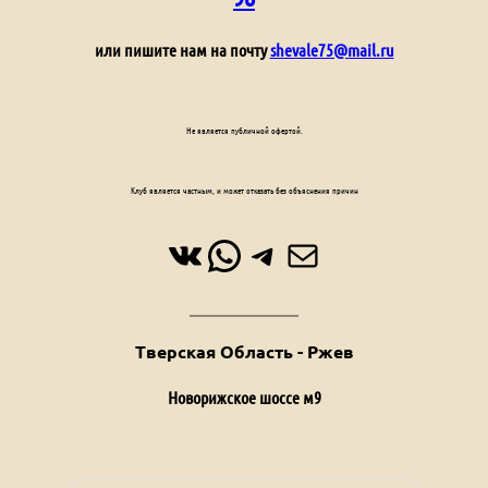
или пишите нам на почту
shevale75@mail.ru
Не является публичной офертой.
Клуб является частным, и может отказать без объяснения причин
ВКонтакте
WhatsApp
Telegram
Почта
Тверская Область - Ржев
Новорижское шоссе м9