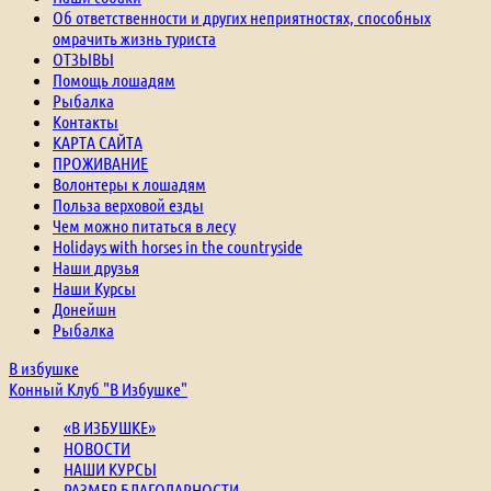
Об ответственности и других неприятностях, способных
омрачить жизнь туриста
ОТЗЫВЫ
Помощь лошадям
Рыбалка
Контакты
КАРТА САЙТА
ПРОЖИВАНИЕ
Волонтеры к лошадям
Польза верховой езды
Чем можно питаться в лесу
Holidays with horses in the countryside
Наши друзья
Наши Курсы
Донейшн
Рыбалка
В избушке
Конный Клуб "В Избушке"
«В ИЗБУШКЕ»
НОВОСТИ
НАШИ КУРСЫ
РАЗМЕР БЛАГОДАРНОСТИ