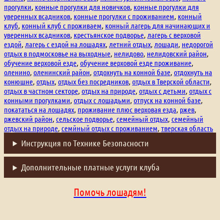
прогулки
,
конные прогулки для новичков
,
конные прогулки для
уверенных всадников
,
конные прогулки с проживанием
,
конный
клуб
,
конный клуб с проживаем
,
конный лагерь для начинающих и
уверенных всадников
,
крестьянское подворье
,
лагерь с верховой
ездой
,
лагерь с ездой на лошадях
,
летний отдых
,
лошади
,
недорогой
отдых в подмосковье на выходные
,
нелидово
,
нелидовский район
,
обучение верховой езде
,
обучение верховой езде проживание
,
оленино
,
оленинский район
,
отдохнуть на конной базе
,
отдохнуть на
конюшне
,
отдых
,
отдых без посредников
,
отдых в Тверской области
,
отдых в частном секторе
,
отдых на природе
,
отдых с детьми
,
отдых с
конными прогулками
,
отдых с лошадьми
,
отпуск на конной базе
,
покататься на лошадях
,
проживание плюс верховая езда
,
ржев
,
ржевский район
,
сельское подворье
,
семейный отдых
,
семейный
отдых на природе
,
семйный отдых с проживанием
,
тверская область
Инструкция по Технике Безопасности
Дополнительные платные услуги клуба
Помочь лошадям!