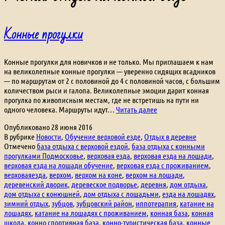
Конные прогулки
Конные прогулки для новичков и не только. Мы приглашаем к нам
на великолепные конные прогулки — уверенно сидящих всадников
— по маршрутам от 2 с половиной до 4 с половиной часов, с большим
количеством рыси и галопа. Великолепные эмоции дарит конная
прогулка по живописным местам, где не встретишь на пути ни
Конные
одного человека. Маршруты идут…
Читать далее
прогулки
Опубликовано
28 июня 2016
В рубрике
Новости
,
Обучение верховой езде
,
Отдых в деревне
Отмечено
база отдыха с верховой ездой
,
база отдыха с конными
прогулками Подмосковье
,
верховая езда
,
верховая езда на лошади
,
верховая езда на лошади обучение
,
верховая езда с проживанием
,
верховаяезда
,
верхом
,
верхом на коне
,
верхом на лошади
,
деревенский дворик
,
деревеское подворье
,
деревня
,
дом отдыха
,
дом отдыха с конюшней
,
дом отдыха с лошадьми
,
езда на лошадях
,
зимний отдых
,
зубцов
,
зубцовский район
,
иппотерапия
,
катание на
лошадях
,
катание на лошадях с проживанием
,
конная база
,
конная
школа
,
конно спортивная база
,
конно-туристическая база
,
конные