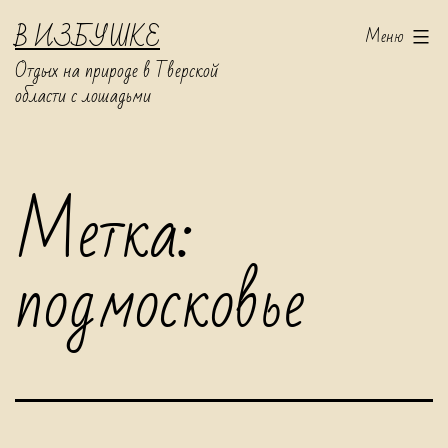
Перейти
В ИЗБУШКЕ
Меню
к
Отдых на природе в Тверской
содержимому
области с лошадьми
Метка:
подмосковье