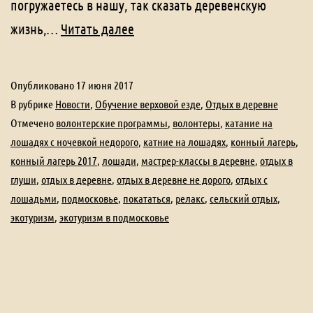
погружаетесь в нашу, так сказать деревенскую
Отдых
жизнь,…
Читать далее
с
трудотерапией!
Опубликовано
17 июня 2017
мастер-
В рубрике
Новости
,
Обучение верховой езде
,
Отдых в деревне
классы
Отмечено
волонтерские программы
,
волонтеры
,
катание на
лошадях с ночевкой недорого
,
катние на лошадях
,
конный лагерь
,
конный лагерь 2017
,
лошади
,
мастрер-классы в деревне
,
отдых в
глуши
,
отдых в деревне
,
отдых в деревне не дорого
,
отдых с
лошадьми
,
подмосковье
,
покататься
,
релакс
,
сельский отдых
,
экотуризм
,
экотуризм в подмосковье