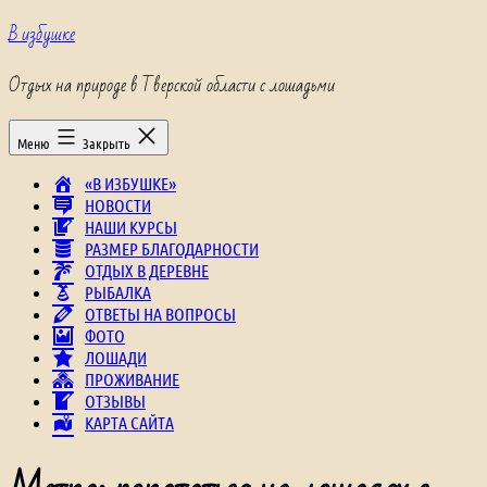
Перейти
В избушке
к
содержимому
Отдых на природе в Тверской области с лошадьми
Меню
Закрыть
«В ИЗБУШКЕ»
НОВОСТИ
НАШИ КУРСЫ
РАЗМЕР БЛАГОДАРНОСТИ
ОТДЫХ В ДЕРЕВНЕ
РЫБАЛКА
ОТВЕТЫ НА ВОПРОСЫ
ФОТО
ЛОШАДИ
ПРОЖИВАНИЕ
ОТЗЫВЫ
КАРТА САЙТА