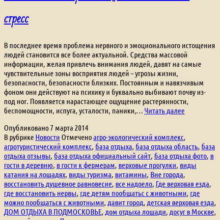
стресс
В последнее время проблема нервного и эмоционального истощения
людей становится все более актуальной. Средства массовой
информации, желая привлечь внимания людей, давят на самые
чувствительные зоны восприятия людей – угрозы жизни,
безопасности, безопасности близких. Постоянным и навязчивым
фоном они действуют на психику и буквально выбивают почву из-
под ног. Появляется нарастающее ощущение растерянности,
Расслабле
беспомощности, испуга, усталости, паники,…
Читать далее
и
Опубликовано
7 марта 2014
релаксация
В рубрике
Новости
Отмечено
агро-экологический комплекс
,
или
агротуристический комплекс
,
база отдыха
,
база отдыха область
,
база
как
отдыха отзывы
,
база отдыха официальный сайт
,
база отдыха фото
,
в
снять
гости в деревню
,
в гости к фермерам
,
верховые прогулки
,
виды
стресс
катания на лошадях
,
виды туризма
,
витамины
,
Вне города
,
восстановить душевное равновесие
,
все надоело
,
Где верховая езда
,
где восстановить нервы
,
где детям пообщатьс с животными
,
где
можно пообщаться с животными
,
давит город
,
детская верховая езда
,
ДОМ ОТДЫХА В ПОДМОСКОВЬЕ
,
дом отдыха лошади
,
досуг в Москве
,