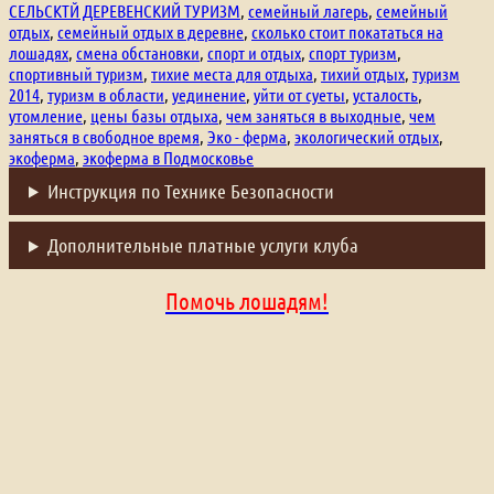
СЕЛЬСКТЙ ДЕРЕВЕНСКИЙ ТУРИЗМ
,
семейный лагерь
,
семейный
отдых
,
семейный отдых в деревне
,
сколько стоит покататься на
лошадях
,
смена обстановки
,
спорт и отдых
,
спорт туризм
,
спортивный туризм
,
тихие места для отдыха
,
тихий отдых
,
туризм
2014
,
туризм в области
,
уединение
,
уйти от суеты
,
усталость
,
утомление
,
цены базы отдыха
,
чем заняться в выходные
,
чем
заняться в свободное время
,
Эко - ферма
,
экологический отдых
,
экоферма
,
экоферма в Подмосковье
Инструкция по Технике Безопасности
Дополнительные платные услуги клуба
Помочь лошадям!