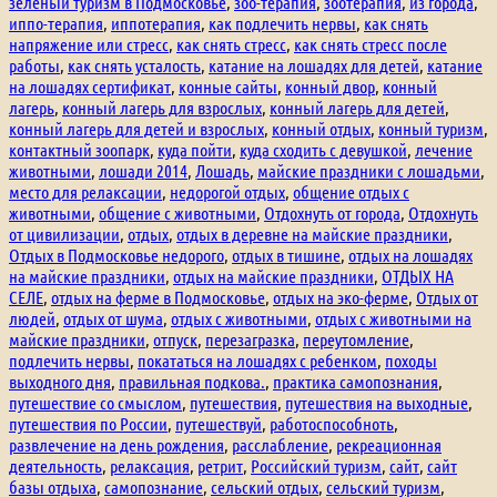
зеленый туризм в Подмосковье
,
зоо-терапия
,
зоотерапия
,
из города
,
иппо-терапия
,
иппотерапия
,
как подлечить нервы
,
как снять
напряжение или стресс
,
как снять стресс
,
как снять стресс после
работы
,
как снять усталость
,
катание на лошадях для детей
,
катание
на лошадях сертификат
,
конные сайты
,
конный двор
,
конный
лагерь
,
конный лагерь для взрослых
,
конный лагерь для детей
,
конный лагерь для детей и взрослых
,
конный отдых
,
конный туризм
,
контактный зоопарк
,
куда пойти
,
куда сходить с девушкой
,
лечение
животными
,
лошади 2014
,
Лошадь
,
майские праздники с лошадьми
,
место для релаксации
,
недорогой отдых
,
общение отдых с
животными
,
общение с животными
,
Отдохнуть от города
,
Отдохнуть
от цивилизации
,
отдых
,
отдых в деревне на майские праздники
,
Отдых в Подмосковье недорого
,
отдых в тишине
,
отдых на лошадях
на майские праздники
,
отдых на майские праздники
,
ОТДЫХ НА
СЕЛЕ
,
отдых на ферме в Подмосковье
,
отдых на эко-ферме
,
Отдых от
людей
,
отдых от шума
,
отдых с животными
,
отдых с животными на
майские праздники
,
отпуск
,
перезагразка
,
переутомление
,
подлечить нервы
,
покататься на лошадях с ребенком
,
походы
выходного дня
,
правильная подкова.
,
практика самопознания
,
путешествие со смыслом
,
путешествия
,
путешествия на выходные
,
путешествия по России
,
путешествуй
,
работоспособноть
,
развлечение на день рождения
,
расслабление
,
рекреационная
деятельность
,
релаксация
,
ретрит
,
Российский туризм
,
сайт
,
сайт
базы отдыха
,
самопознание
,
сельский отдых
,
сельский туризм
,