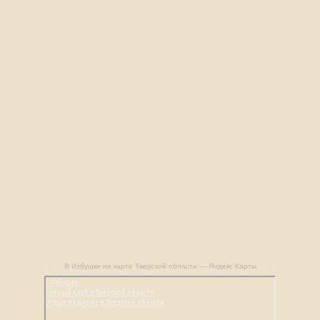
В Избушке на карте Тверской области — Яндекс Карты
В Избушке
Конный клуб в Тверской области
Отдых на ферме в Тверской области