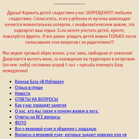
Друзья! Кормить детей сладостями у нас ЗАПРЕЩЕНО!!! любыми
сладостями. Согласитесь, если у ребенка от кусочка шоколадки
начнется моментальная аллергия, с анафилактическим шоком, это
подпортит ваш отдых. Если хотите угостить детей, купите,
пожалуйста фрукты. И все равно- угощать детей можно ТОЛЬКО после
согласование этих вопросов с их родителями!!!
Мы ведем трезвый образ жизни, у нас зона, свободная от алкоголя!
Допускается выпить вина, за нахождение на территории в нетрезвом
(по чем -либо) состоянии штраф 5 тыс + просьба покинуть базу
немедленно!
Конная база «В Избушке»
Отдых в глуши
Новости
ОТВЕТЫ НА ВОПРОСЫ
Как у нас проходят занятия
О нас, кто мы такие и почему живем в лесу.
Ответы на ВСЕ вопросы
ФОТО
Все о верховой езде и общении с лошадью
Вопросы о верховой езде, которые задают новички или «я