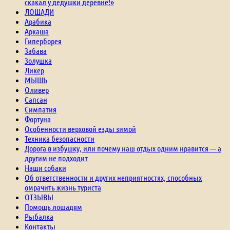
скакал у дедушки деревне!»
ЛОШАДИ
Арабика
Аркаша
Гиперборея
Забава
Золушка
Ликер
МЫШЬ
Оливер
Сапсан
Симпатия
Фортуна
Особенности верховой езды зимой
Техника безопасности
Дорога в избушку, или почему наш отдых одним нравится — а
другим не подходит
Наши собаки
Об ответственности и других неприятностях, способных
омрачить жизнь туриста
ОТЗЫВЫ
Помощь лошадям
Рыбалка
Контакты