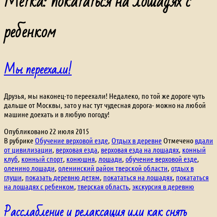
Метка:
покататься на лошадях с
ребенком
Мы переехали!
Друзья, мы наконец-то переехали! Недалеко, по той же дороге чуть
дальше от Москвы, зато у нас тут чудесная дорога- можно на любой
машине доехать и в любую погоду!
Опубликовано
22 июля 2015
В рубрике
Обучение верховой езде
,
Отдых в деревне
Отмечено
вдали
от цивилизации
,
верховая езда
,
верховая езда на лошадях
,
конный
клуб
,
конный спорт
,
конюшня
,
лошади
,
обучение верховой езде
,
оленино лошади
,
оленинский район тверской области
,
отдых в
глуши
,
показать деревню детям
,
покататься на лошадях
,
покататься
на лошадях с ребенком
,
тверская область
,
экскурсия в деревню
Расслабление и релаксация или как снять