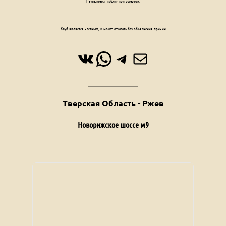
Клуб является частным, и может отказать без объяснения причин
ВКонтакте
WhatsApp
Telegram
Почта
Тверская Область - Ржев
Новорижское шоссе м9