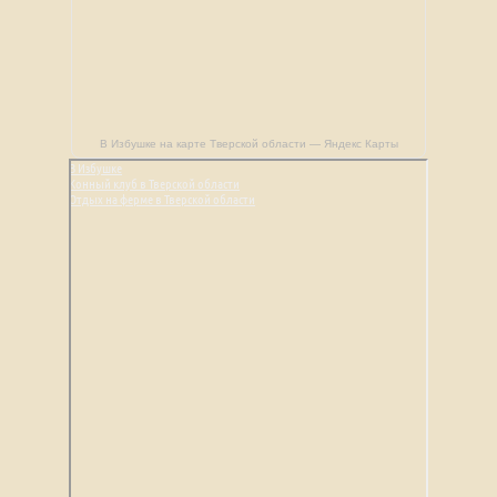
В Избушке на карте Тверской области — Яндекс Карты
В Избушке
Конный клуб в Тверской области
Отдых на ферме в Тверской области