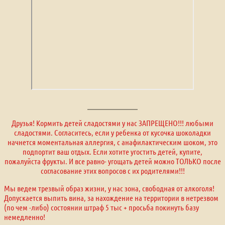
Друзья! Кормить детей сладостями у нас ЗАПРЕЩЕНО!!! любыми
сладостями. Согласитесь, если у ребенка от кусочка шоколадки
начнется моментальная аллергия, с анафилактическим шоком, это
подпортит ваш отдых. Если хотите угостить детей, купите,
пожалуйста фрукты. И все равно- угощать детей можно ТОЛЬКО после
согласование этих вопросов с их родителями!!!
Мы ведем трезвый образ жизни, у нас зона, свободная от алкоголя!
Допускается выпить вина, за нахождение на территории в нетрезвом
(по чем -либо) состоянии штраф 5 тыс + просьба покинуть базу
немедленно!