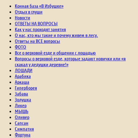
Конная база «В Избушке»
Отдых в глуши
Новости
ОТВЕТЫ НА ВОПРОСЫ
Как у нас проходят занятия
О нас, кто мы такие и почему живем в лесу.
Ответы на ВСЕ вопросы
ФОТО
Все о верховой езде и общении с лошадью
Вопросы о верховой езде, которые задают новички или «я
скакал у дедушки деревне!»
ЛОШАДИ
Арабика
Аркаша
Гиперборея
Забава
Золушка
Ликер
МЫШЬ
Оливер
Сапсан
Симпатия
Фортуна