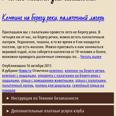
Кемпинг на берегу реки, палаточный лагерь
Приглашаем вас с палатками провести лето не берегу реки. В
четырех км от нас, на берегу речки, можно встать паплаточным
лагерем. Уединение, тишина, в то же время в 4 км находится
поселок, где есть магазин. Можно приезжать к нам заниматься
верховой ездой, если соберется коллектив от 10 человек и более,
Кемпинг
возможно проводить различные семинары по…
Читать далее
на
Опубликовано
16 октября 2015
берегу
В рубрике
Новости
Отмечено
кемпинг
,
кемпинг на берегу речки
,
реки,
кемпинг с лошадьми
,
отдохнуть с палатками на берегу реки с
палаточ
лошадьми
,
отдых с домашними животными
,
отдых с палатками
,
лагерь
палаточный лагерь
,
поляна для шашлыка
,
семейный отдых на
природе
Инструкция по Технике Безопасности
Дополнительные платные услуги клуба