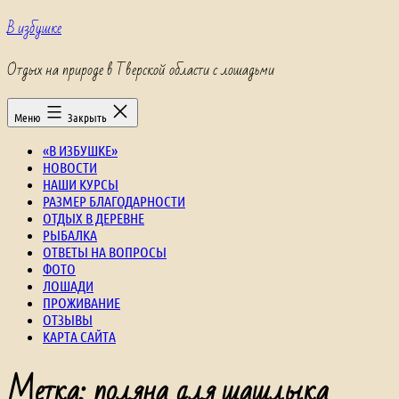
Перейти
В избушке
к
содержимому
Отдых на природе в Тверской области с лошадьми
Меню
Закрыть
«В ИЗБУШКЕ»
НОВОСТИ
НАШИ КУРСЫ
РАЗМЕР БЛАГОДАРНОСТИ
ОТДЫХ В ДЕРЕВНЕ
РЫБАЛКА
ОТВЕТЫ НА ВОПРОСЫ
ФОТО
ЛОШАДИ
ПРОЖИВАНИЕ
ОТЗЫВЫ
КАРТА САЙТА
Метка:
поляна для шашлыка