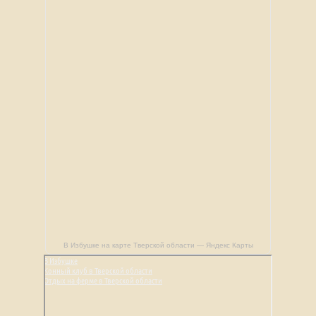
В Избушке на карте Тверской области — Яндекс Карты
В Избушке
Конный клуб в Тверской области
Отдых на ферме в Тверской области