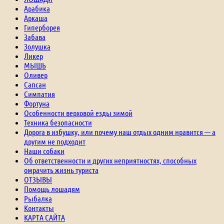
Арабика
Аркаша
Гиперборея
Забава
Золушка
Ликер
МЫШЬ
Оливер
Сапсан
Симпатия
Фортуна
Особенности верховой езды зимой
Техника безопасности
Дорога в избушку, или почему наш отдых одним нравится — а
другим не подходит
Наши собаки
Об ответственности и других неприятностях, способных
омрачить жизнь туриста
ОТЗЫВЫ
Помощь лошадям
Рыбалка
Контакты
КАРТА САЙТА