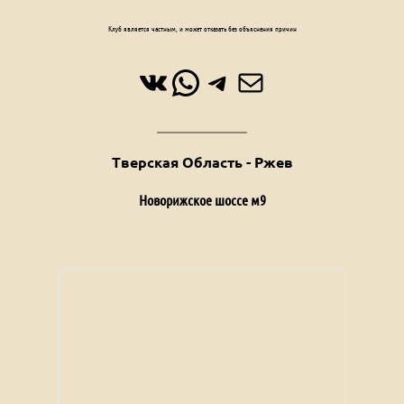
Клуб является частным, и может отказать без объяснения причин
ВКонтакте
WhatsApp
Telegram
Почта
Тверская Область - Ржев
Новорижское шоссе м9