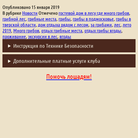
места
Опубликовано
15 января 2019
2019
В рубрике
Новости
Отмечено
гостевой дом в лесу где много грибов
,
грибной лес
,
грибные места
,
грибы
,
грибы в подмосковье
,
грибы в
тверской области
,
дом отдыха рядом с лесом
,
за грибами
,
лес
,
лето
2019
,
Много грибов
,
отдых грибные места
,
отдых грибы ягоды
,
проживание
,
экскурсии в лес
,
ягоды
Инструкция по Технике Безопасности
Дополнительные платные услуги клуба
Помочь лошадям!