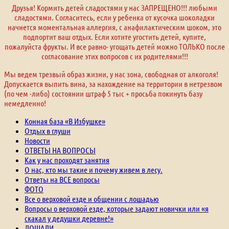
Друзья! Кормить детей сладостями у нас ЗАПРЕЩЕНО!!! любыми
сладостями. Согласитесь, если у ребенка от кусочка шоколадки
начнется моментальная аллергия, с анафилактическим шоком, это
подпортит ваш отдых. Если хотите угостить детей, купите,
пожалуйста фрукты. И все равно- угощать детей можно ТОЛЬКО после
согласование этих вопросов с их родителями!!!
Мы ведем трезвый образ жизни, у нас зона, свободная от алкоголя!
Допускается выпить вина, за нахождение на территории в нетрезвом
(по чем -либо) состоянии штраф 5 тыс + просьба покинуть базу
немедленно!
Конная база «В Избушке»
Отдых в глуши
Новости
ОТВЕТЫ НА ВОПРОСЫ
Как у нас проходят занятия
О нас, кто мы такие и почему живем в лесу.
Ответы на ВСЕ вопросы
ФОТО
Все о верховой езде и общении с лошадью
Вопросы о верховой езде, которые задают новички или «я
скакал у дедушки деревне!»
ЛОШАДИ