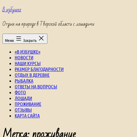
Перейти
В избушке
к
содержимому
Отдых на природе в Тверской области с лошадьми
Меню
Закрыть
«В ИЗБУШКЕ»
НОВОСТИ
НАШИ КУРСЫ
РАЗМЕР БЛАГОДАРНОСТИ
ОТДЫХ В ДЕРЕВНЕ
РЫБАЛКА
ОТВЕТЫ НА ВОПРОСЫ
ФОТО
ЛОШАДИ
ПРОЖИВАНИЕ
ОТЗЫВЫ
КАРТА САЙТА
Метка:
проживание