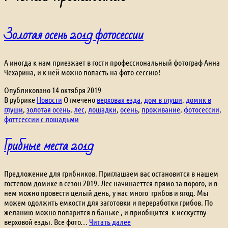
Золотая осень 2019 фотосессии
А иногда к нам приезжает в гости профессиональный фотограф Анна
Чехарина, и к ней можно попасть на фото-сессию!
Опубликовано
14 октября 2019
В рубрике
Новости
Отмечено
верховая езда
,
дом в глуши
,
домик в
глуши
,
золотая осень
,
лес
,
лошадки
,
осень
,
проживание
,
фотосессии
,
фоттсессии с лошадьми
Грибные места 2019
Предложение для грибников. Приглашаем вас остановится в нашем
гостевом домике в сезон 2019. Лес начинаеттся прямо за порого, и в
нем можно провести целый день, у нас много грибов и ягод. Мы
можем одолжить емкости для заготовки и переработки грибов. По
желанию можно попарится в баньке , и приобщится к исскуству
Грибные
верховой езды. Все фото…
Читать далее