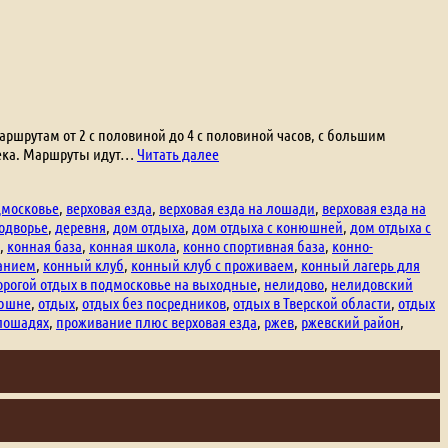
шрутам от 2 с половиной до 4 с половиной часов, с большим
Конные
овека. Маршруты идут…
Читать далее
прогулки
дмосковье
,
верховая езда
,
верховая езда на лошади
,
верховая езда на
одворье
,
деревня
,
дом отдыха
,
дом отдыха с конюшней
,
дом отдыха с
,
конная база
,
конная школа
,
конно спортивная база
,
конно-
ванием
,
конный клуб
,
конный клуб с проживаем
,
конный лагерь для
орогой отдых в подмосковье на выходные
,
нелидово
,
нелидовский
нюшне
,
отдых
,
отдых без посредников
,
отдых в Тверской области
,
отдых
 лошадях
,
проживание плюс верховая езда
,
ржев
,
ржевский район
,