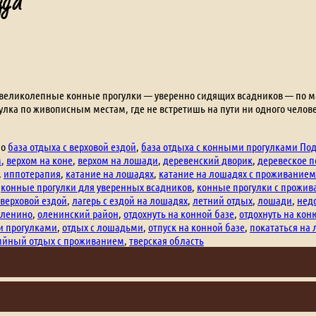
зда
 великолепные конные прогулки — уверенно сидящих всадников — по мар
улка по живописным местам, где не встретишь на пути ни одного чел
но
база отдыха с верховой ездой
,
база отдыха с конными прогулками По
м
,
верхом на коне
,
верхом на лошади
,
деревенский дворик
,
деревеское п
,
иппотерапия
,
катание на лошадях
,
катание на лошадях с проживанием
,
конные прогулки для уверенных всадников
,
конные прогулки с прожи
 верховой ездой
,
лагерь с ездой на лошадях
,
летний отдых
,
лошади
,
нед
оленино
,
оленинский район
,
отдохнуть на конной базе
,
отдохнуть на ко
и прогулками
,
отдых с лошадьми
,
отпуск на конной базе
,
покататься на
мйный отдых с проживанием
,
тверская область