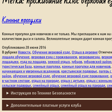
Метка:
проживание плюс верховая е
Конные прогулки
Конные прогулки для новичков и не только. Мы приглашаем к нам на
количеством рыси и галопа. Великолепные эмоции дарит конная прог
Опубликовано
28 июня 2016
В рубрике
Новости
,
Обучение верховой езде
,
Отдых в деревне
Отмече
лошади обучение
,
верховая езда с проживанием
,
верховаяезда
,
верхо
лошадьми
,
езда на лошадях
,
зимний отдых
,
зубцов
,
зубцовский район
туристическая база
,
конные прогулки
,
конные прогулки для новичков
начинающих и уверенных всадников
,
крестьянское подворье
,
лагерь с
район
,
обучение верховой езде
,
обучение верховой езде проживание
,
в частном секторе
,
отдых на природе
,
отдых с детьми
,
отдых с конным
сельское подворье
,
семейный отдых
,
семейный отдых на природе
,
се
Инструкция по Технике Безопасности
Дополнительные платные услуги клуба