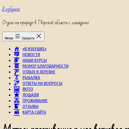
Перейти
В избушке
к
содержимому
Отдых на природе в Тверской области с лошадьми
Меню
Закрыть
«В ИЗБУШКЕ»
НОВОСТИ
НАШИ КУРСЫ
РАЗМЕР БЛАГОДАРНОСТИ
ОТДЫХ В ДЕРЕВНЕ
РЫБАЛКА
ОТВЕТЫ НА ВОПРОСЫ
ФОТО
ЛОШАДИ
ПРОЖИВАНИЕ
ОТЗЫВЫ
КАРТА САЙТА