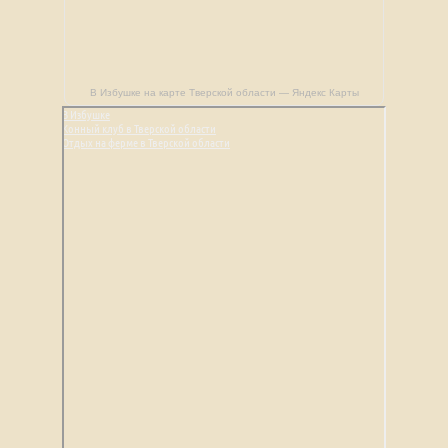
В Избушке на карте Тверской области — Яндекс Карты
В Избушке
Конный клуб в Тверской области
Отдых на ферме в Тверской области