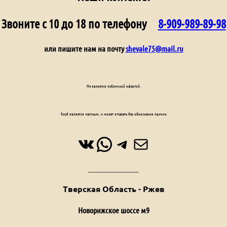
Звоните с 10 до 18 по телефону
8-909-989-89-98
или пишите нам на почту
shevale75@mail.ru
Не является публичной офертой.
Клуб является частным, и может отказать без объяснения причин
ВКонтакте
WhatsApp
Telegram
Почта
Тверская Область - Ржев
Новорижское шоссе м9