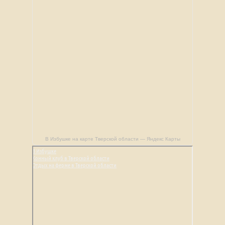
В Избушке на карте Тверской области — Яндекс Карты
В Избушке
Конный клуб в Тверской области
Отдых на ферме в Тверской области