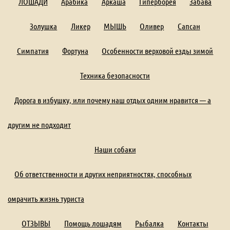
ЛОШАДИ
Арабика
Аркаша
Гиперборея
Забава
Золушка
Ликер
МЫШЬ
Оливер
Сапсан
Симпатия
Фортуна
Особенности верховой езды зимой
Техника безопасности
Дорога в избушку, или почему наш отдых одним нравится — а
другим не подходит
Наши собаки
Об ответственности и других неприятностях, способных
омрачить жизнь туриста
ОТЗЫВЫ
Помощь лошадям
Рыбалка
Контакты