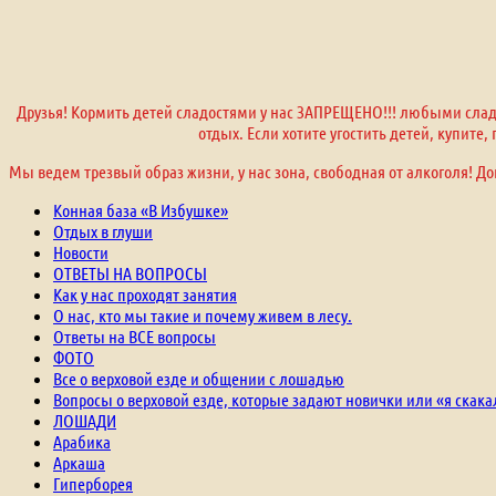
Друзья! Кормить детей сладостями у нас ЗАПРЕЩЕНО!!! любыми сладо
отдых. Если хотите угостить детей, купите
Мы ведем трезвый образ жизни, у нас зона, свободная от алкоголя! До
Конная база «В Избушке»
Отдых в глуши
Новости
ОТВЕТЫ НА ВОПРОСЫ
Как у нас проходят занятия
О нас, кто мы такие и почему живем в лесу.
Ответы на ВСЕ вопросы
ФОТО
Все о верховой езде и общении с лошадью
Вопросы о верховой езде, которые задают новички или «я скака
ЛОШАДИ
Арабика
Аркаша
Гиперборея