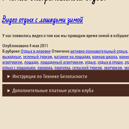
Видео отдых с лошадьми зимой
У нас появилось видео о том как мы проводим время зимой в избушке! a
Опубликовано
4 мая 2011
В рубрике
Отдых в деревне
Отмечено
активно познавательный отдых
выходные
,
зеленый туризм
,
катание на лошадях
,
конная школа
,
конно
агротуризм
,
лошади
,
лошадиный агротуризм
,
отдых
,
отдых в глуши
,
от
отдых с лошадьми
,
природа
,
прогулка
,
сельский туризм
,
экотуризм
,
эк
Инструкция по Технике Безопасности
Дополнительные платные услуги клуба