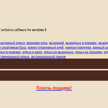
ntivirus software for windows 8
,
активный отдых
,
верховая езда
,
выходной
,
выходные в деревне
,
выход
 спортивная база
,
конно-спортивный клуб
,
конные прогулки
,
конный а
дых в деревне
,
отдых и кони
,
отдых на выходные
,
отдых на лошадях
,
от
стремальный отдых
,
экстримальный туризм
Помочь лошадям!