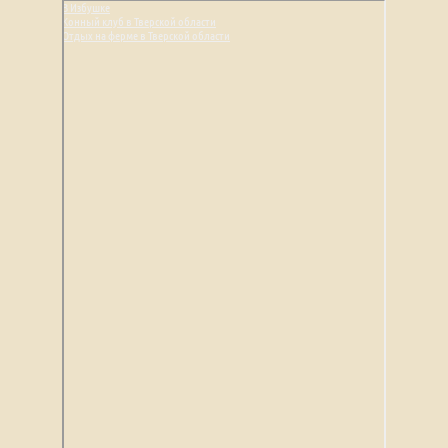
В Избушке
Конный клуб в Тверской области
Отдых на ферме в Тверской области