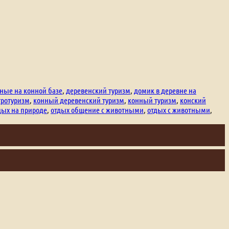
ные на конной базе
,
деревенский туризм
,
домик в деревне на
гротуризм
,
конный деревенский туризм
,
конный туризм
,
конский
дых на природе
,
отдых общение с животными
,
отдых с животными
,