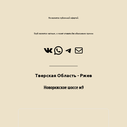
Не является публичной офертой.
Клуб является частным, и может отказать без объяснения причин
ВКонтакте
WhatsApp
Telegram
Почта
Тверская Область - Ржев
Новорижское шоссе м9