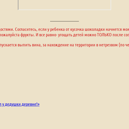
стями. Согласитесь, если у ребенка от кусочка шоколадки начнется м
, пожалуйста фрукты. И все равно- угощать детей можно ТОЛЬКО после сог
пускается выпить вина, за нахождение на территории в нетрезвом (по ч
л у дедушки деревне!»