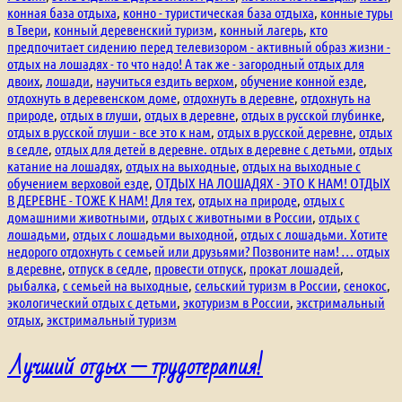
конная база отдыха
,
конно - туристическая база отдыха
,
конные туры
в Твери
,
конный деревенский туризм
,
конный лагерь
,
кто
предпочитает сидению перед телевизором - активный образ жизни -
отдых на лошадях - то что надо! А так же - загородный отдых для
двоих
,
лошади
,
научиться ездить верхом
,
обучение конной езде
,
отдохнуть в деревенском доме
,
отдохнуть в деревне
,
отдохнуть на
природе
,
отдых в глуши
,
отдых в деревне
,
отдых в русской глубинке
,
отдых в русской глуши - все это к нам
,
отдых в русской деревне
,
отдых
в седле
,
отдых для детей в деревне. отдых в деревне с детьми
,
отдых
катание на лошадях
,
отдых на выходные
,
отдых на выходные с
обучением верховой езде
,
ОТДЫХ НА ЛОШАДЯХ - ЭТО К НАМ! ОТДЫХ
В ДЕРЕВНЕ - ТОЖЕ К НАМ! Для тех
,
отдых на природе
,
отдых с
домашними животными
,
отдых с животными в России
,
отдых с
лошадьми
,
отдых с лошадьми выходной
,
отдых с лошадьми. Хотите
недорого отдохнуть с семьей или друзьями? Позвоните нам! … отдых
в деревне
,
отпуск в седле
,
провести отпуск
,
прокат лошадей
,
рыбалка
,
с семьей на выходные
,
сельский туризм в России
,
сенокос
,
экологический отдых с детьми
,
экотуризм в России
,
экстримальный
отдых
,
экстримальный туризм
Лучший отдых — трудотерапия!