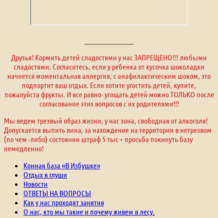
Друзья! Кормить детей сладостями у нас ЗАПРЕЩЕНО!!! любыми
сладостями. Согласитесь, если у ребенка от кусочка шоколадки
начнется моментальная аллергия, с анафилактическим шоком, это
подпортит ваш отдых. Если хотите угостить детей, купите,
пожалуйста фрукты. И все равно- угощать детей можно ТОЛЬКО после
согласование этих вопросов с их родителями!!!
Мы ведем трезвый образ жизни, у нас зона, свободная от алкоголя!
Допускается выпить вина, за нахождение на территории в нетрезвом
(по чем -либо) состоянии штраф 5 тыс + просьба покинуть базу
немедленно!
Конная база «В Избушке»
Отдых в глуши
Новости
ОТВЕТЫ НА ВОПРОСЫ
Как у нас проходят занятия
О нас, кто мы такие и почему живем в лесу.