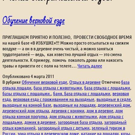
Обучение верховой езде
ПРИГЛАШАЕМ ПРИЯТНО И ПОЛЕЗНО, ПРОВЕСТИ СВОБОДНОЕ ВРЕМЯ
на нашей базе «В ИЗБУШКЕ»!!! Можно просто отсыпаться на свежем
воздухе — а он в в деревне очень чистый, а можно заняться
трудотерапией — ведь, как известно лучший отдых — это смена
деятельности. К примеру, помочь поколоть дрова или накосить
Обучение
травы и привезти ее с поля на телеге.…
Читать далее
верховой
Опубликовано
4 марта 2011
езде
В рубрике
Обучение верховой езде
,
Отдых в деревне
Отмечено
база
отдыха лошади
,
база отдыха с животными
,
база отдыха с лошадьми
,
базы отдыха с лошадьми.
,
баня. База отдыха с лошадьми
,
верховая
езда
,
верховая езда с проживанием на выходные
,
выходные в седле
,
выходные на конной базе
,
выходные на лошадях
,
деревенский дом
,
деревенский дом отдыха
,
деревня с конями
,
дом в деревне
,
дом
отдыха конная прогулка
,
дом отдыха с животными
,
дом отдыха с
лошадьми
,
домик в деревне
,
загородная база отдыха
,
загородный
отдых компанией
,
загородный отдых с детьми
,
зеленый туризм в
России
,
зона отдыха в деревенском доме
,
катание на лошадях
,
козы
,