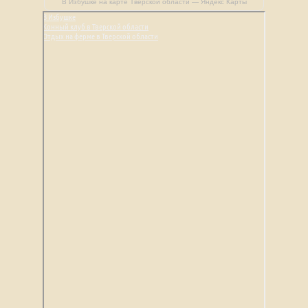
В Избушке на карте Тверской области — Яндекс Карты
В Избушке
Конный клуб в Тверской области
Отдых на ферме в Тверской области