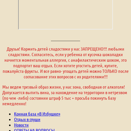
Друзья! Кормить детей сладостями у нас ЗАПРЕЩЕНО!!! любыми
сладостями. Согласитесь, если у ребенка от кусочка шоколадки
начнется моментальная аллергия, с анафилактическим шоком, это
подпортит ваш отдых. Если хотите угостить детей, купите,
пожалуйста фрукты. И все равно- угощать детей можно ТОЛЬКО после
согласование этих вопросов с их родителями!!!
Мы ведем трезвый образ жизни, у нас зона, свободная от алкоголя!
Допускается выпить вина, за нахождение на территории в нетрезвом
(по чем -либо) состоянии штраф 5 тыс + просьба покинуть базу
немедленно!
Конная база «В Избушке»
Отдых в глуши
Новости
ОТВЕТЫ НА ВОПРОСЫ