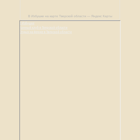
В Избушке на карте Тверской области — Яндекс Карты
В Избушке
Конный клуб в Тверской области
Отдых на ферме в Тверской области