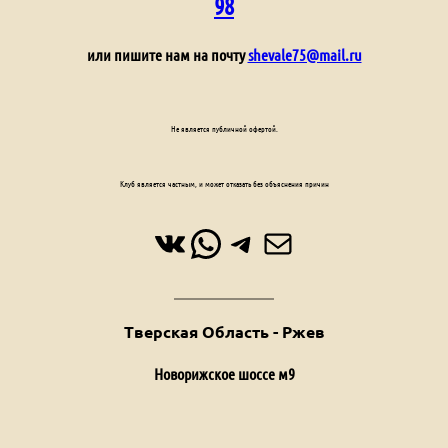
98
или пишите нам на почту
shevale75@mail.ru
Не является публичной офертой.
Клуб является частным, и может отказать без объяснения причин
ВКонтакте
WhatsApp
Telegram
Почта
Тверская Область - Ржев
Новорижское шоссе м9