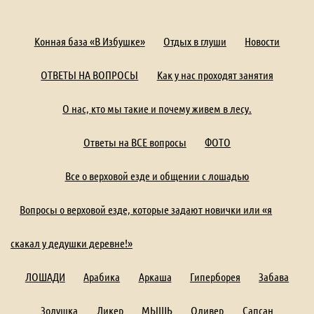
Конная база «В Избушке»
Отдых в глуши
Новости
ОТВЕТЫ НА ВОПРОСЫ
Как у нас проходят занятия
О нас, кто мы такие и почему живем в лесу.
Ответы на ВСЕ вопросы
ФОТО
Все о верховой езде и общении с лошадью
Вопросы о верховой езде, которые задают новички или «я
скакал у дедушки деревне!»
ЛОШАДИ
Арабика
Аркаша
Гиперборея
Забава
Золушка
Ликер
МЫШЬ
Оливер
Сапсан