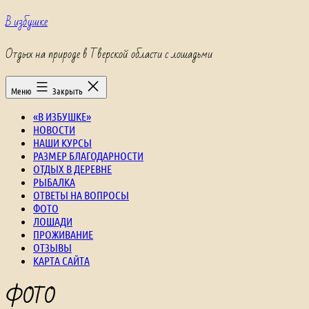
Перейти
В избушке
к
содержимому
Отдых на природе в Тверской области с лошадьми
Меню
Закрыть
«В ИЗБУШКЕ»
НОВОСТИ
НАШИ КУРСЫ
РАЗМЕР БЛАГОДАРНОСТИ
ОТДЫХ В ДЕРЕВНЕ
РЫБАЛКА
ОТВЕТЫ НА ВОПРОСЫ
ФОТО
ЛОШАДИ
ПРОЖИВАНИЕ
ОТЗЫВЫ
КАРТА САЙТА
ФОТО