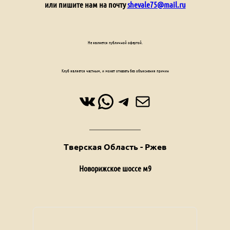
или пишите нам на почту
shevale75@mail.ru
Не является публичной офертой.
Клуб является частным, и может отказать без объяснения причин
ВКонтакте
WhatsApp
Telegram
Почта
Тверская Область - Ржев
Новорижское шоссе м9