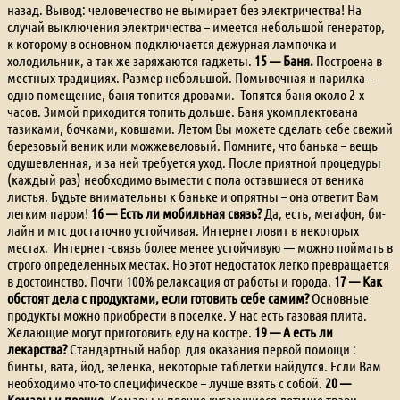
назад. Вывод: человечество не вымирает без электричества! На
случай выключения электричества – имеется небольшой генератор,
к которому в основном подключается дежурная лампочка и
холодильник, а так же заряжаются гаджеты.
15 — Баня.
Построена в
местных традициях. Размер небольшой. Помывочная и парилка –
одно помещение, баня топится дровами. Топятся баня около 2-х
часов. Зимой приходится топить дольше. Баня укомплектована
тазиками, бочками, ковшами. Летом Вы можете сделать себе свежий
березовый веник или можжевеловый. Помните, что банька – вещь
одушевленная, и за ней требуется уход. После приятной процедуры
(каждый раз) необходимо вымести с пола оставшиеся от веника
листья. Будьте внимательны к баньке и опрятны – она ответит Вам
легким паром!
16 — Есть ли мобильная связь?
Да, есть, мегафон, би-
лайн и мтс достаточно устойчивая. Интернет ловит в некоторых
местах. Интернет -связь более менее устойчивую — можно поймать в
строго определенных местах. Но этот недостаток легко превращается
в достоинство. Почти 100% релаксация от работы и города.
17 — Как
обстоят дела с продуктами, если готовить себе самим?
Основные
продукты можно приобрести в поселке. У нас есть газовая плита.
Желающие могут приготовить еду на костре.
19 — А есть ли
лекарства?
Стандартный набор для оказания первой помощи :
бинты, вата, йод, зеленка, некоторые таблетки найдутся. Если Вам
необходимо что-то специфическое – лучше взять с собой.
20 —
Комары и прочие.
Комары и прочие кусающиеся летучие твари –