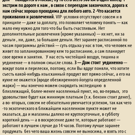
экстрим по дороге к нам , в связи с переездом закончился, дорога к
нам сейчас хорошо проходима для любого авто.
2 -Что касается
проживания и развлечений
. VIP -условия отсутствуют совсем и в
принципе — даже за доплату, это позволяет человеку понять — как
мало ему нужно для того что бы быть счастливым. Нет
дополнительные развлечения (кроме указанных) — их нет, ни за
деньги , ни, даже, за большие деньги. Нет заранее расписанной по
часам программы действий — суть отдыха у нас в том, что человек не
живет по запланированному кем то расписанию, а сам планирует
свое время и занятия. У нас есть чистейший воздух, тишина и
уединение — в полном смысле слова.
3 — Дом стоит уединенно
—
вокруг поля и перелески, поэтому, если Вы вдруг поняли, что хотите
съесть какой-нибудь изысканный продукт вот прямо сейчас, а его на
кухне не окажется (вроде обезжиренного йогурта определенной
марки) — мы конечно можем снарядить экспедицию в
близлежащий, более-менее населенный пункт, но, во-первых, это
удовольствие будет как минимум платным (т.к. бензин стоит денег),
а во -вторых, совсем не обязательно увенчается успехом, так как чего
-то экзотического в ближайшем населенном пункте может не
оказаться, да и магазины далеко не круглосуточные, в субботу
короткий день — а в воскресение даже те, которые работают —
работают в лучшем случае до 14 часов. Поэтому лучше заранее
продумать без чего ваша жизнь совсем не выносима, и взять это с