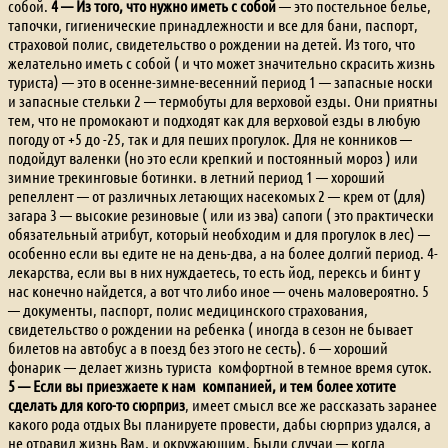
собой.
4 — Из того, что нужно иметь с собой
— это постельное белье,
тапочки, гигиенические принадлежности и все для бани, паспорт,
страховой полис, свидетельство о рождении на детей. Из того, что
желательно иметь с собой ( и что может значительно скрасить жизнь
туриста) — это в осенне-зимне-весенний период 1 — запасные носки
и запасные стельки 2 — термобуты для верховой езды. Они приятны
тем, что не промокают и подходят как для верховой езды в любую
погоду от +5 до -25, так и для пеших прогулок. Для не конников —
подойдут валенки (но это если крепкий и постоянный мороз ) или
зимние трекинговые ботинки. в летний период 1 — хороший
репеллент — от различных летающих насекомых 2 — крем от (для)
загара 3 — высокие резиновые ( или из эва) сапоги ( это практически
обязательный атрибут, который необходим и для прогулок в лес) —
особенно если вы едите не на день-два, а на более долгий период. 4-
лекарства, если вы в них нуждаетесь, то есть йод, перексь и бинт у
нас конечно найдется, а вот что либо иное — очень маловероятно. 5
— документы, паспорт, полис медицинского страхования,
свидетельство о рождении на ребенка ( иногда в сезон не бывает
билетов на автобус а в поезд без этого не сесть). 6 — хороший
фонарик — делает жизнь туриста комфортной в темное время суток.
5 — Если вы приезжаете к нам компанией, и тем более хотите
сделать для кого-то сюрприз
, имеет смысл все же рассказать заранее
какого рода отдых Вы планируете провести, дабы сюрприз удался, а
не отравил жизнь Вам, и окружающим. Были случаи — когда