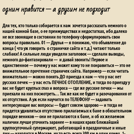
одним нравится — а другим не подходит
Для тех, кто только собирается к нам хочется рассказать немного о
нашей конной базе, о ее преимуществах и недостатках, ибо далеко
не все звонящие в состоянии по телефону сформулировать свои
вопросы правильно.
01 — Друзья — я понимаю, что объявление до
конца ( что уж говорить о страничке сайта и т.д.) читают только
слабаки! А сильные люди увидели заголовок — сделали выводы,
немного до-фантазировали — и давай звонить! Первое и
единственное — почему у нас может кому то не понравиться — это не
внимательное прочтение страничек сайта. Например — если читать
внимательно — можно понять ДО приезда к нам — что у нас нет
русских печек — у нас есть ПЕЧНОЕ ОТОПЛЕНИЕ, и тогда по приезду у
вас не будет круглых глаз и вопроса — где же русские печки — мы
приехали на них посмотреть… Так же как не будет и разочарования от
их отсутствия. А уж если научится по ТЕЛЕФОНУ — задавать
интересующие вас вопросы — будет совсем здорово — и тогда не
придется удивляться отсутствию прилагаемых к бане в обязательном
порядке веников — они не прилагаются к бане, и об их желаемом
наличии лучше уточнить заранее — в наших краях ближайший
круглосуточный супермаркет, работающий в праздничные и иные
дни — находится в Москве, ну то есть всего 300 км в один конец.
1-