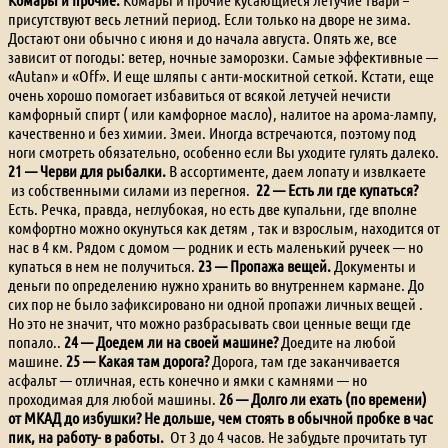
присутствуют весь летний период. Если только на дворе не зима.
Достают они обычно с июня и до начала августа. Опять же, все
зависит от погоды: ветер, ночные заморозки. Самые эффективные —
«Autan» и «Off». И еще шляпы с анти-москитной сеткой. Кстати, еще
очень хорошо помогает избавиться от всякой летучей нечисти
камфорный спирт ( или камфорное масло), налитое на арома-лампу,
качественно и без химии. Змеи. Иногда встречаются, поэтому под
ноги смотреть обязательно, особенно если Вы уходите гулять далеко.
21 — Черви для рыбалки.
В ассортименте, даем лопату и извлкаете
из собственными силами из перегноя.
22 — Есть ли где купаться?
Есть. Речка, правда, неглубокая, но есть две купальни, где вполне
комфортно можно окунуться как детям , так и взрослым, находится от
нас в 4 км. Рядом с домом — родник и есть маленький ручеек — но
купаться в нем не получиться.
23 — Пропажа вещей.
Документы и
деньги по определению нужно хранить во внутреннем кармане. До
сих пор не было зафиксировано ни одной пропажи личных вещей .
Но это не значит, что можно разбрасывать свои ценные вещи где
попало..
24 — Доедем ли на своей машине?
Доедите на любой
машине.
25 — Какая там дорога?
Дорога, там где заканчивается
асфальт — отличная, есть конечно и ямки с камнями — но
проходимая для любой машины.
26 — Долго ли ехать (по времени)
от МКАД до избушки? Не дольше, чем стоять в обычной пробке в час
пик, на работу- в работы.
От 3 до 4 часов. Не забудьте прочитать тут