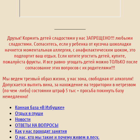
Друзья! Кормить детей сладостями у нас ЗАПРЕЩЕНО!!! любыми
сладостями. Согласитесь, если у ребенка от кусочка шоколадки
начнется моментальная аллергия, с анафилактическим шоком, это
подпортит ваш отдых. Если хотите угостить детей, купите,
пожалуйста фрукты. И все равно- угощать детей можно ТОЛЬКО после
согласование этих вопросов с их родителями!!!
Мы ведем трезвый образ жизни, у нас зона, свободная от алкоголя!
Допускается выпить вина, за нахождение на территории в нетрезвом
(по чем -либо) состоянии штраф 5 тыс + просьба покинуть базу
немедленно!
Конная база «В Избушке»
Отдых в глуши
Новости
ОТВЕТЫ НА ВОПРОСЫ
Как у нас проходят занятия
О нас, кто мы такие и почему живем в лесу.