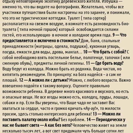
отдыху неповторимую экзотику деревенского жителя. Избушка —
именно то, что вы видите на фотографиях. Желательно, чтобы все
участники путешествия были настроены на это заранее, и понимали,
что это не туристические коттеджи. Туалет ( типа сортир)
располагается на свежем воздухе, в комнате есть разновидность био-
туалета ( типа ночной горшок) который освобождается силами
гостей, его использующих- в ночное и холодное время года.
9 — Что
предоставляется и включено в стоимость?
Дом, баня, спальные
принадлежности (матрацы, одеяла, подушки), кухонная утварь,
посуда, емкости для воды, дрова, мангал…
10 — Что брать с собой?
С
собой необходимо взять постельное белье, полотенце, тапочки ( или
сменную обувь), предметы личной гигиены.
11 — Где брать воду?
Воду берут из колодца. Можно брать из родника. Вода чистая, но
кипятить рекомендуем. По принципу: на Бога надейся – а сам не
плошай.
12 — А можно ли с детьми?
Можно, с любого возраста. Важно
взвешенно подойти к такому вопросу. Оцените правильно
возможности ребенка. В деревне много красивого и вкусного, но есть
и опасные вещи. Не все ягоды можно есть, колодец, пруды, лошади,
собаки и пр. Если Вы уверены, что Ваше чадо не заставит Вас
хвататься за сердце, часто и громко кричать «Ау-ау!», то милости
просим, здесь столько интересного для ребенка!
13 — Можно ли
поставить палатку около избы?
Без проблем.
14 — Периодически у
нас не бывает света — А как без него?
Человечество живет на земле
несколько тысяч лет, а вот свет придумали чуть больше сотни лет