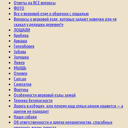
Ответы на ВСЕ вопросы
ФОТО
Все о верховой езде и общении с лошадью
Вопросы о верховой езде, которые задают новички или «я
скакал у дедушки деревне!»
ЛОШАДИ
Арабика
Аркаша
Гиперборея
Забава
Золушка
Ликер
МЫШЬ
Оливер
Сапсан
Симпатия
Фортуна
Особенности верховой езды зимой
Техника безопасности
Дорога в избушку, или почему наш отдых одним нравится — а
другим не подходит
Наши собаки
Об ответственности и других неприятностях, способных
омрачить жизнь туриста