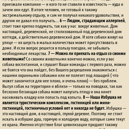
приезжали компании — и кого-то не ставили в известность — куда и
зачем они едут. В итоге человек, не готовый к такому
экстремальному отдыху, и сам не получал никакого удовольствия, и
другим не давал его получать…
6 — Людям, страдающим аллергией
,
стоит тоже крепко подумать, так как у нас вокруг животные. Дом
настоящий, деревенский, не стилизованный под деревенский дом
коттедж, а действительно деревенский дом. И хотя собаки живут на
улице — их шерсть в малых количествах может присутствовать в
доме. И если вопрос решится в пользу поездки, не забывать
необходимые лекарства.
7 — Можно ли приехать на отдых со своими
животными?
Со своими животными конечно можно, если у вас
собака воспитанная, и слушает Ваши команды с первого раза, можно
не боятся что она пойдет, без Вашего разрешения знакомиться с
нашими охранными собаками или не полезет под лошадей ( что
может закончится для нее плохо, и очень плохо) — без проблем.
Выгул собак на территории и вблизи — только на поводках, так как
бесхозно бегающая собака может напугать птицу и она кинет
насиживать кладку или попасть под копыта.
8 — Наша Избушка не
является туристическим комплексом, гостиницей или мини-
гостиницей, гостиничных условий нет и никогда не будет.
Избушка —
это настоящий дом, в настоящей, глухой деревне. Поэтому не стоит
искать в избушке душ, горячую и холодную воду, которые сами текут
из крана. Именно отсутствие благ цивилизации придают такому