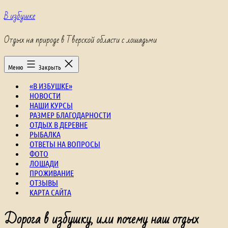
Перейти
В избушке
к
содержимому
Отдых на природе в Тверской области с лошадьми
Меню
Закрыть
«В ИЗБУШКЕ»
НОВОСТИ
НАШИ КУРСЫ
РАЗМЕР БЛАГОДАРНОСТИ
ОТДЫХ В ДЕРЕВНЕ
РЫБАЛКА
ОТВЕТЫ НА ВОПРОСЫ
ФОТО
ЛОШАДИ
ПРОЖИВАНИЕ
ОТЗЫВЫ
КАРТА САЙТА
Дорога в избушку, или почему наш отдых