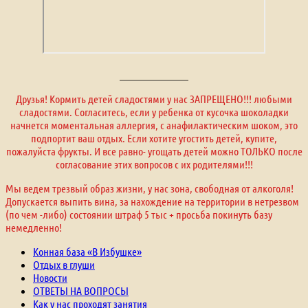
Друзья! Кормить детей сладостями у нас ЗАПРЕЩЕНО!!! любыми
сладостями. Согласитесь, если у ребенка от кусочка шоколадки
начнется моментальная аллергия, с анафилактическим шоком, это
подпортит ваш отдых. Если хотите угостить детей, купите,
пожалуйста фрукты. И все равно- угощать детей можно ТОЛЬКО после
согласование этих вопросов с их родителями!!!
Мы ведем трезвый образ жизни, у нас зона, свободная от алкоголя!
Допускается выпить вина, за нахождение на территории в нетрезвом
(по чем -либо) состоянии штраф 5 тыс + просьба покинуть базу
немедленно!
Конная база «В Избушке»
Отдых в глуши
Новости
ОТВЕТЫ НА ВОПРОСЫ
Как у нас проходят занятия