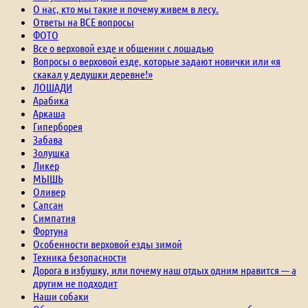
О нас, кто мы такие и почему живем в лесу.
Ответы на ВСЕ вопросы
ФОТО
Все о верховой езде и общении с лошадью
Вопросы о верховой езде, которые задают новички или «я
скакал у дедушки деревне!»
ЛОШАДИ
Арабика
Аркаша
Гиперборея
Забава
Золушка
Ликер
МЫШЬ
Оливер
Сапсан
Симпатия
Фортуна
Особенности верховой езды зимой
Техника безопасности
Дорога в избушку, или почему наш отдых одним нравится — а
другим не подходит
Наши собаки