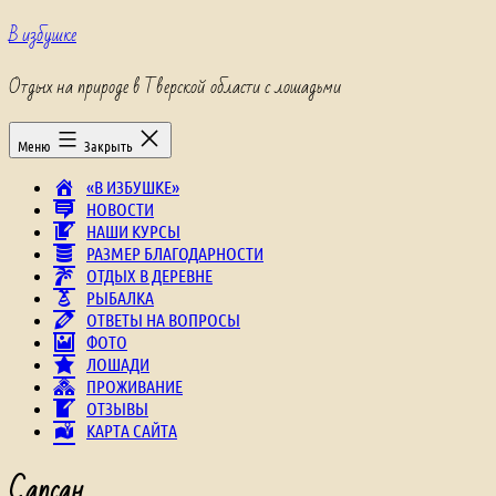
Перейти
В избушке
к
содержимому
Отдых на природе в Тверской области с лошадьми
Меню
Закрыть
«В ИЗБУШКЕ»
НОВОСТИ
НАШИ КУРСЫ
РАЗМЕР БЛАГОДАРНОСТИ
ОТДЫХ В ДЕРЕВНЕ
РЫБАЛКА
ОТВЕТЫ НА ВОПРОСЫ
ФОТО
ЛОШАДИ
ПРОЖИВАНИЕ
ОТЗЫВЫ
КАРТА САЙТА
Сапсан