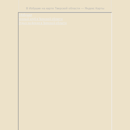
В Избушке на карте Тверской области — Яндекс Карты
В Избушке
Конный клуб в Тверской области
Отдых на ферме в Тверской области