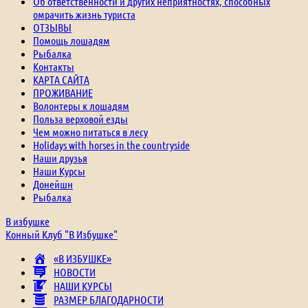
Об ответственности и других неприятностях, способных
омрачить жизнь туриста
ОТЗЫВЫ
Помощь лошадям
Рыбалка
Контакты
КАРТА САЙТА
ПРОЖИВАНИЕ
Волонтеры к лошадям
Польза верховой езды
Чем можно питаться в лесу
Holidays with horses in the countryside
Наши друзья
Наши Курсы
Донейшн
Рыбалка
В избушке
Конный Клуб "В Избушке"
«В ИЗБУШКЕ»
НОВОСТИ
НАШИ КУРСЫ
РАЗМЕР БЛАГОДАРНОСТИ