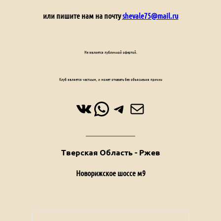
или пишите нам на почту
shevale75@mail.ru
Не является публичной офертой.
Клуб является частным, и может отказать без объяснения причин
ВКонтакте
WhatsApp
Telegram
Почта
Тверская Область - Ржев
Новорижское шоссе м9