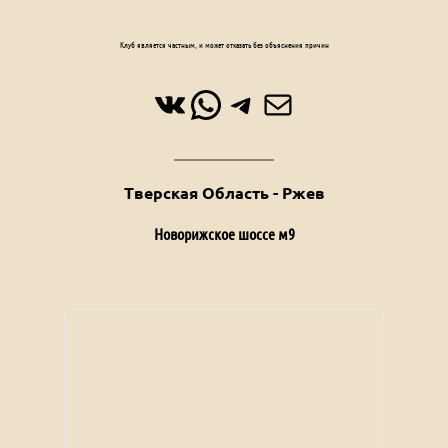
Клуб является частным, и может отказать без объяснения причин
ВКонтакте
WhatsApp
Telegram
Почта
Тверская Область - Ржев
Новорижское шоссе м9