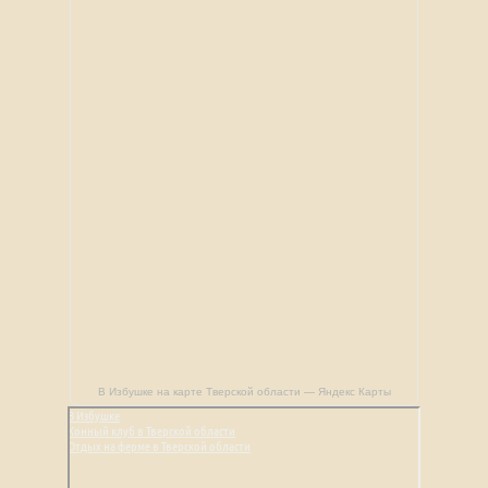
В Избушке на карте Тверской области — Яндекс Карты
В Избушке
Конный клуб в Тверской области
Отдых на ферме в Тверской области