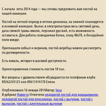
С начала лета 2014 года — мы готовы предложить вам постой на
нашей конюшне.
Постой на летний период в летних денниках, на зимний планируется
в основной конюшне. Выпас в электропастухах весь световой день,
дача свежей травы вволю, персонал русский, есть возможность
оставаться. Для работы освещаемая бочка, плац 40х70, и бескрайние
поля вокруг.
Приглашаем кобыл и меринов, постой жеребца можем рассмотреть
по договоренности.
Есть коваль, ветврач в шаговой доступности.
Ориентировочная стоимость постоя 10 тыс.
Все вопросы с удовольствием обсуждаются по телефонам клуба
89262245123 или 89611414170 Елена
Опубликовано
16 января 2014
Автор:
lena
В рубрике
Новости
Отмечено
недорогой постой для доращивания
,
недорогой постой для пенсионера
,
постой с выгулом
,
постой с
выпасом
,
постой с длительным выгулом