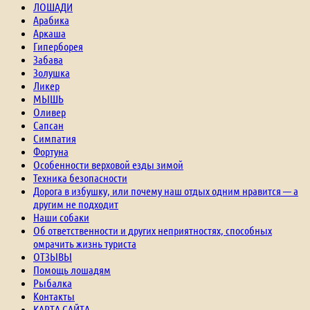
ЛОШАДИ
Арабика
Аркаша
Гиперборея
Забава
Золушка
Ликер
МЫШЬ
Оливер
Сапсан
Симпатия
Фортуна
Особенности верховой езды зимой
Техника безопасности
Дорога в избушку, или почему наш отдых одним нравится — а
другим не подходит
Наши собаки
Об ответственности и других неприятностях, способных
омрачить жизнь туриста
ОТЗЫВЫ
Помощь лошадям
Рыбалка
Контакты
КАРТА САЙТА