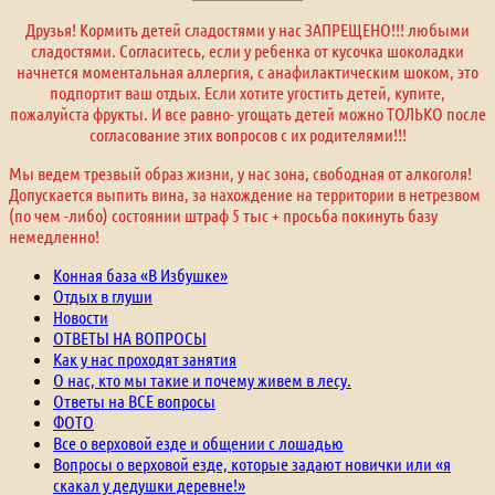
Друзья! Кормить детей сладостями у нас ЗАПРЕЩЕНО!!! любыми
сладостями. Согласитесь, если у ребенка от кусочка шоколадки
начнется моментальная аллергия, с анафилактическим шоком, это
подпортит ваш отдых. Если хотите угостить детей, купите,
пожалуйста фрукты. И все равно- угощать детей можно ТОЛЬКО после
согласование этих вопросов с их родителями!!!
Мы ведем трезвый образ жизни, у нас зона, свободная от алкоголя!
Допускается выпить вина, за нахождение на территории в нетрезвом
(по чем -либо) состоянии штраф 5 тыс + просьба покинуть базу
немедленно!
Конная база «В Избушке»
Отдых в глуши
Новости
ОТВЕТЫ НА ВОПРОСЫ
Как у нас проходят занятия
О нас, кто мы такие и почему живем в лесу.
Ответы на ВСЕ вопросы
ФОТО
Все о верховой езде и общении с лошадью
Вопросы о верховой езде, которые задают новички или «я
скакал у дедушки деревне!»