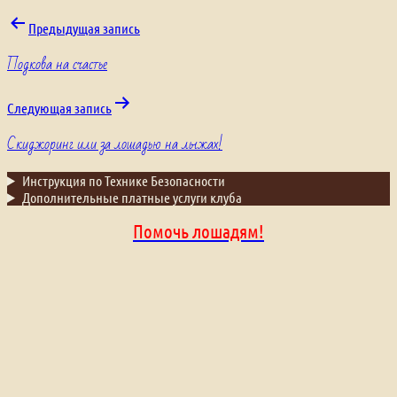
Навигация
Предыдущая запись
Подкова на счастье
по
записям
Следующая запись
Скиджоринг или за лошадью на лыжах!
Инструкция по Технике Безопасности
Дополнительные платные услуги клуба
Помочь лошадям!