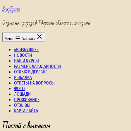
Перейти
В избушке
к
содержимому
Отдых на природе в Тверской области с лошадьми
Меню
Закрыть
«В ИЗБУШКЕ»
НОВОСТИ
НАШИ КУРСЫ
РАЗМЕР БЛАГОДАРНОСТИ
ОТДЫХ В ДЕРЕВНЕ
РЫБАЛКА
ОТВЕТЫ НА ВОПРОСЫ
ФОТО
ЛОШАДИ
ПРОЖИВАНИЕ
ОТЗЫВЫ
КАРТА САЙТА
Постой с выпасом