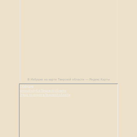
В Избушке на карте Тверской области — Яндекс Карты
В Избушке
Конный клуб в Тверской области
Отдых на ферме в Тверской области