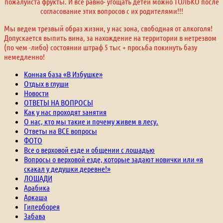
пожалуйста фрукты. И все равно- угощать детей можно ТОЛЬКО после
согласование этих вопросов с их родителями!!!
Мы ведем трезвый образ жизни, у нас зона, свободная от алкоголя!
Допускается выпить вина, за нахождение на территории в нетрезвом
(по чем -либо) состоянии штраф 5 тыс + просьба покинуть базу
немедленно!
Конная база «В Избушке»
Отдых в глуши
Новости
ОТВЕТЫ НА ВОПРОСЫ
Как у нас проходят занятия
О нас, кто мы такие и почему живем в лесу.
Ответы на ВСЕ вопросы
ФОТО
Все о верховой езде и общении с лошадью
Вопросы о верховой езде, которые задают новички или «я
скакал у дедушки деревне!»
ЛОШАДИ
Арабика
Аркаша
Гиперборея
Забава