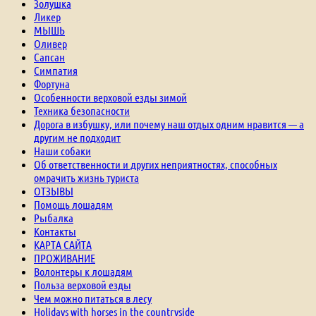
Золушка
Ликер
МЫШЬ
Оливер
Сапсан
Симпатия
Фортуна
Особенности верховой езды зимой
Техника безопасности
Дорога в избушку, или почему наш отдых одним нравится — а
другим не подходит
Наши собаки
Об ответственности и других неприятностях, способных
омрачить жизнь туриста
ОТЗЫВЫ
Помощь лошадям
Рыбалка
Контакты
КАРТА САЙТА
ПРОЖИВАНИЕ
Волонтеры к лошадям
Польза верховой езды
Чем можно питаться в лесу
Holidays with horses in the countryside