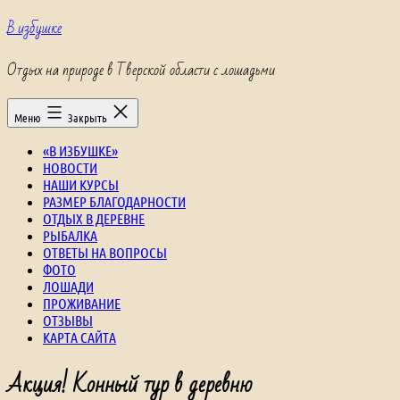
Перейти
В избушке
к
содержимому
Отдых на природе в Тверской области с лошадьми
Меню
Закрыть
«В ИЗБУШКЕ»
НОВОСТИ
НАШИ КУРСЫ
РАЗМЕР БЛАГОДАРНОСТИ
ОТДЫХ В ДЕРЕВНЕ
РЫБАЛКА
ОТВЕТЫ НА ВОПРОСЫ
ФОТО
ЛОШАДИ
ПРОЖИВАНИЕ
ОТЗЫВЫ
КАРТА САЙТА
Акция! Конный тур в деревню