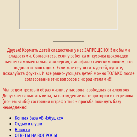
Друзья! Кормить детей сладостями у нас ЗАПРЕЩЕНО!!! любыми
сладостями. Согласитесь, если у ребенка от кусочка шоколадки
начнется моментальная аллергия, с анафилактическим шоком, это
подпортит ваш отдых. Если хотите угостить детей, купите,
пожалуйста фрукты. И все равно- угощать детей можно ТОЛЬКО после
согласование этих вопросов с их родителями!!!
Мы ведем трезвый образ жизни, у нас зона, свободная от алкоголя!
Допускается выпить вина, за нахождение на территории в нетрезвом
(по чем -либо) состоянии штраф 5 тыс + просьба покинуть базу
немедленно!
Конная база «В Избушке»
Отдых в глуши
Новости
ОТВЕТЫ НА ВОПРОСЫ