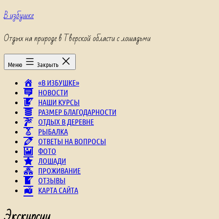
Перейти
В избушке
к
содержимому
Отдых на природе в Тверской области с лошадьми
Меню
Закрыть
«В ИЗБУШКЕ»
НОВОСТИ
НАШИ КУРСЫ
РАЗМЕР БЛАГОДАРНОСТИ
ОТДЫХ В ДЕРЕВНЕ
РЫБАЛКА
ОТВЕТЫ НА ВОПРОСЫ
ФОТО
ЛОШАДИ
ПРОЖИВАНИЕ
ОТЗЫВЫ
КАРТА САЙТА
Экскурсии