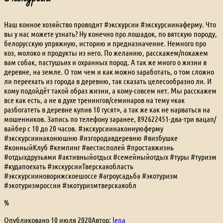
Наш конное хозяйство проводит #экскурсии #экскурсиинаферму. Что
вы у нас можете узнать? Ну конечно про лошадок, по вятскую породу,
белорусскую упряжную, историю и предназначение. Немного про
коз, молоко и продукты из него. По желанию, расскажем/покажем
вам собак, пастушьих и охранных пород. А так же много о жизни в
деревне, на земле. О том чем и как можно заработать, о том сложно
ли переехать из города в деревню, так сказать целесообразно ли. И
кому подойдёт такой образ жизни, а кому-совсем нет. Мы расскажем
все как есть, а не в духе тренингов/семинаров на тему «как
разбогатеть в деревне купив 10 гусят», а так же как не нарваться на
мошенников. Запись по телефону заранее, 892622451-два-три вацап/
вайбер с 10 до 20 часов. #экскурсиинаконнуюферму
#экскурсиинаконюшню #изгородавдеревню #визбушке
#конныйКлуб #кемпинг #вестисполей #простаяжизнь
#отдыхдрузьями #активныйотдых #семейныйотдых #туры #туризм
#кудапоехать #экскурсииТверскаяобласть
#экскурсииноворижскоешоссе #агроусадьба #экотуризм
#экотуризмроссии #экотуризмтверскаяобл
%
Опубликовано
10 июля 2020
Автор:
lena