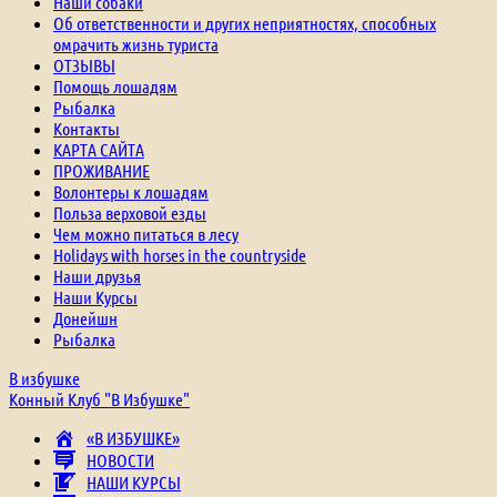
Наши собаки
Об ответственности и других неприятностях, способных
омрачить жизнь туриста
ОТЗЫВЫ
Помощь лошадям
Рыбалка
Контакты
КАРТА САЙТА
ПРОЖИВАНИЕ
Волонтеры к лошадям
Польза верховой езды
Чем можно питаться в лесу
Holidays with horses in the countryside
Наши друзья
Наши Курсы
Донейшн
Рыбалка
В избушке
Конный Клуб "В Избушке"
«В ИЗБУШКЕ»
НОВОСТИ
НАШИ КУРСЫ