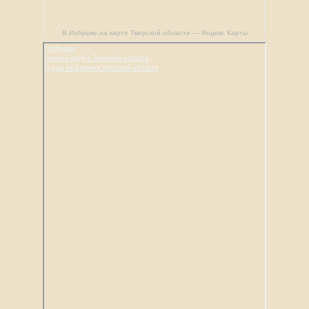
В Избушке на карте Тверской области — Яндекс Карты
В Избушке
Конный клуб в Тверской области
Отдых на ферме в Тверской области