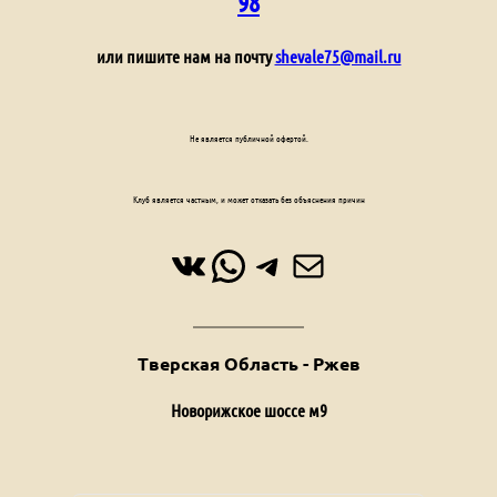
98
или пишите нам на почту
shevale75@mail.ru
Не является публичной офертой.
Клуб является частным, и может отказать без объяснения причин
ВКонтакте
WhatsApp
Telegram
Почта
Тверская Область - Ржев
Новорижское шоссе м9