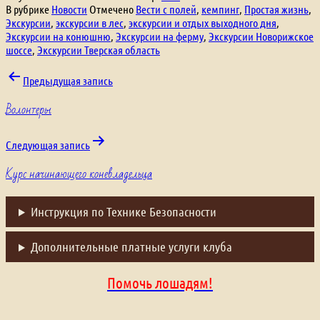
В рубрике
Новости
Отмечено
Вести с полей
,
кемпинг
,
Простая жизнь
,
Экскурсии
,
экскурсии в лес
,
экскурсии и отдых выходного дня
,
Экскурсии на конюшню
,
Экскурсии на ферму
,
Экскурсии Новорижское
шоссе
,
Экскурсии Тверская область
Навигация
Предыдущая запись
Волонтеры
по
записям
Следующая запись
Курс начинающего коневладельца
Инструкция по Технике Безопасности
Дополнительные платные услуги клуба
Помочь лошадям!