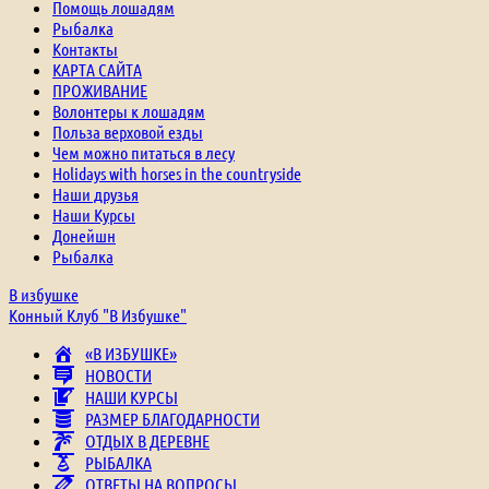
Помощь лошадям
Рыбалка
Контакты
КАРТА САЙТА
ПРОЖИВАНИЕ
Волонтеры к лошадям
Польза верховой езды
Чем можно питаться в лесу
Holidays with horses in the countryside
Наши друзья
Наши Курсы
Донейшн
Рыбалка
В избушке
Конный Клуб "В Избушке"
«В ИЗБУШКЕ»
НОВОСТИ
НАШИ КУРСЫ
РАЗМЕР БЛАГОДАРНОСТИ
ОТДЫХ В ДЕРЕВНЕ
РЫБАЛКА
ОТВЕТЫ НА ВОПРОСЫ