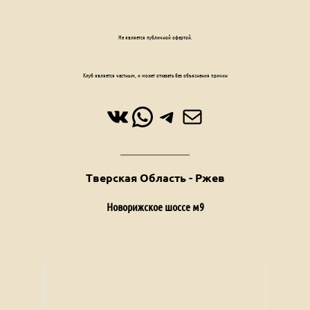
Не является публичной офертой.
Клуб является частным, и может отказать без объяснения причин
ВКонтакте
WhatsApp
Telegram
Почта
Тверская Область - Ржев
Новорижское шоссе м9