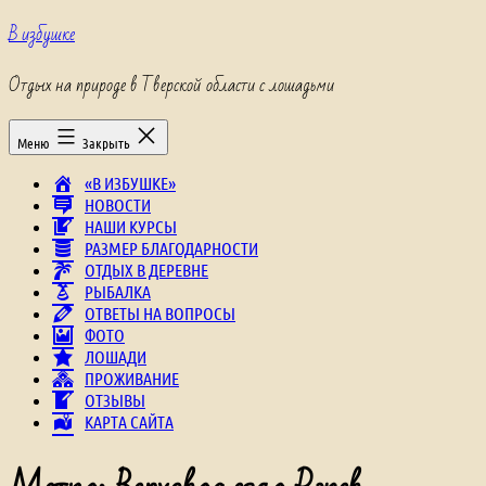
Перейти
В избушке
к
содержимому
Отдых на природе в Тверской области с лошадьми
Меню
Закрыть
«В ИЗБУШКЕ»
НОВОСТИ
НАШИ КУРСЫ
РАЗМЕР БЛАГОДАРНОСТИ
ОТДЫХ В ДЕРЕВНЕ
РЫБАЛКА
ОТВЕТЫ НА ВОПРОСЫ
ФОТО
ЛОШАДИ
ПРОЖИВАНИЕ
ОТЗЫВЫ
КАРТА САЙТА