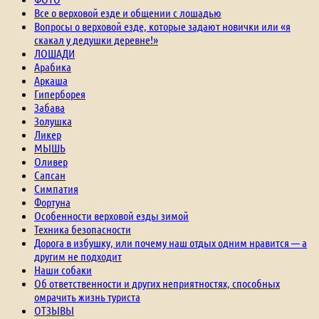
Все о верховой езде и общении с лошадью
Вопросы о верховой езде, которые задают новички или «я
скакал у дедушки деревне!»
ЛОШАДИ
Арабика
Аркаша
Гиперборея
Забава
Золушка
Ликер
МЫШЬ
Оливер
Сапсан
Симпатия
Фортуна
Особенности верховой езды зимой
Техника безопасности
Дорога в избушку, или почему наш отдых одним нравится — а
другим не подходит
Наши собаки
Об ответственности и других неприятностях, способных
омрачить жизнь туриста
ОТЗЫВЫ