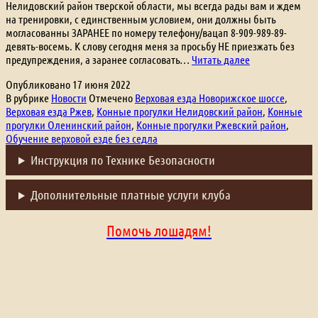
Нелидовский район тверской области, мы всегда рады вам и ждем
на тренировки, с единственным условием, они должны быть
могласованны ЗАРАНЕЕ по номеру телефону/вацап 8-909-989-89-
девять-восемь. К слову сегодня меня за просьбу НЕ приезжать без
Тренировки
предупреждения, а заранее согласовать…
Читать далее
для
Опубликовано
17 июня 2022
соседей!
В рубрике
Новости
Отмечено
Верховая езда Новорижское шоссе
,
Верховая езда Ржев
,
Конные прогулки Нелидовский район
,
Конные
прогулки Оленинский район
,
Конные прогулки Ржевский район
,
Обучение верховой езде без седла
Инструкция по Технике Безопасности
Дополнительные платные услуги клуба
Помочь лошадям!