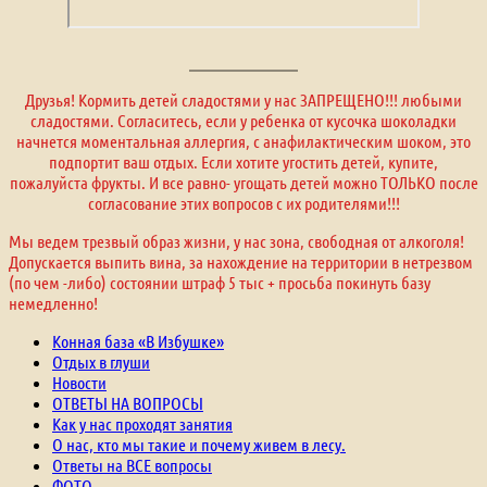
Друзья! Кормить детей сладостями у нас ЗАПРЕЩЕНО!!! любыми
сладостями. Согласитесь, если у ребенка от кусочка шоколадки
начнется моментальная аллергия, с анафилактическим шоком, это
подпортит ваш отдых. Если хотите угостить детей, купите,
пожалуйста фрукты. И все равно- угощать детей можно ТОЛЬКО после
согласование этих вопросов с их родителями!!!
Мы ведем трезвый образ жизни, у нас зона, свободная от алкоголя!
Допускается выпить вина, за нахождение на территории в нетрезвом
(по чем -либо) состоянии штраф 5 тыс + просьба покинуть базу
немедленно!
Конная база «В Избушке»
Отдых в глуши
Новости
ОТВЕТЫ НА ВОПРОСЫ
Как у нас проходят занятия
О нас, кто мы такие и почему живем в лесу.
Ответы на ВСЕ вопросы
ФОТО