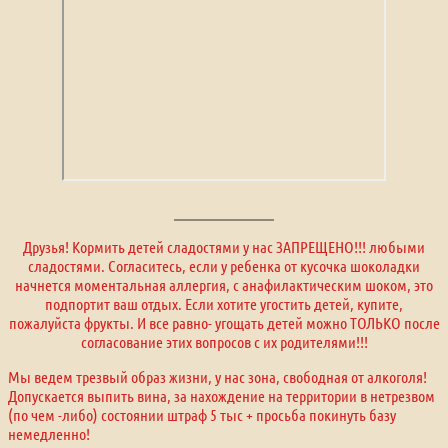
Друзья! Кормить детей сладостями у нас ЗАПРЕЩЕНО!!! любыми
сладостями. Согласитесь, если у ребенка от кусочка шоколадки
начнется моментальная аллергия, с анафилактическим шоком, это
подпортит ваш отдых. Если хотите угостить детей, купите,
пожалуйста фрукты. И все равно- угощать детей можно ТОЛЬКО после
согласование этих вопросов с их родителями!!!
Мы ведем трезвый образ жизни, у нас зона, свободная от алкоголя!
Допускается выпить вина, за нахождение на территории в нетрезвом
(по чем -либо) состоянии штраф 5 тыс + просьба покинуть базу
немедленно!