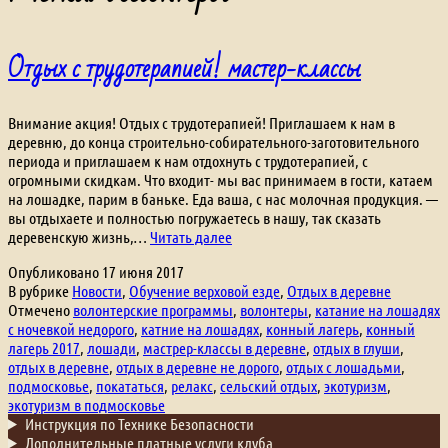
Отдых с трудотерапией! мастер-классы
Внимание акция! Отдых с трудотерапией! Приглашаем к нам в
деревню, до конца строительно-собирательного-заготовительного
периода и приглашаем к нам отдохнуть с трудотерапией, с
огромными скидкам. Что входит- мы вас принимаем в гости, катаем
на лошадке, парим в баньке. Еда ваша, с нас молочная продукция. —
вы отдыхаете и полностью погружаетесь в нашу, так сказать
Отдых
деревенскую жизнь,…
Читать далее
с
Опубликовано
17 июня 2017
трудотерапией!
В рубрике
Новости
,
Обучение верховой езде
,
Отдых в деревне
мастер-
Отмечено
волонтерские программы
,
волонтеры
,
катание на лошадях
классы
с ночевкой недорого
,
катние на лошадях
,
конный лагерь
,
конный
лагерь 2017
,
лошади
,
мастрер-классы в деревне
,
отдых в глуши
,
отдых в деревне
,
отдых в деревне не дорого
,
отдых с лошадьми
,
подмосковье
,
покататься
,
релакс
,
сельский отдых
,
экотуризм
,
экотуризм в подмосковье
Инструкция по Технике Безопасности
Дополнительные платные услуги клуба