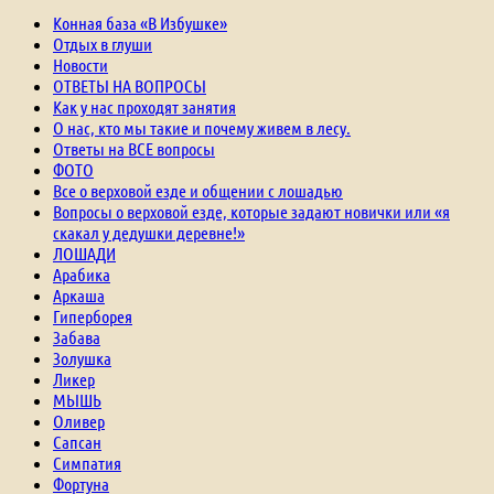
Конная база «В Избушке»
Отдых в глуши
Новости
ОТВЕТЫ НА ВОПРОСЫ
Как у нас проходят занятия
О нас, кто мы такие и почему живем в лесу.
Ответы на ВСЕ вопросы
ФОТО
Все о верховой езде и общении с лошадью
Вопросы о верховой езде, которые задают новички или «я
скакал у дедушки деревне!»
ЛОШАДИ
Арабика
Аркаша
Гиперборея
Забава
Золушка
Ликер
МЫШЬ
Оливер
Сапсан
Симпатия
Фортуна