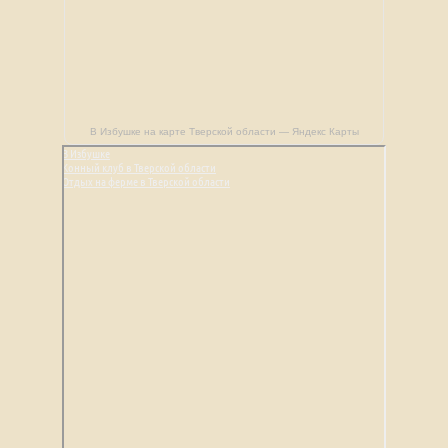
В Избушке на карте Тверской области — Яндекс Карты
В Избушке
Конный клуб в Тверской области
Отдых на ферме в Тверской области