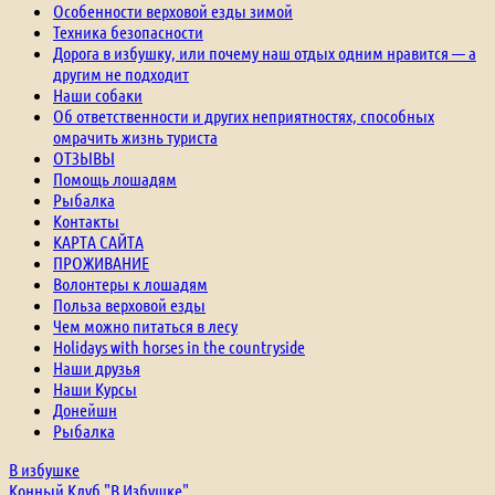
Особенности верховой езды зимой
Техника безопасности
Дорога в избушку, или почему наш отдых одним нравится — а
другим не подходит
Наши собаки
Об ответственности и других неприятностях, способных
омрачить жизнь туриста
ОТЗЫВЫ
Помощь лошадям
Рыбалка
Контакты
КАРТА САЙТА
ПРОЖИВАНИЕ
Волонтеры к лошадям
Польза верховой езды
Чем можно питаться в лесу
Holidays with horses in the countryside
Наши друзья
Наши Курсы
Донейшн
Рыбалка
В избушке
Конный Клуб "В Избушке"