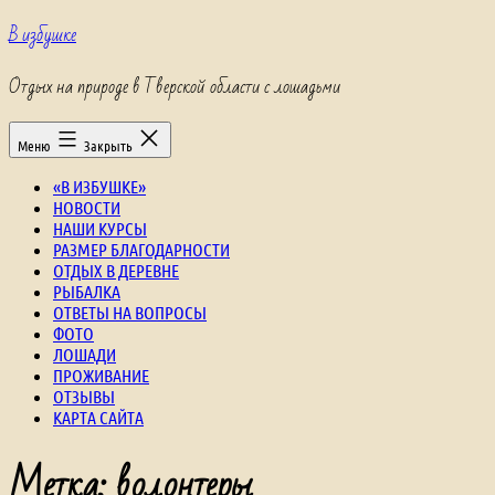
Перейти
В избушке
к
содержимому
Отдых на природе в Тверской области с лошадьми
Меню
Закрыть
«В ИЗБУШКЕ»
НОВОСТИ
НАШИ КУРСЫ
РАЗМЕР БЛАГОДАРНОСТИ
ОТДЫХ В ДЕРЕВНЕ
РЫБАЛКА
ОТВЕТЫ НА ВОПРОСЫ
ФОТО
ЛОШАДИ
ПРОЖИВАНИЕ
ОТЗЫВЫ
КАРТА САЙТА
Метка:
волонтеры