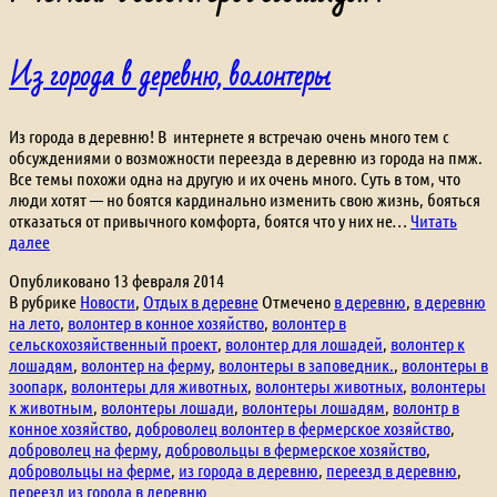
Из города в деревню, волонтеры
Из города в деревню! В интернете я встречаю очень много тем с
обсуждениями о возможности переезда в деревню из города на пмж.
Все темы похожи одна на другую и их очень много. Суть в том, что
люди хотят — но боятся кардинально изменить свою жизнь, бояться
отказаться от привычного комфорта, боятся что у них не…
Читать
Из
далее
города
Опубликовано
13 февраля 2014
в
В рубрике
Новости
,
Отдых в деревне
Отмечено
в деревню
,
в деревню
деревню,
на лето
,
волонтер в конное хозяйство
,
волонтер в
волонтеры
сельскохозяйственный проект
,
волонтер для лошадей
,
волонтер к
лошадям
,
волонтер на ферму
,
волонтеры в заповедник.
,
волонтеры в
зоопарк
,
волонтеры для животных
,
волонтеры животных
,
волонтеры
к животным
,
волонтеры лошади
,
волонтеры лошадям
,
волонтр в
конное хозяйство
,
доброволец волонтер в фермерское хозяйство
,
доброволец на ферму
,
добровольцы в фермерское хозяйство
,
добровольцы на ферме
,
из города в деревню
,
переезд в деревню
,
переезд из города в деревню