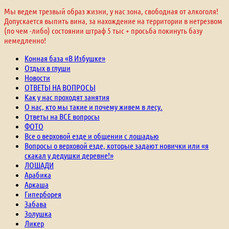
Мы ведем трезвый образ жизни, у нас зона, свободная от алкоголя!
Допускается выпить вина, за нахождение на территории в нетрезвом
(по чем -либо) состоянии штраф 5 тыс + просьба покинуть базу
немедленно!
Конная база «В Избушке»
Отдых в глуши
Новости
ОТВЕТЫ НА ВОПРОСЫ
Как у нас проходят занятия
О нас, кто мы такие и почему живем в лесу.
Ответы на ВСЕ вопросы
ФОТО
Все о верховой езде и общении с лошадью
Вопросы о верховой езде, которые задают новички или «я
скакал у дедушки деревне!»
ЛОШАДИ
Арабика
Аркаша
Гиперборея
Забава
Золушка
Ликер