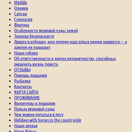
МЫШЬ
Оливер
Сапсан
Симпатия
Фортуна
Особенности верховой езды зимой
Техника безопасности
Дорога в избушку, или почему наш отдых одним нравится — а
другим не подходит
Наши собаки
Об ответственности и других неприятностях, способных
омрачить жизнь туриста
ОТЗЫВЫ
Помощь лошадям
Рыбалка
Контакты
КАРТА САЙТА
ПРОЖИВАНИЕ
Волонтеры к лошадям
Польза верховой езды
Чем можно питаться в лесу
Holidays with horses in the countryside
Наши друзья
Наши Курсы