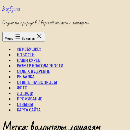
Перейти
В избушке
к
содержимому
Отдых на природе в Тверской области с лошадьми
Меню
Закрыть
«В ИЗБУШКЕ»
НОВОСТИ
НАШИ КУРСЫ
РАЗМЕР БЛАГОДАРНОСТИ
ОТДЫХ В ДЕРЕВНЕ
РЫБАЛКА
ОТВЕТЫ НА ВОПРОСЫ
ФОТО
ЛОШАДИ
ПРОЖИВАНИЕ
ОТЗЫВЫ
КАРТА САЙТА
Метка:
волонтеры лошадям