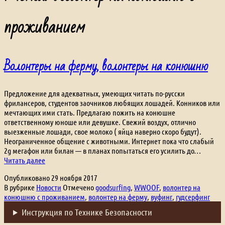
проживанием
Волонтеры на ферму, волонтеры на конюшню
Предложение для адекватных, умеющих читать по-русски
фрилансеров, студентов заочников любящих лошадей. Конников или
мечтающих ими стать. Предлагаю пожить на конюшне
ответственному юноше или девушке. Свежий воздух, отлично
выезженные лошади, свое молоко ( яйца наверно скоро будут).
Неограниченное общение с животными. Интернет пока что слабый
2g мегафон или билан — в планах попытаться его усилить до…
Волонтеры
Читать далее
на
Опубликовано
29 ноября 2017
ферму,
В рубрике
Новости
Отмечено
goodsurfing
,
WWOOF
,
волонтер на
волонтеры
конюшню с проживанием
,
волонтер на ферму
,
вуфинг
,
гудсерфинг
на
конюшню
Инструкция по Технике Безопасности