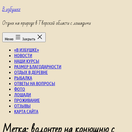
Перейти
В избушке
к
содержимому
Отдых на природе в Тверской области с лошадьми
Меню
Закрыть
«В ИЗБУШКЕ»
НОВОСТИ
НАШИ КУРСЫ
РАЗМЕР БЛАГОДАРНОСТИ
ОТДЫХ В ДЕРЕВНЕ
РЫБАЛКА
ОТВЕТЫ НА ВОПРОСЫ
ФОТО
ЛОШАДИ
ПРОЖИВАНИЕ
ОТЗЫВЫ
КАРТА САЙТА
Метка:
волонтер на конюшню с