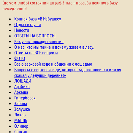
(по чем -либо) состоянии штраф 5 тыс + просьба покинуть базу
немедленно!
Конная база «В Избушке»
Отдых в глуши
Новости
ОТВЕТЫ НА ВОПРОСЫ
Как у нас проходят занятия
О нас, кто мы такие и почему живем в лесу.
Ответы на ВСЕ вопросы
ФОТО
Все о верховой езде и общении с лошадью
Вопросы о верховой езде, которые задают новички или «я
скакал у дедушки деревне!»
ЛОШАДИ
Арабика
Аркаша
Гиперборея
Забава
Золушка
Ликер
МЫШЬ
Оливер
Сапсан