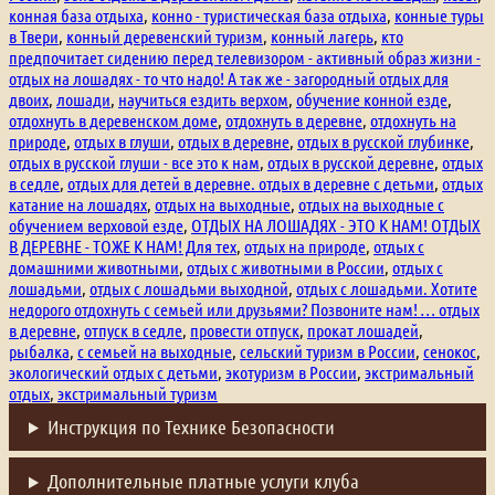
конная база отдыха
,
конно - туристическая база отдыха
,
конные туры
в Твери
,
конный деревенский туризм
,
конный лагерь
,
кто
предпочитает сидению перед телевизором - активный образ жизни -
отдых на лошадях - то что надо! А так же - загородный отдых для
двоих
,
лошади
,
научиться ездить верхом
,
обучение конной езде
,
отдохнуть в деревенском доме
,
отдохнуть в деревне
,
отдохнуть на
природе
,
отдых в глуши
,
отдых в деревне
,
отдых в русской глубинке
,
отдых в русской глуши - все это к нам
,
отдых в русской деревне
,
отдых
в седле
,
отдых для детей в деревне. отдых в деревне с детьми
,
отдых
катание на лошадях
,
отдых на выходные
,
отдых на выходные с
обучением верховой езде
,
ОТДЫХ НА ЛОШАДЯХ - ЭТО К НАМ! ОТДЫХ
В ДЕРЕВНЕ - ТОЖЕ К НАМ! Для тех
,
отдых на природе
,
отдых с
домашними животными
,
отдых с животными в России
,
отдых с
лошадьми
,
отдых с лошадьми выходной
,
отдых с лошадьми. Хотите
недорого отдохнуть с семьей или друзьями? Позвоните нам! … отдых
в деревне
,
отпуск в седле
,
провести отпуск
,
прокат лошадей
,
рыбалка
,
с семьей на выходные
,
сельский туризм в России
,
сенокос
,
экологический отдых с детьми
,
экотуризм в России
,
экстримальный
отдых
,
экстримальный туризм
Инструкция по Технике Безопасности
Дополнительные платные услуги клуба