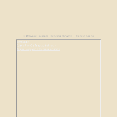
В Избушке на карте Тверской области — Яндекс Карты
В Избушке
Конный клуб в Тверской области
Отдых на ферме в Тверской области