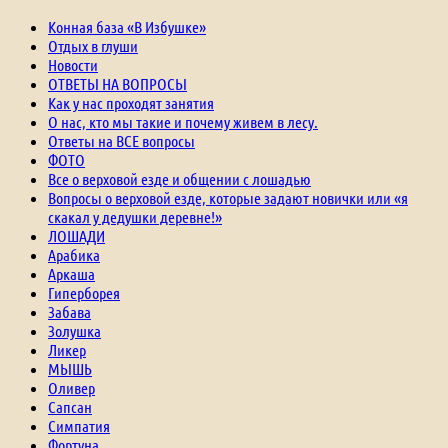
Конная база «В Избушке»
Отдых в глуши
Новости
ОТВЕТЫ НА ВОПРОСЫ
Как у нас проходят занятия
О нас, кто мы такие и почему живем в лесу.
Ответы на ВСЕ вопросы
ФОТО
Все о верховой езде и общении с лошадью
Вопросы о верховой езде, которые задают новички или «я
скакал у дедушки деревне!»
ЛОШАДИ
Арабика
Аркаша
Гиперборея
Забава
Золушка
Ликер
МЫШЬ
Оливер
Сапсан
Симпатия
Фортуна