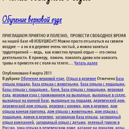
Обучение верховой езде
ПРИГЛАШАЕМ ПРИЯТНО И ПОЛЕЗНО, ПРОВЕСТИ СВОБОДНОЕ ВРЕМЯ
на нашей базе «В ИЗБУШКЕ»!!! Можно просто отсыпаться на свежем
воздухе — а он в в деревне очень чистый, а можно заняться
трудотерапией — ведь, как известно лучший отдых — это смена
деятельности. К примеру, помочь поколоть дрова или накосить
Обучение
травы и привезти ее с поля на телеге.…
Читать далее
верховой
Опубликовано
4 марта 2011
езде
В рубрике
Обучение верховой езде
,
Отдых в деревне
Отмечено
база
отдыха лошади
,
база отдыха с животными
,
база отдыха с лошадьми
,
базы отдыха с лошадьми.
,
баня. База отдыха с лошадьми
,
верховая
езда
,
верховая езда с проживанием на выходные
,
выходные в седле
,
выходные на конной базе
,
выходные на лошадях
,
деревенский дом
,
деревенский дом отдыха
,
деревня с конями
,
дом в деревне
,
дом
отдыха конная прогулка
,
дом отдыха с животными
,
дом отдыха с
лошадьми
,
домик в деревне
,
загородная база отдыха
,
загородный
отдых компанией
,
загородный отдых с детьми
,
зеленый туризм в
России
,
зона отдыха в деревенском доме
,
катание на лошадях
,
козы
,