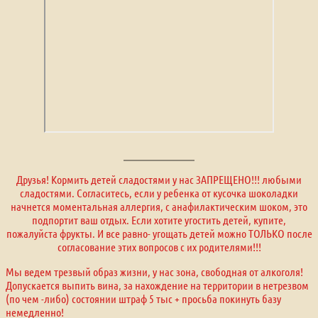
Друзья! Кормить детей сладостями у нас ЗАПРЕЩЕНО!!! любыми
сладостями. Согласитесь, если у ребенка от кусочка шоколадки
начнется моментальная аллергия, с анафилактическим шоком, это
подпортит ваш отдых. Если хотите угостить детей, купите,
пожалуйста фрукты. И все равно- угощать детей можно ТОЛЬКО после
согласование этих вопросов с их родителями!!!
Мы ведем трезвый образ жизни, у нас зона, свободная от алкоголя!
Допускается выпить вина, за нахождение на территории в нетрезвом
(по чем -либо) состоянии штраф 5 тыс + просьба покинуть базу
немедленно!