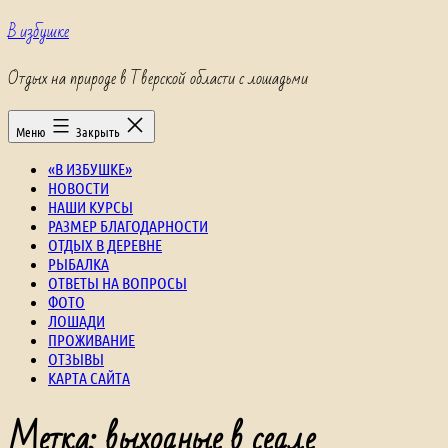
Перейти
В избушке
к
содержимому
Отдых на природе в Тверской области с лошадьми
Меню
Закрыть
«В ИЗБУШКЕ»
НОВОСТИ
НАШИ КУРСЫ
РАЗМЕР БЛАГОДАРНОСТИ
ОТДЫХ В ДЕРЕВНЕ
РЫБАЛКА
ОТВЕТЫ НА ВОПРОСЫ
ФОТО
ЛОШАДИ
ПРОЖИВАНИЕ
ОТЗЫВЫ
КАРТА САЙТА
Метка:
выходные в седле