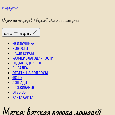
Перейти
В избушке
к
содержимому
Отдых на природе в Тверской области с лошадьми
Меню
Закрыть
«В ИЗБУШКЕ»
НОВОСТИ
НАШИ КУРСЫ
РАЗМЕР БЛАГОДАРНОСТИ
ОТДЫХ В ДЕРЕВНЕ
РЫБАЛКА
ОТВЕТЫ НА ВОПРОСЫ
ФОТО
ЛОШАДИ
ПРОЖИВАНИЕ
ОТЗЫВЫ
КАРТА САЙТА
Метка:
вятская порода лошадей