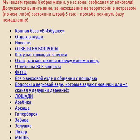
Мы ведем трезвый образ жизни, у нас зона, свободная от алкоголя!
Допускается выпить вина, за нахождение на территории в нетрезвом
(по чем -либо) состоянии штраф 5 тыс + просьба покинуть базу
немедленно!
Конная база «В Избушке»
Отдых в глуши
Новости
ОТВЕТЫ НА ВОПРОСЫ
Как у нас проходят занятия
О нас, кто мы такие и почему живем в лесу.
Ответы на ВСЕ вопросы
ФОТО
Все о верховой езде и общении с лошадью
Вопросы о верховой езде, которые задают новички или «я
скакал у дедушки деревне!»
ЛОШАДИ
Арабика
Аркаша
Гиперборея
Забава
Золушка
Ликер
МЫШЬ