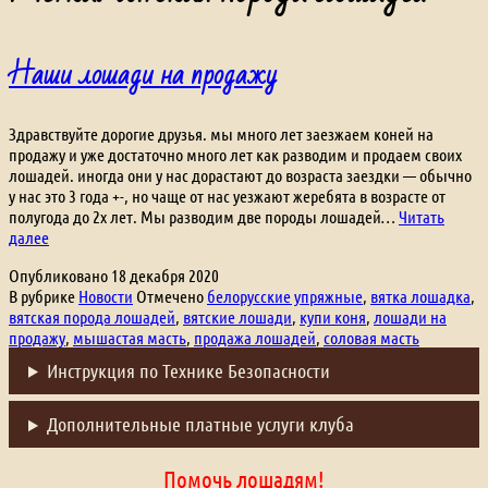
Наши лошади на продажу
Здравствуйте дорогие друзья. мы много лет заезжаем коней на
продажу и уже достаточно много лет как разводим и продаем своих
лошадей. иногда они у нас дорастают до возраста заездки — обычно
у нас это 3 года +-, но чаще от нас уезжают жеребята в возрасте от
полугода до 2х лет. Мы разводим две породы лошадей…
Читать
Наши
далее
лошади
Опубликовано
18 декабря 2020
на
В рубрике
Новости
Отмечено
белорусские упряжные
,
вятка лошадка
,
продажу
вятская порода лошадей
,
вятские лошади
,
купи коня
,
лошади на
продажу
,
мышастая масть
,
продажа лошадей
,
соловая масть
Инструкция по Технике Безопасности
Дополнительные платные услуги клуба
Помочь лошадям!