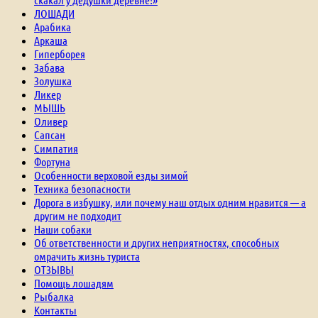
ЛОШАДИ
Арабика
Аркаша
Гиперборея
Забава
Золушка
Ликер
МЫШЬ
Оливер
Сапсан
Симпатия
Фортуна
Особенности верховой езды зимой
Техника безопасности
Дорога в избушку, или почему наш отдых одним нравится — а
другим не подходит
Наши собаки
Об ответственности и других неприятностях, способных
омрачить жизнь туриста
ОТЗЫВЫ
Помощь лошадям
Рыбалка
Контакты