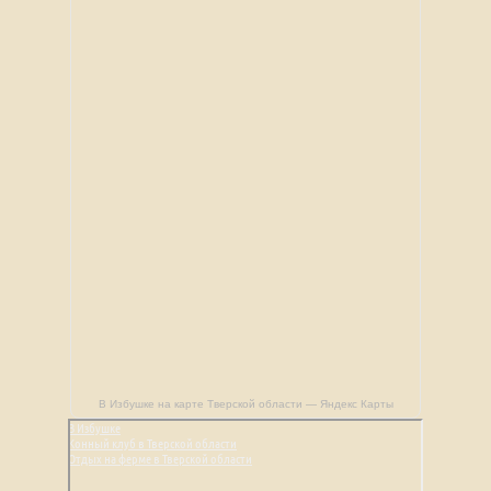
В Избушке на карте Тверской области — Яндекс Карты
В Избушке
Конный клуб в Тверской области
Отдых на ферме в Тверской области