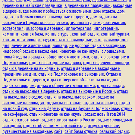
деревню на майские праздники
,
в деревню на праздники
,
выходные
в деревне
,
где можно пообщаться с животными
,
дом отдыха
,
дом
отдыха в Полмосковье на выходные недорого
,
дом отдыха на
выходные в Подмосковье с детьми
,
зеленый туризм
,
зоо-терапия
,
зоотерапия
,
из города в деревню
,
иппо-терапия
,
иппотерапия
,
кемпинг
,
конная база
,
конные туры
,
конный отдых
,
конный туризм
,
контактный зоопарк
,
куда поехать на выходные
,
лагерь выходного
дня
,
лечение животными
,
лошади
,
не дорогой отдых в выходные
,
недорогой отдых в выходные
,
новогодние каникулы с лошадьми
,
новый год на лошадях
,
общение с животными
,
отдых в выходные в
Подмосковье
,
отдых в выходные на двоих
,
отдых в деревне лошади
,
отдых в деревне на выходные
,
отдых в деревне на выходные и
праздничные дни
,
отдых в Подмосковье на выходные
,
Отдых в
Подмосковье недорого
,
отдых в Тверской области на выходные
,
отдых за городом
,
отдых и общение с животными
,
отдых лошади
,
отдых на выходные в деревне
,
отдых на выходные в России
,
отдых
на выходные в седле
,
отдых на выходные верхом
,
отдых на
выходные на лошадях
,
отдых на выхоные
,
отдых на лошадях
,
отдых
на новый год
,
отдых на ферме
,
отдых на ферме в Подмосковье
,
отдых
на эко-ферме
,
отдых новогодние каникулы
,
отдых новый год 2014
,
отдых с животными
,
отдых с животными в России
,
отдых с лошадьми
выходной
,
отдых с обучением верховой езде
,
отпуск в деревне
,
путешествия на выходные
,
сайт
,
сайт базы отдыха
,
сельский отдых
,