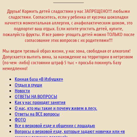
Друзья! Кормить детей сладостями у нас ЗАПРЕЩЕНО!!! любыми
сладостями. Согласитесь, если у ребенка от кусочка шоколадки
начнется моментальная аллергия, с анафилактическим шоком, это
подпортит ваш отдых. Если хотите угостить детей, купите,
пожалуйста фрукты. И все равно- угощать детей можно ТОЛЬКО после
согласование этих вопросов с их родителями!!!
Мы ведем трезвый образ жизни, у нас зона, свободная от алкоголя!
Допускается выпить вина, за нахождение на территории в нетрезвом
(по чем -либо) состоянии штраф 5 тыс + просьба покинуть базу
немедленно!
Конная база «В Избушке»
Отдых в глуши
Новости
ОТВЕТЫ НА ВОПРОСЫ
Как у нас проходят занятия
О нас, кто мы такие и почему живем в лесу.
Ответы на ВСЕ вопросы
ФОТО
Все о верховой езде и общении с лошадью
Вопросы о верховой езде, которые задают новички или «я
скакал у дедушки деревне!»