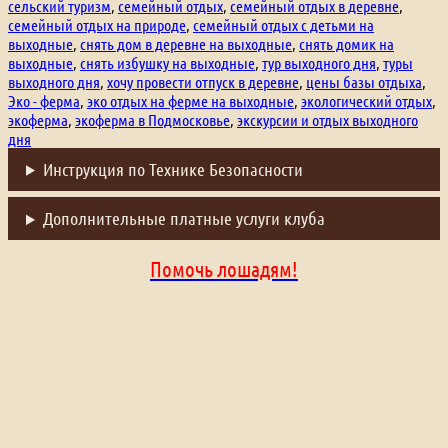
сельский туризм
,
семейный отдых
,
семейный отдых в деревне
,
семейный отдых на природе
,
семейный отдых с детьми на
выходные
,
снять дом в деревне на выходные
,
снять домик на
выходные
,
снять избушку на выходные
,
тур выходного дня
,
туры
выходного дня
,
хочу провести отпуск в деревне
,
цены базы отдыха
,
Эко - ферма
,
эко отдых на ферме на выходные
,
экологический отдых
,
экоферма
,
экоферма в Подмосковье
,
экскурсии и отдых выходного
дня
Инструкция по Технике Безопасности
Дополнительные платные услуги клуба
Помочь лошадям!