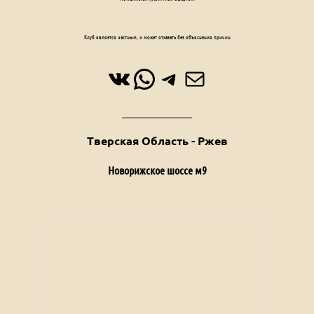
Клуб является частным, и может отказать без объяснения причин
ВКонтакте
WhatsApp
Telegram
Почта
Тверская Область - Ржев
Новорижское шоссе м9