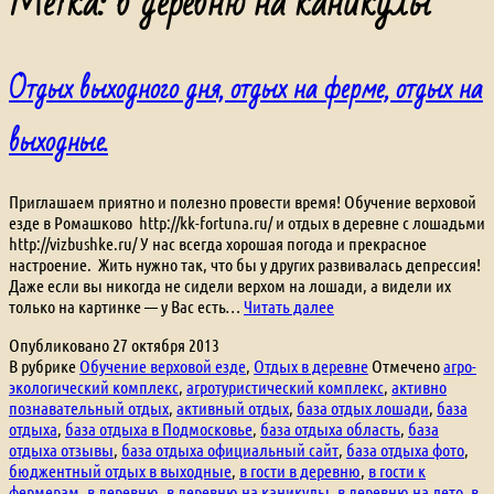
Метка:
в деревню на каникулы
Отдых выходного дня, отдых на ферме, отдых на
выходные.
Приглашаем приятно и полезно провести время! Обучение верховой
езде в Ромашково http://kk-fortuna.ru/ и отдых в деревне с лошадьми
http://vizbushke.ru/ У нас всегда хорошая погода и прекрасное
настроение. Жить нужно так, что бы у других развивалась депрессия!
Даже если вы никогда не сидели верхом на лошади, а видели их
Отдых
только на картинке — у Вас есть…
Читать далее
выходного
Опубликовано
27 октября 2013
дня,
В рубрике
Обучение верховой езде
,
Отдых в деревне
Отмечено
агро-
отдых
экологический комплекс
,
агротуристический комплекс
,
активно
на
познавательный отдых
,
активный отдых
,
база отдых лошади
,
база
ферме,
отдыха
,
база отдыха в Подмосковье
,
база отдыха область
,
база
отдых
отдыха отзывы
,
база отдыха официальный сайт
,
база отдыха фото
,
на
бюджентный отдых в выходные
,
в гости в деревню
,
в гости к
выходные.
фермерам
,
в деревню
,
в деревню на каникулы
,
в деревню на лето
,
в