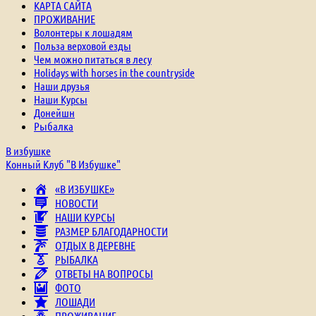
КАРТА САЙТА
ПРОЖИВАНИЕ
Волонтеры к лошадям
Польза верховой езды
Чем можно питаться в лесу
Holidays with horses in the countryside
Наши друзья
Наши Курсы
Донейшн
Рыбалка
В избушке
Конный Клуб "В Избушке"
«В ИЗБУШКЕ»
НОВОСТИ
НАШИ КУРСЫ
РАЗМЕР БЛАГОДАРНОСТИ
ОТДЫХ В ДЕРЕВНЕ
РЫБАЛКА
ОТВЕТЫ НА ВОПРОСЫ
ФОТО
ЛОШАДИ
ПРОЖИВАНИЕ