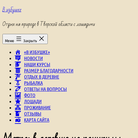
Перейти
В избушке
к
содержимому
Отдых на природе в Тверской области с лошадьми
Меню
Закрыть
«В ИЗБУШКЕ»
НОВОСТИ
НАШИ КУРСЫ
РАЗМЕР БЛАГОДАРНОСТИ
ОТДЫХ В ДЕРЕВНЕ
РЫБАЛКА
ОТВЕТЫ НА ВОПРОСЫ
ФОТО
ЛОШАДИ
ПРОЖИВАНИЕ
ОТЗЫВЫ
КАРТА САЙТА