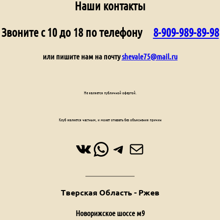
Наши контакты
Звоните с 10 до 18 по телефону
8-909-989-89-98
или пишите нам на почту
shevale75@mail.ru
Не является публичной офертой.
Клуб является частным, и может отказать без объяснения причин
ВКонтакте
WhatsApp
Telegram
Почта
Тверская Область - Ржев
Новорижское шоссе м9