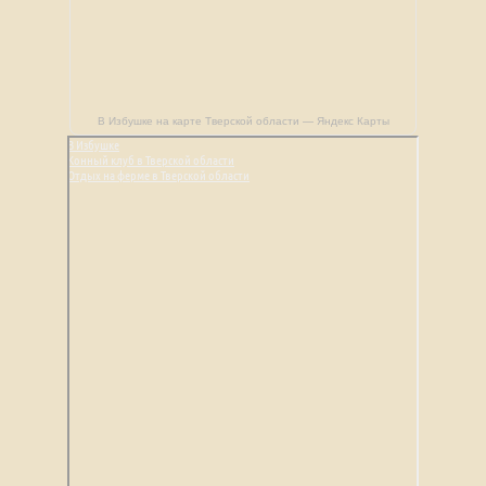
В Избушке на карте Тверской области — Яндекс Карты
В Избушке
Конный клуб в Тверской области
Отдых на ферме в Тверской области