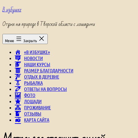
Перейти
В избушке
к
содержимому
Отдых на природе в Тверской области с лошадьми
Меню
Закрыть
«В ИЗБУШКЕ»
НОВОСТИ
НАШИ КУРСЫ
РАЗМЕР БЛАГОДАРНОСТИ
ОТДЫХ В ДЕРЕВНЕ
РЫБАЛКА
ОТВЕТЫ НА ВОПРОСЫ
ФОТО
ЛОШАДИ
ПРОЖИВАНИЕ
ОТЗЫВЫ
КАРТА САЙТА