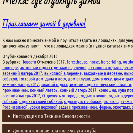
Метка:
где отдохнуть зимой
Приглашаем зимой в деревню!
К нам можно приехать зимой и поучиться ездить на лошадках, для уве
удивлением узнают — что на лошадках можно (и нужно) кататься зимой
Опубликовано
9 декабря 2016
В рубрике
Новости
Отмечено
2017
,
foresthouse
,
horse
,
horseriding
,
outdo
природе
,
активный отдых с детьми в деревне
,
активный отдых с детьм
весенний лагерь 2017
,
выходной в деревне
,
выходные в деревне
,
вых
собакой
,
гостевой дом
,
дача в лесу
,
дом в глуши
,
дом в лесу
,
дом отдых
зимний лагерь 2017
,
зимний отдых
,
зимний отдых в Тверской области
проживанием
,
конный лагерь
,
конный лагерь 2017
,
конюшня
,
куда по
осенний лагерь 2017
,
Отдохнуть от города
,
отдых в глуши
,
отдых в дере
собакой
,
отдых со своей собакой
,
отдыхнуть с собакой
,
отлых с детьми
России зимой
,
уроки верховой езды с проживанием
,
ферма
,
экоотдых
,
Инструкция по Технике Безопасности
Дополнительные платные услуги клуба