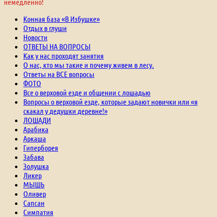
немедленно!
Конная база «В Избушке»
Отдых в глуши
Новости
ОТВЕТЫ НА ВОПРОСЫ
Как у нас проходят занятия
О нас, кто мы такие и почему живем в лесу.
Ответы на ВСЕ вопросы
ФОТО
Все о верховой езде и общении с лошадью
Вопросы о верховой езде, которые задают новички или «я
скакал у дедушки деревне!»
ЛОШАДИ
Арабика
Аркаша
Гиперборея
Забава
Золушка
Ликер
МЫШЬ
Оливер
Сапсан
Симпатия