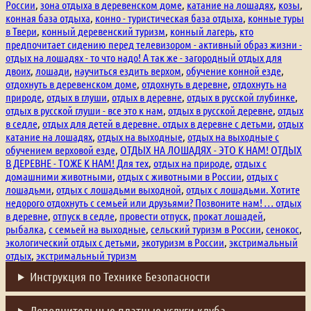
России
,
зона отдыха в деревенском доме
,
катание на лошадях
,
козы
,
конная база отдыха
,
конно - туристическая база отдыха
,
конные туры
в Твери
,
конный деревенский туризм
,
конный лагерь
,
кто
предпочитает сидению перед телевизором - активный образ жизни -
отдых на лошадях - то что надо! А так же - загородный отдых для
двоих
,
лошади
,
научиться ездить верхом
,
обучение конной езде
,
отдохнуть в деревенском доме
,
отдохнуть в деревне
,
отдохнуть на
природе
,
отдых в глуши
,
отдых в деревне
,
отдых в русской глубинке
,
отдых в русской глуши - все это к нам
,
отдых в русской деревне
,
отдых
в седле
,
отдых для детей в деревне. отдых в деревне с детьми
,
отдых
катание на лошадях
,
отдых на выходные
,
отдых на выходные с
обучением верховой езде
,
ОТДЫХ НА ЛОШАДЯХ - ЭТО К НАМ! ОТДЫХ
В ДЕРЕВНЕ - ТОЖЕ К НАМ! Для тех
,
отдых на природе
,
отдых с
домашними животными
,
отдых с животными в России
,
отдых с
лошадьми
,
отдых с лошадьми выходной
,
отдых с лошадьми. Хотите
недорого отдохнуть с семьей или друзьями? Позвоните нам! … отдых
в деревне
,
отпуск в седле
,
провести отпуск
,
прокат лошадей
,
рыбалка
,
с семьей на выходные
,
сельский туризм в России
,
сенокос
,
экологический отдых с детьми
,
экотуризм в России
,
экстримальный
отдых
,
экстримальный туризм
Инструкция по Технике Безопасности
Дополнительные платные услуги клуба