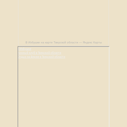
В Избушке на карте Тверской области — Яндекс Карты
В Избушке
Конный клуб в Тверской области
Отдых на ферме в Тверской области