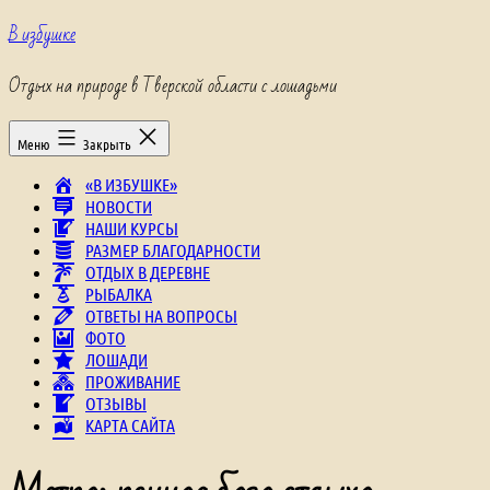
Перейти
В избушке
к
содержимому
Отдых на природе в Тверской области с лошадьми
Меню
Закрыть
«В ИЗБУШКЕ»
НОВОСТИ
НАШИ КУРСЫ
РАЗМЕР БЛАГОДАРНОСТИ
ОТДЫХ В ДЕРЕВНЕ
РЫБАЛКА
ОТВЕТЫ НА ВОПРОСЫ
ФОТО
ЛОШАДИ
ПРОЖИВАНИЕ
ОТЗЫВЫ
КАРТА САЙТА