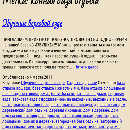
Метка:
конная база отдыха
Обучение верховой езде
ПРИГЛАШАЕМ ПРИЯТНО И ПОЛЕЗНО, ПРОВЕСТИ СВОБОДНОЕ ВРЕМЯ
на нашей базе «В ИЗБУШКЕ»!!! Можно просто отсыпаться на свежем
воздухе — а он в в деревне очень чистый, а можно заняться
трудотерапией — ведь, как известно лучший отдых — это смена
деятельности. К примеру, помочь поколоть дрова или накосить
Обучение
травы и привезти ее с поля на телеге.…
Читать далее
верховой
Опубликовано
4 марта 2011
езде
В рубрике
Обучение верховой езде
,
Отдых в деревне
Отмечено
база
отдыха лошади
,
база отдыха с животными
,
база отдыха с лошадьми
,
базы отдыха с лошадьми.
,
баня. База отдыха с лошадьми
,
верховая
езда
,
верховая езда с проживанием на выходные
,
выходные в седле
,
выходные на конной базе
,
выходные на лошадях
,
деревенский дом
,
деревенский дом отдыха
,
деревня с конями
,
дом в деревне
,
дом
отдыха конная прогулка
,
дом отдыха с животными
,
дом отдыха с
лошадьми
,
домик в деревне
,
загородная база отдыха
,
загородный
отдых компанией
,
загородный отдых с детьми
,
зеленый туризм в