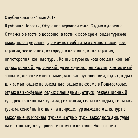
и
о
Опубликовано
21 мая 2013
пользе
В рубрике
Новости
,
Обучение верховой езде
,
Отдых в деревне
резиновых
Отмечено
в гости в деревню
,
в гости к фермерам
,
виды туризма
,
выходные в деревне
,
где можно пообщаться с животными
,
зоо-
сапог.
терапия
,
зоотерапия
,
из города в деревню
,
иппо-терапия
,
иппотерапия
,
конные туры
,
Конные туры выходного дня
,
конный
отдых
,
конный тур
,
конный тур выходного дня Россия
,
контактный
зоопарк
,
лечение животными
,
магазин путешествий
,
отдых
,
отдых
для семьи
,
отдых на выходные
,
отдых на ферме в Подмосковье
,
отдых на эко-ферме
,
отдых с лошадьми
,
отпуск
,
рекреационный
тур.
,
рекреационный туризм
,
рекреация
,
сельский отдых
,
сельский
туризм
,
семейный отдых на природе
,
тур выходного дня
,
тур на
выходные из Москвы
,
туризм и отдых
,
туры выходного дня
,
туры
на выходные
,
хочу провести отпуск в деревне
,
Эко - ферма