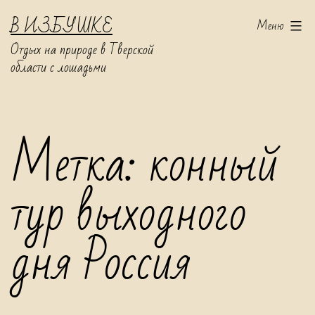
Перейти
В ИЗБУШКЕ
Меню
к
Отдых на природе в Тверской
содержимому
области с лошадьми
Метка:
конный
тур выходного
дня Россия