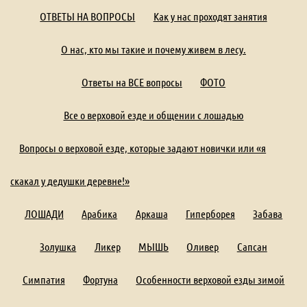
ОТВЕТЫ НА ВОПРОСЫ
Как у нас проходят занятия
О нас, кто мы такие и почему живем в лесу.
Ответы на ВСЕ вопросы
ФОТО
Все о верховой езде и общении с лошадью
Вопросы о верховой езде, которые задают новички или «я
скакал у дедушки деревне!»
ЛОШАДИ
Арабика
Аркаша
Гиперборея
Забава
Золушка
Ликер
МЫШЬ
Оливер
Сапсан
Симпатия
Фортуна
Особенности верховой езды зимой