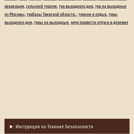
рекреация
,
сельский туризм
,
тур выходного дня
,
тур на выходные
из Москвы
,
турбазы Тверской области.
,
туризм и отдых
,
туры
выходного дня
,
туры на выходные
,
хочу провести отпуск в деревне
Инструкция по Технике Безопасности