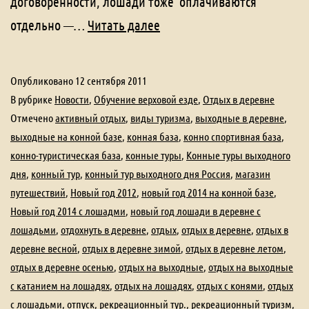
договоренности, лошади тоже оплачиваются
Новый
отдельно —…
Читать далее
год!
Опубликовано
12 сентября 2011
В рубрике
Новости
,
Обучение верховой езде
,
Отдых в деревне
Отмечено
активный отдых
,
виды туризма
,
выходные в деревне
,
выходные на конной базе
,
конная база
,
конно спортивная база
,
конно-туристическая база
,
конные туры
,
Конные туры выходного
дня
,
конный тур
,
конный тур выходного дня Россия
,
магазин
путешествий
,
Новый год 2012
,
новый год 2014 на конной базе
,
Новый год 2014 с лошадми
,
новый год лошади в деревне с
лошадьми
,
отдохнуть в деревне
,
отдых
,
отдых в деревне
,
отдых в
деревне весной
,
отдых в деревне зимой
,
отдых в деревне летом
,
отдых в деревне осенью
,
отдых на выходные
,
отдых на выходные
с катанием на лошадях
,
отдых на лошадях
,
отдых с конями
,
отдых
с лошадьми
,
отпуск
,
рекреационный тур.
,
рекреационный туризм
,