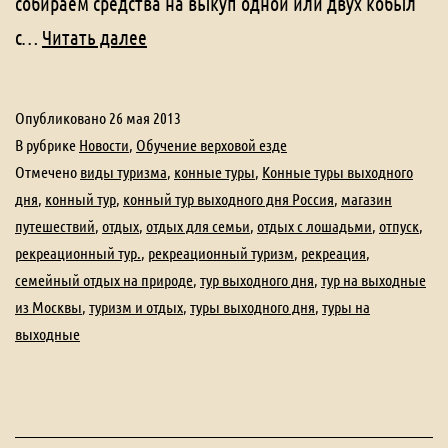
собираем средства на выкуп одной или двух кобыл
Нужна
с…
Читать далее
помощь!
Опубликовано
26 мая 2013
В рубрике
Новости
,
Обучение верховой езде
Отмечено
виды туризма
,
конные туры
,
Конные туры выходного
дня
,
конный тур
,
конный тур выходного дня Россия
,
магазин
путешествий
,
отдых
,
отдых для семьи
,
отдых с лошадьми
,
отпуск
,
рекреационный тур.
,
рекреационный туризм
,
рекреация
,
семейный отдых на природе
,
тур выходного дня
,
тур на выходные
из Москвы
,
туризм и отдых
,
туры выходного дня
,
туры на
выходные