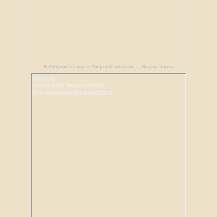
В Избушке на карте Тверской области — Яндекс Карты
В Избушке
Конный клуб в Тверской области
Отдых на ферме в Тверской области