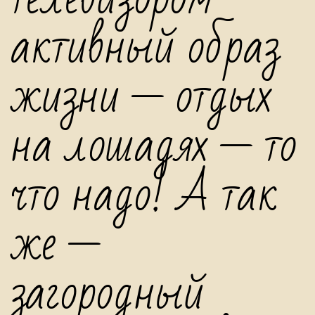
активный образ
жизни — отдых
на лошадях — то
что надо! А так
же —
загородный