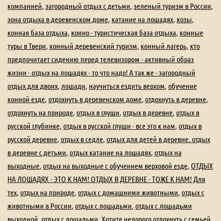
компанией
,
загородный отдых с детьми
,
зеленый туризм в России
,
зона отдыха в деревенском доме
,
катание на лошадях
,
козы
,
конная база отдыха
,
конно - туристическая база отдыха
,
конные
туры в Твери
,
конный деревенский туризм
,
конный лагерь
,
кто
предпочитает сидению перед телевизором - активный образ
жизни - отдых на лошадях - то что надо! А так же - загородный
отдых для двоих
,
лошади
,
научиться ездить верхом
,
обучение
конной езде
,
отдохнуть в деревенском доме
,
отдохнуть в деревне
,
отдохнуть на природе
,
отдых в глуши
,
отдых в деревне
,
отдых в
русской глубинке
,
отдых в русской глуши - все это к нам
,
отдых в
русской деревне
,
отдых в седле
,
отдых для детей в деревне. отдых
в деревне с детьми
,
отдых катание на лошадях
,
отдых на
выходные
,
отдых на выходные с обучением верховой езде
,
ОТДЫХ
НА ЛОШАДЯХ - ЭТО К НАМ! ОТДЫХ В ДЕРЕВНЕ - ТОЖЕ К НАМ! Для
тех
,
отдых на природе
,
отдых с домашними животными
,
отдых с
животными в России
,
отдых с лошадьми
,
отдых с лошадьми
выходной
,
отдых с лошадьми. Хотите недорого отдохнуть с семьей