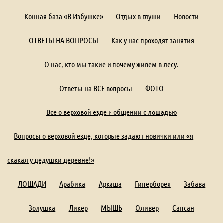
Конная база «В Избушке»
Отдых в глуши
Новости
ОТВЕТЫ НА ВОПРОСЫ
Как у нас проходят занятия
О нас, кто мы такие и почему живем в лесу.
Ответы на ВСЕ вопросы
ФОТО
Все о верховой езде и общении с лошадью
Вопросы о верховой езде, которые задают новички или «я
скакал у дедушки деревне!»
ЛОШАДИ
Арабика
Аркаша
Гиперборея
Забава
Золушка
Ликер
МЫШЬ
Оливер
Сапсан