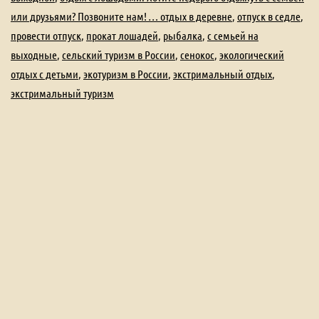
или друзьями? Позвоните нам! … отдых в деревне
,
отпуск в седле
,
провести отпуск
,
прокат лошадей
,
рыбалка
,
с семьей на
выходные
,
сельский туризм в России
,
сенокос
,
экологический
отдых с детьми
,
экотуризм в России
,
экстримальный отдых
,
экстримальный туризм