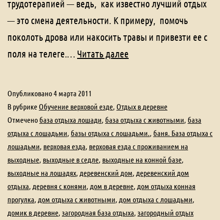
трудотерапией — ведь, как известно лучший отдых
— это смена деятельности. К примеру, помочь
поколоть дрова или накосить травы и привезти ее с
Обучение
поля на телеге.…
Читать далее
верховой
езде
Опубликовано
4 марта 2011
В рубрике
Обучение верховой езде
,
Отдых в деревне
Отмечено
база отдыха лошади
,
база отдыха с животными
,
база
отдыха с лошадьми
,
базы отдыха с лошадьми.
,
баня. База отдыха с
лошадьми
,
верховая езда
,
верховая езда с проживанием на
выходные
,
выходные в седле
,
выходные на конной базе
,
выходные на лошадях
,
деревенский дом
,
деревенский дом
отдыха
,
деревня с конями
,
дом в деревне
,
дом отдыха конная
прогулка
,
дом отдыха с животными
,
дом отдыха с лошадьми
,
домик в деревне
,
загородная база отдыха
,
загородный отдых