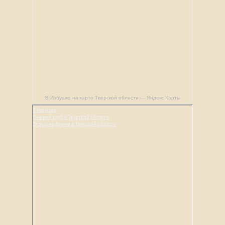
В Избушке на карте Тверской области — Яндекс Карты
В Избушке
Конный клуб в Тверской области
Отдых на ферме в Тверской области