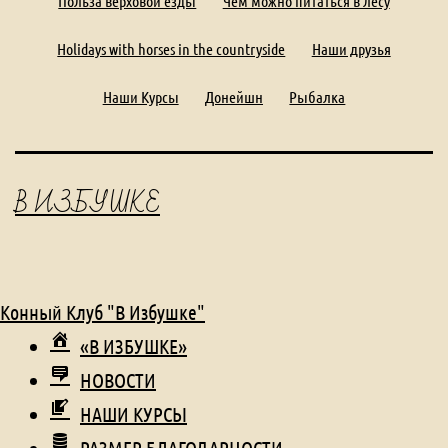
Польза верховой езды
Чем можно питаться в лесу
Holidays with horses in the countryside
Наши друзья
Наши Курсы
Донейшн
Рыбалка
В ИЗБУШКЕ
Конный Клуб "В Избушке"
«В ИЗБУШКЕ»
НОВОСТИ
НАШИ КУРСЫ
РАЗМЕР БЛАГОДАРНОСТИ