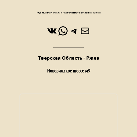
Клуб является частным, и может отказать без объяснения причин
ВКонтакте
WhatsApp
Telegram
Почта
Тверская Область - Ржев
Новорижское шоссе м9