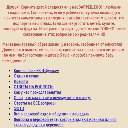
Друзья! Кормить детей сладостями у нас ЗАПРЕЩЕНО!!! любыми
сладостями. Согласитесь, если у ребенка от кусочка шоколадки
начнется моментальная аллергия, с анафилактическим шоком, это
подпортит ваш отдых. Если хотите угостить детей, купите,
пожалуйста фрукты. И все равно- угощать детей можно ТОЛЬКО после
согласование этих вопросов с их родителями!!!
Мы ведем трезвый образ жизни, у нас зона, свободная от алкоголя!
Допускается выпить вина, за нахождение на территории в нетрезвом
(по чем -либо) состоянии штраф 5 тыс + просьба покинуть базу
немедленно!
Конная база «В Избушке»
Отдых в глуши
Новости
ОТВЕТЫ НА ВОПРОСЫ
Как у нас проходят занятия
О нас, кто мы такие и почему живем в лесу.
Ответы на ВСЕ вопросы
ФОТО
Все о верховой езде и общении с лошадью
Вопросы о верховой езде, которые задают новички или «я
скакал у дедушки деревне!»