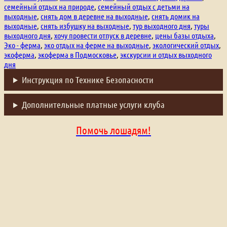
семейный отдых на природе
,
семейный отдых с детьми на
выходные
,
снять дом в деревне на выходные
,
снять домик на
выходные
,
снять избушку на выходные
,
тур выходного дня
,
туры
выходного дня
,
хочу провести отпуск в деревне
,
цены базы отдыха
,
Эко - ферма
,
эко отдых на ферме на выходные
,
экологический отдых
,
экоферма
,
экоферма в Подмосковье
,
экскурсии и отдых выходного
дня
Инструкция по Технике Безопасности
Дополнительные платные услуги клуба
Помочь лошадям!