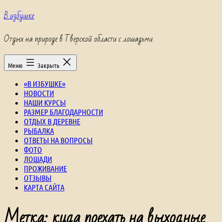
Перейти
В избушке
к
содержимому
Отдых на природе в Тверской области с лошадьми
Меню
Закрыть
«В ИЗБУШКЕ»
НОВОСТИ
НАШИ КУРСЫ
РАЗМЕР БЛАГОДАРНОСТИ
ОТДЫХ В ДЕРЕВНЕ
РЫБАЛКА
ОТВЕТЫ НА ВОПРОСЫ
ФОТО
ЛОШАДИ
ПРОЖИВАНИЕ
ОТЗЫВЫ
КАРТА САЙТА
Метка:
куда поехать на выходные