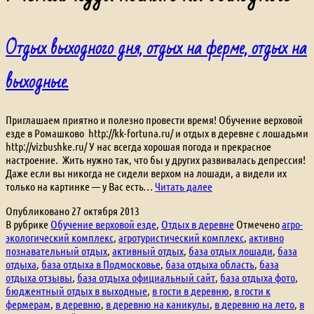
Отдых выходного дня, отдых на ферме, отдых на
выходные.
Приглашаем приятно и полезно провести время! Обучение верховой
езде в Ромашково http://kk-fortuna.ru/ и отдых в деревне с лошадьми
http://vizbushke.ru/ У нас всегда хорошая погода и прекрасное
настроение. Жить нужно так, что бы у других развивалась депрессия!
Даже если вы никогда не сидели верхом на лошади, а видели их
Отдых
только на картинке — у Вас есть…
Читать далее
выходного
Опубликовано
27 октября 2013
дня,
В рубрике
Обучение верховой езде
,
Отдых в деревне
Отмечено
агро-
отдых
экологический комплекс
,
агротуристический комплекс
,
активно
на
познавательный отдых
,
активный отдых
,
база отдых лошади
,
база
ферме,
отдыха
,
база отдыха в Подмосковье
,
база отдыха область
,
база
отдых
отдыха отзывы
,
база отдыха официальный сайт
,
база отдыха фото
,
на
бюджентный отдых в выходные
,
в гости в деревню
,
в гости к
выходные.
фермерам
,
в деревню
,
в деревню на каникулы
,
в деревню на лето
,
в