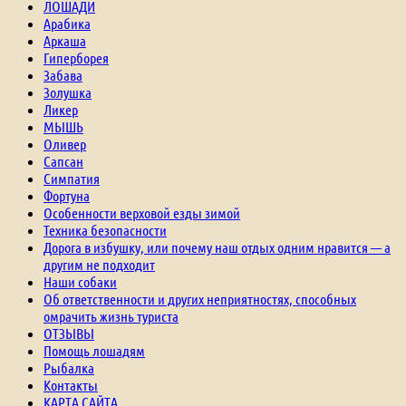
ЛОШАДИ
Арабика
Аркаша
Гиперборея
Забава
Золушка
Ликер
МЫШЬ
Оливер
Сапсан
Симпатия
Фортуна
Особенности верховой езды зимой
Техника безопасности
Дорога в избушку, или почему наш отдых одним нравится — а
другим не подходит
Наши собаки
Об ответственности и других неприятностях, способных
омрачить жизнь туриста
ОТЗЫВЫ
Помощь лошадям
Рыбалка
Контакты
КАРТА САЙТА