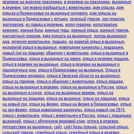
деревню на майские праздники
,
в деревню на праздники
,
выходные
в деревне
,
где можно пообщаться с животными
,
дом отдыха
,
дом
отдыха в Полмосковье на выходные недорого
,
дом отдыха на
выходные в Подмосковье с детьми
,
зеленый туризм
,
зоо-терапия
,
зоотерапия
,
из города в деревню
,
иппо-терапия
,
иппотерапия
,
кемпинг
,
конная база
,
конные туры
,
конный отдых
,
конный туризм
,
контактный зоопарк
,
куда поехать на выходные
,
лагерь выходного
дня
,
лечение животными
,
лошади
,
не дорогой отдых в выходные
,
недорогой отдых в выходные
,
новогодние каникулы с лошадьми
,
новый год на лошадях
,
общение с животными
,
отдых в выходные в
Подмосковье
,
отдых в выходные на двоих
,
отдых в деревне лошади
,
отдых в деревне на выходные
,
отдых в деревне на выходные и
праздничные дни
,
отдых в Подмосковье на выходные
,
Отдых в
Подмосковье недорого
,
отдых в Тверской области на выходные
,
отдых за городом
,
отдых и общение с животными
,
отдых лошади
,
отдых на выходные в деревне
,
отдых на выходные в России
,
отдых
на выходные в седле
,
отдых на выходные верхом
,
отдых на
выходные на лошадях
,
отдых на выхоные
,
отдых на лошадях
,
отдых
на новый год
,
отдых на ферме
,
отдых на ферме в Подмосковье
,
отдых
на эко-ферме
,
отдых новогодние каникулы
,
отдых новый год 2014
,
отдых с животными
,
отдых с животными в России
,
отдых с лошадьми
выходной
,
отдых с обучением верховой езде
,
отпуск в деревне
,
путешествия на выходные
,
сайт
,
сайт базы отдыха
,
сельский отдых
,
сельский туризм
,
семейный отдых
,
семейный отдых в деревне
,