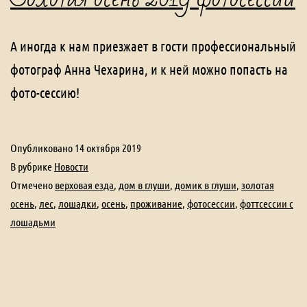
А иногда к нам приезжает в гости профессиональный
фотограф Анна Чехарина, и к ней можно попасть на
фото-сессию!
Опубликовано
14 октября 2019
В рубрике
Новости
Отмечено
верховая езда
,
дом в глуши
,
домик в глуши
,
золотая
осень
,
лес
,
лошадки
,
осень
,
проживание
,
фотосессии
,
фоттсессии с
лошадьми