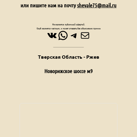
или пишите нам на почту
shevale75@mail.ru
Не является публичной офертой.
Клуб является частным, и может отказать без объяснения причин
ВКонтакте
WhatsApp
Telegram
Почта
Тверская Область - Ржев
Новорижское шоссе м9