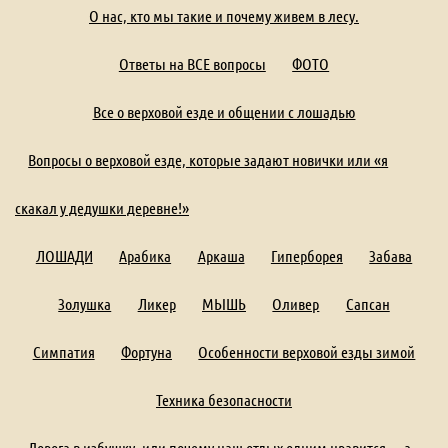
О нас, кто мы такие и почему живем в лесу.
Ответы на ВСЕ вопросы
ФОТО
Все о верховой езде и общении с лошадью
Вопросы о верховой езде, которые задают новички или «я
скакал у дедушки деревне!»
ЛОШАДИ
Арабика
Аркаша
Гиперборея
Забава
Золушка
Ликер
МЫШЬ
Оливер
Сапсан
Симпатия
Фортуна
Особенности верховой езды зимой
Техника безопасности
Дорога в избушку, или почему наш отдых одним нравится — а