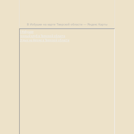
В Избушке на карте Тверской области — Яндекс Карты
В Избушке
Конный клуб в Тверской области
Отдых на ферме в Тверской области