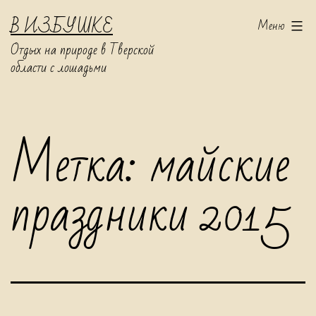
Перейти
В ИЗБУШКЕ
Меню
к
Отдых на природе в Тверской
содержимому
области с лошадьми
Метка:
майские
праздники 2015