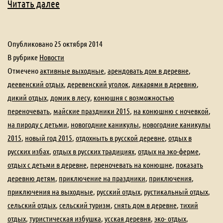
В
Читать далее
чем
польза
Опубликовано
25 октября 2014
деревенского
В рубрике
Новости
отдыха?
Отмечено
активные выходные
,
арендовать дом в деревне
,
деевенский отдых
,
деревенский уголок
,
дикарями в деревню
,
Отдых
дикий отдых
,
домик в лесу
,
конюшня с возможностью
на
переночевать
,
майские праздники 2015
,
на конюшню с ночевкой
,
эко
на пироду с детьми
,
новогодние каникулы
,
новогодние каникулы
ферме?
2015
,
новый год 2015
,
отдохныть в русской деревне
,
отдых в
русских избах
,
отдых в русских традициях
,
отдых на эко-ферме
,
отдых с детьми в деревне
,
переночевать на конюшне
,
показать
деревню детям
,
приключение на праздники
,
приключения
,
приключения на выходные
,
русский отдых
,
рустикальный отдых
,
сельский отдых
,
сельский туризм
,
снять дом в деревне
,
тихий
отдых
,
туристическая избушка
,
усская деревня
,
эко- отдых
,