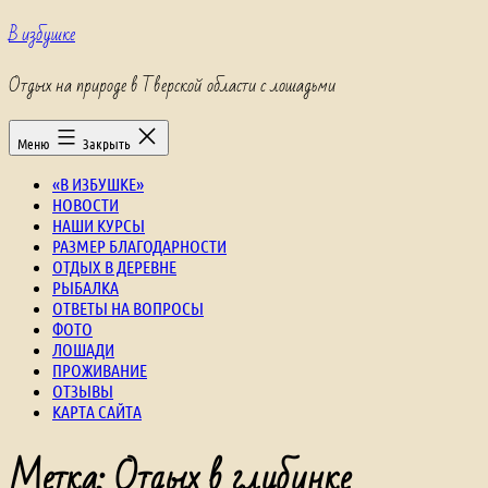
Перейти
В избушке
к
содержимому
Отдых на природе в Тверской области с лошадьми
Меню
Закрыть
«В ИЗБУШКЕ»
НОВОСТИ
НАШИ КУРСЫ
РАЗМЕР БЛАГОДАРНОСТИ
ОТДЫХ В ДЕРЕВНЕ
РЫБАЛКА
ОТВЕТЫ НА ВОПРОСЫ
ФОТО
ЛОШАДИ
ПРОЖИВАНИЕ
ОТЗЫВЫ
КАРТА САЙТА
Метка:
Отдых в глубинке