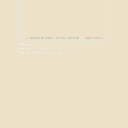
В Избушке на карте Тверской области — Яндекс Карты
В Избушке
Конный клуб в Тверской области
Отдых на ферме в Тверской области