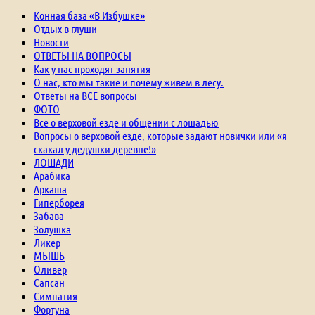
Конная база «В Избушке»
Отдых в глуши
Новости
ОТВЕТЫ НА ВОПРОСЫ
Как у нас проходят занятия
О нас, кто мы такие и почему живем в лесу.
Ответы на ВСЕ вопросы
ФОТО
Все о верховой езде и общении с лошадью
Вопросы о верховой езде, которые задают новички или «я
скакал у дедушки деревне!»
ЛОШАДИ
Арабика
Аркаша
Гиперборея
Забава
Золушка
Ликер
МЫШЬ
Оливер
Сапсан
Симпатия
Фортуна