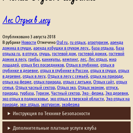
Лес. Отдых в лесу
Опубликовано
3 августа 2018
В рубрике
Новости
Отмечено
Osd ru
,
ru отдых
,
агротуризм
,
аренда
домика в глуши
,
аренда избушки в глухом лесу.
,
база отдыха
,
база
отдыха ru
,
в отпуск
,
глушь
,
гостевой дом
,
гостевой домик
,
гостевой
домик в лесу
,
грибы
,
каникулы
,
кемпинг
,
лес
,
Лес отдых
,
мир
лошадей
,
отдых без посредников
,
Отдых в глубинке
,
отдых в
глубинке в деревне
,
отдых в глубинке в России
,
отдых в глуши
,
отдых
в деревне
,
отдых в лесу
,
Отдых в лесу с семьей
,
отдых на природе
,
отдых на ферме
,
отдых природа
,
отдых с детьми
,
Отдых сайт
,
отдых
семья
,
Отдых часный сектор
,
Отдых эко
,
Отдых эконом
,
отпуск
,
природа
,
турбаза
,
Туризм
,
Частный сектор
,
Эко - ферма
,
Эко деревня
,
эко отдых в подмосковье
,
эко отдых в тверской области
,
Эко отдых на
природе
,
эко- отдых
,
экотуризм
,
экоферма
Инструкция по Технике Безопасности
Дополнительные платные услуги клуба