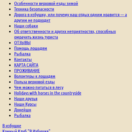
Особенности верховой езды зимой
Техника безопасности
Дорога в избушку, или почему наш отдых одним нравится — а
другим не подходит
Наши собаки
Об ответственности и других неприятностях, способных
омрачить жизнь туриста
ОТЗЫВЫ
Помощь лошадям
Рыбалка
Контакты
КАРТА САЙТА
ПРОЖИВАНИЕ
Волонтеры к лошадям
Польза верховой езды
Чем можно питаться в лесу
Holidays with horses in the countryside
Наши друзья
Наши Курсы
Донейшн
Рыбалка
В избушке
Конный Клуб "В Избушке"